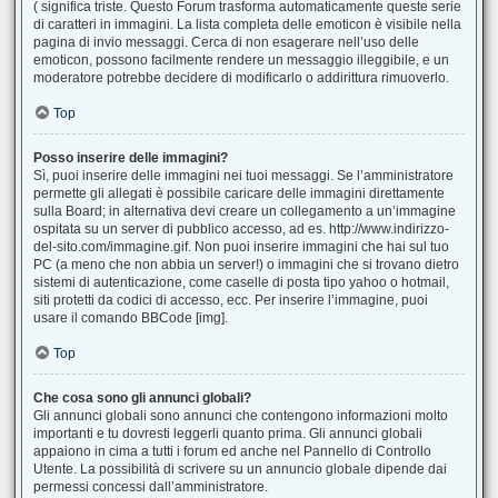
( significa triste. Questo Forum trasforma automaticamente queste serie
di caratteri in immagini. La lista completa delle emoticon è visibile nella
pagina di invio messaggi. Cerca di non esagerare nell’uso delle
emoticon, possono facilmente rendere un messaggio illeggibile, e un
moderatore potrebbe decidere di modificarlo o addirittura rimuoverlo.
Top
Posso inserire delle immagini?
Sì, puoi inserire delle immagini nei tuoi messaggi. Se l’amministratore
permette gli allegati è possibile caricare delle immagini direttamente
sulla Board; in alternativa devi creare un collegamento a un’immagine
ospitata su un server di pubblico accesso, ad es. http://www.indirizzo-
del-sito.com/immagine.gif. Non puoi inserire immagini che hai sul tuo
PC (a meno che non abbia un server!) o immagini che si trovano dietro
sistemi di autenticazione, come caselle di posta tipo yahoo o hotmail,
siti protetti da codici di accesso, ecc. Per inserire l’immagine, puoi
usare il comando BBCode [img].
Top
Che cosa sono gli annunci globali?
Gli annunci globali sono annunci che contengono informazioni molto
importanti e tu dovresti leggerli quanto prima. Gli annunci globali
appaiono in cima a tutti i forum ed anche nel Pannello di Controllo
Utente. La possibilità di scrivere su un annuncio globale dipende dai
permessi concessi dall’amministratore.