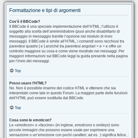
Formattazione e tipi di argomenti
Cos’è il BBCode?
Il BBCode è una speciale implementazione dell’HTML; l’utilizzo è
soggetto alla scelta dell’amministratore (puoi anche disabilitarlo di
messaggio in messaggio tramite l’opzione nel modulo di invio
messaggi). Il BBCode è simile all’HTML, i comandi sono racchiusi tra
parentesi quadre [ e ] anziché tra parentesi angolari < e > e offre un
controllo maggiore su cosa e come viene mostrato nei messaggi. Per
maggiori informazioni sul BBCode leggi la guida presente nella pagina
per l’invio dei messaggi.
Top
Posso usare l’HTML?
No. Non è possibile inserire del codice HTML e ottenere che sia
interpretato come tale in questo Forum. La maggior parte delle funzioni
dell’HTML può essere sostituita dal BBCode.
Top
Cosa sono le emoticon?
Le «emoticon» o «faccine» (in inglese,
emoticons
o
smileys
) sono
piccole immagini che possono essere usate per esprimere una
sensazione o un’emozione con pochi caratteri; ad es. :) significa felice, :