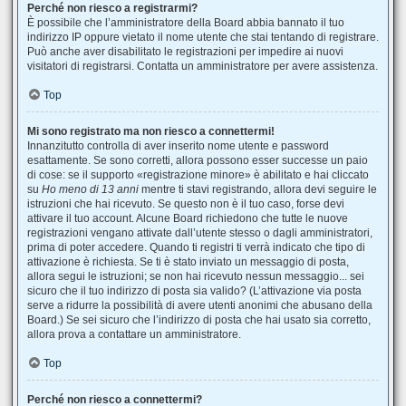
Perché non riesco a registrarmi?
È possibile che l’amministratore della Board abbia bannato il tuo
indirizzo IP oppure vietato il nome utente che stai tentando di registrare.
Può anche aver disabilitato le registrazioni per impedire ai nuovi
visitatori di registrarsi. Contatta un amministratore per avere assistenza.
Top
Mi sono registrato ma non riesco a connettermi!
Innanzitutto controlla di aver inserito nome utente e password
esattamente. Se sono corretti, allora possono esser successe un paio
di cose: se il supporto «registrazione minore» è abilitato e hai cliccato
su
Ho meno di 13 anni
mentre ti stavi registrando, allora devi seguire le
istruzioni che hai ricevuto. Se questo non è il tuo caso, forse devi
attivare il tuo account. Alcune Board richiedono che tutte le nuove
registrazioni vengano attivate dall’utente stesso o dagli amministratori,
prima di poter accedere. Quando ti registri ti verrà indicato che tipo di
attivazione è richiesta. Se ti è stato inviato un messaggio di posta,
allora segui le istruzioni; se non hai ricevuto nessun messaggio... sei
sicuro che il tuo indirizzo di posta sia valido? (L’attivazione via posta
serve a ridurre la possibilità di avere utenti anonimi che abusano della
Board.) Se sei sicuro che l’indirizzo di posta che hai usato sia corretto,
allora prova a contattare un amministratore.
Top
Perché non riesco a connettermi?