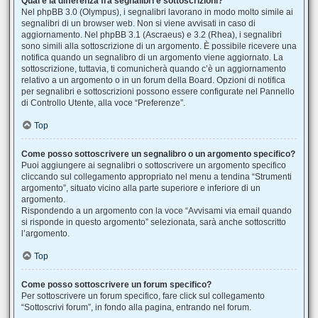
Qual è la differenza fra segnalibri e sottoscrizioni?
Nel phpBB 3.0 (Olympus), i segnalibri lavorano in modo molto simile ai
segnalibri di un browser web. Non si viene avvisati in caso di
aggiornamento. Nel phpBB 3.1 (Ascraeus) e 3.2 (Rhea), i segnalibri
sono simili alla sottoscrizione di un argomento. È possibile ricevere una
notifica quando un segnalibro di un argomento viene aggiornato. La
sottoscrizione, tuttavia, ti comunicherà quando c’è un aggiornamento
relativo a un argomento o in un forum della Board. Opzioni di notifica
per segnalibri e sottoscrizioni possono essere configurate nel Pannello
di Controllo Utente, alla voce “Preferenze”.
Top
Come posso sottoscrivere un segnalibro o un argomento specifico?
Puoi aggiungere ai segnalibri o sottoscrivere un argomento specifico
cliccando sul collegamento appropriato nel menu a tendina “Strumenti
argomento”, situato vicino alla parte superiore e inferiore di un
argomento.
Rispondendo a un argomento con la voce “Avvisami via email quando
si risponde in questo argomento” selezionata, sarà anche sottoscritto
l’argomento.
Top
Come posso sottoscrivere un forum specifico?
Per sottoscrivere un forum specifico, fare click sul collegamento
“Sottoscrivi forum”, in fondo alla pagina, entrando nel forum.