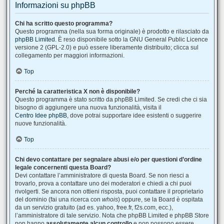
Informazioni su phpBB
Chi ha scritto questo programma?
Questo programma (nella sua forma originale) è prodotto e rilasciato da
phpBB Limited
. È reso disponibile sotto la GNU General Public Licence
versione 2 (GPL-2.0) e può essere liberamente distribuito; clicca sul
collegamento per maggiori informazioni.
Top
Perché la caratteristica X non è disponibile?
Questo programma è stato scritto da phpBB Limited. Se credi che ci sia
bisogno di aggiungere una nuova funzionalità, visita il
Centro Idee phpBB
, dove potrai supportare idee esistenti o suggerire
nuove funzionalità.
Top
Chi devo contattare per segnalare abusi e/o per questioni d’ordine
legale concernenti questa Board?
Devi contattare l’amministratore di questa Board. Se non riesci a
trovarlo, prova a contattare uno dei moderatori e chiedi a chi puoi
rivolgerti. Se ancora non ottieni risposta, puoi contattare il proprietario
del dominio (fai una ricerca con
whois
) oppure, se la Board è ospitata
da un servizio gratuito (ad es. yahoo, free.fr, f2s.com, ecc.),
l’amministratore di tale servizio. Nota che phpBB Limited e phpBB Store
non hanno
assolutamente alcun controllo
e non possono essere