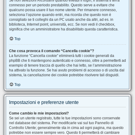
Se non selezioni
Ricordami
quando effettui il login, il sistema ti terrà
connesso per un periodo prestabilito. Questo serve a evitare che
qualcuno possa usare il tuo nome utente. Per rimanere connesso,
seleziona l’opzione quando entri, ma ricorda che questo non è
consigliato se ti colleghi da un PC usato anche da altri, ad es. in
biblioteca, Internet point, università, ecc. Se non vedi il checkbox,
significa che un amministratore ha disabilitato questa caratteristica.
Top
Che cosa provoca il comando “Cancella cookie”?
La funzione “Cancella cookie” eliminerà tutti i cookie generati da
phpBB che ti mantengono autenticato e connesso, oltre a permetterti ad
esempio di tenere traccia di quello che hai letto, se l’amministrazione
ha attivato la funzione. Se hai avuto problemi di accesso o di uscita dal
sistema, la cancellazione dei cookie potrebbe risolvere tali disguidi.
Top
Impostazioni e preferenze utente
Come cambio le mie impostazioni?
Se sei un utente registrato, tutte le tue impostazioni sono conservate
nel database del sistema. Per modificarle vai sul tuo Pannello di
Controllo Utente; generalmente sta in cima ad ogni pagina, ma questo
potrebbe non essere sempre vero. Questo ti permetterà di cambiare