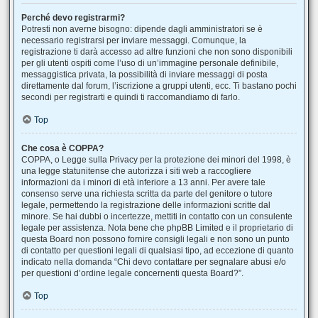
Perché devo registrarmi?
Potresti non averne bisogno: dipende dagli amministratori se è
necessario registrarsi per inviare messaggi. Comunque, la
registrazione ti darà accesso ad altre funzioni che non sono disponibili
per gli utenti ospiti come l’uso di un’immagine personale definibile,
messaggistica privata, la possibilità di inviare messaggi di posta
direttamente dal forum, l’iscrizione a gruppi utenti, ecc. Ti bastano pochi
secondi per registrarti e quindi ti raccomandiamo di farlo.
Top
Che cosa è COPPA?
COPPA, o Legge sulla Privacy per la protezione dei minori del 1998, è
una legge statunitense che autorizza i siti web a raccogliere
informazioni da i minori di età inferiore a 13 anni. Per avere tale
consenso serve una richiesta scritta da parte del genitore o tutore
legale, permettendo la registrazione delle informazioni scritte dal
minore. Se hai dubbi o incertezze, mettiti in contatto con un consulente
legale per assistenza. Nota bene che phpBB Limited e il proprietario di
questa Board non possono fornire consigli legali e non sono un punto
di contatto per questioni legali di qualsiasi tipo, ad eccezione di quanto
indicato nella domanda “Chi devo contattare per segnalare abusi e/o
per questioni d’ordine legale concernenti questa Board?”.
Top