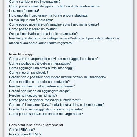
Come cambio le mie impostazioni?
Come posso evitare di apparire nella lista degli utenti in linea?
L’ora non è corretta!
Ho cambiato il fuso orario ma l’ora è ancora sbagliata
La mia lingua non è nella lista!
Come posso mostrare un’immagine sotto il mio nome utente?
Come posso inserire un avatar?
Qual è il mio livello e come faccio a cambiarlo?
Perché quando clicco sul collegamento all’indirizzo di posta di un utente mi
chiede di accedere come utente registrato?
Invio Messaggi
Come apro un argomento o invio un messaggio in un forum?
Come modifico o cancello un messaggio?
Come aggiungo una firma ai miei messaggi?
Come creo un sondaggio?
Perché non è possibile aggiungere ulteriori opzioni del sondaggio?
Come modifico o cancello un sondaggio?
Perché non riesco ad accedere a un forum?
Perché non riesco ad aggiungere allegati?
Perché ho ricevuto un richiamo?
Come posso segnalare messaggi ai moderatori?
Che cos’è il pulsante “Salva” nella finestra di invio dei messaggi?
Perché il mio messaggio deve essere approvato?
Come posso spostare in cima un mio argomento?
Formattazione e tipi di argomenti
Cos’è il BBCode?
Posso usare l’HTML?