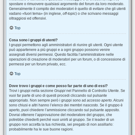
spostare o rimuovere qualsiasi argomento del forum da loro moderato.
Generalmente il compito dei moderatori è quello di evitare che gli utenti
vadano «fuori tema» (in inglese,
off-topic
) o che scrivano messaggi
oltraggiosi ed offensivi.
Top
Cosa sono i gruppi di utenti?
I gruppi permettono agli amministratori di riunire gli utenti. Ogni utente
può appartenere a più gruppi e a ogni gruppo possono venire
assegnati diversi permessi. Questo facilita l’amministratore nelle
operazioni di creazione di moderatori per un forum, o di concessione di
permessi per un forum privato, ecc.
Top
Dove trovo i gruppi e come posso far parte di uno di essi?
Trovi i gruppi nella sezione
Gruppi
nel Pannello di Controllo Utente. Se
vuoi far parte di uno di questi procedi cliccando sul pulsante
appropriato. Non sempre però i gruppi sono ad
accesso aperto
. Alcuni
sono chiusi e altri hanno l’elenco dei membri nascosto. Se il gruppo è
aperto, puoi chiedere l’ammissione cliccando sul pulsante apposito.
Dovrai ottenere l’approvazione del moderatore del gruppo, che
potrebbe chiederti perché vuoi unirti al gruppo. Se il leader di un
gruppo non accetta la tua richiesta, sei pregato di non assillarlo:
probabilmente ha le sue buone ragioni.