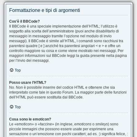
Formattazione e tipi di argomenti
Cos’è il BBCode?
Il BBCode è una speciale implementazione dell’HTML; l’utilizzo è
soggetto alla scelta dell’amministratore (puoi anche disabilitarlo di
messaggio in messaggio tramite l’opzione nel modulo di invio
messaggi). Il BBCode è simile all’HTML, i comandi sono racchiusi tra
parentesi quadre [ e ] anziché tra parentesi angolari < e > e offre un
controllo maggiore su cosa e come viene mostrato nei messaggi. Per
maggiori informazioni sul BBCode leggi la guida presente nella pagina
per l’invio dei messaggi.
Top
Posso usare l’HTML?
No. Non è possibile inserire del codice HTML e ottenere che sia
interpretato come tale in questo Forum. La maggior parte delle funzioni
dell’HTML può essere sostituita dal BBCode.
Top
Cosa sono le emoticon?
Le «emoticon» o «faccine» (in inglese,
emoticons
o
smileys
) sono
piccole immagini che possono essere usate per esprimere una
sensazione o un’emozione con pochi caratteri; ad es. :) significa felice, :