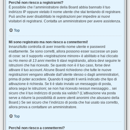
Perché non riesco a registrarmi?
È possibile che l’amministratore della Board abbia bannato il tuo
indirizzo IP oppure vietato il nome utente che stai tentando di registrare.
Può anche aver disabilitato le registrazioni per impedire ai nuovi
visitatori di registrarsi. Contatta un amministratore per avere assistenza.
Top
Mi sono registrato ma non riesco a connettermi!
Innanzitutto controlla di aver inserito nome utente e password
esattamente. Se sono corretti, allora possono esser successe un paio
di cose: se il supporto «registrazione minore» è abilitato e hai cliccato
su
Ho meno di 13 anni
mentre ti stavi registrando, allora devi seguire le
istruzioni che hai ricevuto. Se questo non è il tuo caso, forse devi
attivare il tuo account. Alcune Board richiedono che tutte le nuove
registrazioni vengano attivate dall’utente stesso o dagli amministratori,
prima di poter accedere. Quando ti registri ti verrà indicato che tipo di
attivazione è richiesta. Se ti è stato inviato un messaggio di posta,
allora segui le istruzioni; se non hai ricevuto nessun messaggio... sei
sicuro che il tuo indirizzo di posta sia valido? (L’attivazione via posta
serve a ridurre la possibilità di avere utenti anonimi che abusano della
Board.) Se sei sicuro che l’indirizzo di posta che hai usato sia corretto,
allora prova a contattare un amministratore.
Top
Perché non riesco a connettermi?