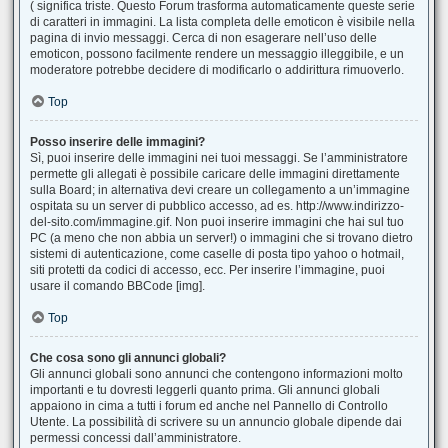
( significa triste. Questo Forum trasforma automaticamente queste serie
di caratteri in immagini. La lista completa delle emoticon è visibile nella
pagina di invio messaggi. Cerca di non esagerare nell’uso delle
emoticon, possono facilmente rendere un messaggio illeggibile, e un
moderatore potrebbe decidere di modificarlo o addirittura rimuoverlo.
Top
Posso inserire delle immagini?
Sì, puoi inserire delle immagini nei tuoi messaggi. Se l’amministratore
permette gli allegati è possibile caricare delle immagini direttamente
sulla Board; in alternativa devi creare un collegamento a un’immagine
ospitata su un server di pubblico accesso, ad es. http://www.indirizzo-
del-sito.com/immagine.gif. Non puoi inserire immagini che hai sul tuo
PC (a meno che non abbia un server!) o immagini che si trovano dietro
sistemi di autenticazione, come caselle di posta tipo yahoo o hotmail,
siti protetti da codici di accesso, ecc. Per inserire l’immagine, puoi
usare il comando BBCode [img].
Top
Che cosa sono gli annunci globali?
Gli annunci globali sono annunci che contengono informazioni molto
importanti e tu dovresti leggerli quanto prima. Gli annunci globali
appaiono in cima a tutti i forum ed anche nel Pannello di Controllo
Utente. La possibilità di scrivere su un annuncio globale dipende dai
permessi concessi dall’amministratore.