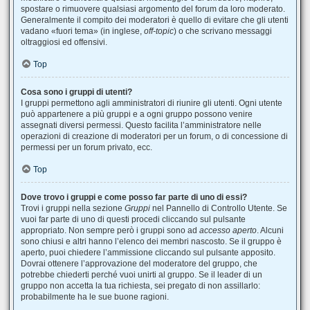
spostare o rimuovere qualsiasi argomento del forum da loro moderato.
Generalmente il compito dei moderatori è quello di evitare che gli utenti
vadano «fuori tema» (in inglese,
off-topic
) o che scrivano messaggi
oltraggiosi ed offensivi.
Top
Cosa sono i gruppi di utenti?
I gruppi permettono agli amministratori di riunire gli utenti. Ogni utente
può appartenere a più gruppi e a ogni gruppo possono venire
assegnati diversi permessi. Questo facilita l’amministratore nelle
operazioni di creazione di moderatori per un forum, o di concessione di
permessi per un forum privato, ecc.
Top
Dove trovo i gruppi e come posso far parte di uno di essi?
Trovi i gruppi nella sezione
Gruppi
nel Pannello di Controllo Utente. Se
vuoi far parte di uno di questi procedi cliccando sul pulsante
appropriato. Non sempre però i gruppi sono ad
accesso aperto
. Alcuni
sono chiusi e altri hanno l’elenco dei membri nascosto. Se il gruppo è
aperto, puoi chiedere l’ammissione cliccando sul pulsante apposito.
Dovrai ottenere l’approvazione del moderatore del gruppo, che
potrebbe chiederti perché vuoi unirti al gruppo. Se il leader di un
gruppo non accetta la tua richiesta, sei pregato di non assillarlo:
probabilmente ha le sue buone ragioni.