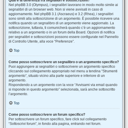
Qual è la differenza fra segnalibri e sottoscrizioni?
Nel phpBB 3.0 (Olympus), i segnalibri lavorano in modo molto simile ai
segnalibri di un browser web. Non si viene avvisati in caso di
aggiornamento. Nel phpBB 3.1 (Ascraeus) e 3.2 (Rhea), i segnalibri
sono simili alla sottoscrizione di un argomento. È possibile ricevere una
notifica quando un segnalibro di un argomento viene aggiornato. La
sottoscrizione, tuttavia, ti comunicherà quando c’è un aggiornamento
relativo a un argomento o in un forum della Board. Opzioni di notifica
per segnalibri e sottoscrizioni possono essere configurate nel Pannello
di Controllo Utente, alla voce “Preferenze”.
Top
Come posso sottoscrivere un segnalibro o un argomento specifico?
Puoi aggiungere ai segnalibri o sottoscrivere un argomento specifico
cliccando sul collegamento appropriato nel menu a tendina “Strumenti
argomento”, situato vicino alla parte superiore e inferiore di un
argomento.
Rispondendo a un argomento con la voce “Avvisami via email quando
si risponde in questo argomento” selezionata, sarà anche sottoscritto
l’argomento.
Top
Come posso sottoscrivere un forum specifico?
Per sottoscrivere un forum specifico, fare click sul collegamento
“Sottoscrivi forum”, in fondo alla pagina, entrando nel forum.