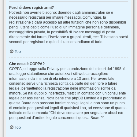
Perché devo registrarmi?
Potresti non averne bisogno: dipende dagli amministratori se è
necessario registrarsi per inviare messaggi. Comunque, la
registrazione ti darà accesso ad altre funzioni che non sono disponibili
per gli utenti ospiti come l’uso di un’immagine personale definibile,
messaggistica privata, la possibilità di inviare messaggi di posta
direttamente dal forum, l’iscrizione a gruppi utenti, ecc. Ti bastano pochi
secondi per registrarti e quindi ti raccomandiamo di farlo.
Top
Che cosa è COPPA?
COPPA, o Legge sulla Privacy per la protezione dei minori del 1998, è
una legge statunitense che autorizza i siti web a raccogliere
informazioni da i minori di età inferiore a 13 anni. Per avere tale
consenso serve una richiesta scritta da parte del genitore o tutore
legale, permettendo la registrazione delle informazioni scritte dal
minore. Se hai dubbi o incertezze, mettiti in contatto con un consulente
legale per assistenza. Nota bene che phpBB Limited e il proprietario di
questa Board non possono fornire consigli legali e non sono un punto
di contatto per questioni legali di qualsiasi tipo, ad eccezione di quanto
indicato nella domanda “Chi devo contattare per segnalare abusi e/o
per questioni d’ordine legale concernenti questa Board?”.
Top