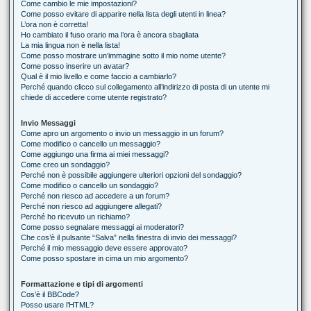
Come cambio le mie impostazioni?
Come posso evitare di apparire nella lista degli utenti in linea?
L’ora non è corretta!
Ho cambiato il fuso orario ma l’ora è ancora sbagliata
La mia lingua non è nella lista!
Come posso mostrare un’immagine sotto il mio nome utente?
Come posso inserire un avatar?
Qual è il mio livello e come faccio a cambiarlo?
Perché quando clicco sul collegamento all’indirizzo di posta di un utente mi
chiede di accedere come utente registrato?
Invio Messaggi
Come apro un argomento o invio un messaggio in un forum?
Come modifico o cancello un messaggio?
Come aggiungo una firma ai miei messaggi?
Come creo un sondaggio?
Perché non è possibile aggiungere ulteriori opzioni del sondaggio?
Come modifico o cancello un sondaggio?
Perché non riesco ad accedere a un forum?
Perché non riesco ad aggiungere allegati?
Perché ho ricevuto un richiamo?
Come posso segnalare messaggi ai moderatori?
Che cos’è il pulsante “Salva” nella finestra di invio dei messaggi?
Perché il mio messaggio deve essere approvato?
Come posso spostare in cima un mio argomento?
Formattazione e tipi di argomenti
Cos’è il BBCode?
Posso usare l’HTML?