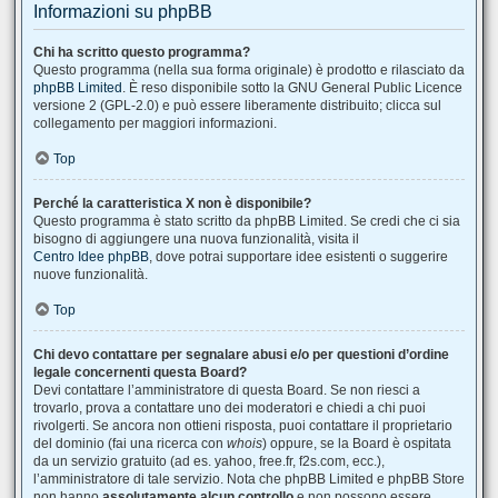
Informazioni su phpBB
Chi ha scritto questo programma?
Questo programma (nella sua forma originale) è prodotto e rilasciato da
phpBB Limited
. È reso disponibile sotto la GNU General Public Licence
versione 2 (GPL-2.0) e può essere liberamente distribuito; clicca sul
collegamento per maggiori informazioni.
Top
Perché la caratteristica X non è disponibile?
Questo programma è stato scritto da phpBB Limited. Se credi che ci sia
bisogno di aggiungere una nuova funzionalità, visita il
Centro Idee phpBB
, dove potrai supportare idee esistenti o suggerire
nuove funzionalità.
Top
Chi devo contattare per segnalare abusi e/o per questioni d’ordine
legale concernenti questa Board?
Devi contattare l’amministratore di questa Board. Se non riesci a
trovarlo, prova a contattare uno dei moderatori e chiedi a chi puoi
rivolgerti. Se ancora non ottieni risposta, puoi contattare il proprietario
del dominio (fai una ricerca con
whois
) oppure, se la Board è ospitata
da un servizio gratuito (ad es. yahoo, free.fr, f2s.com, ecc.),
l’amministratore di tale servizio. Nota che phpBB Limited e phpBB Store
non hanno
assolutamente alcun controllo
e non possono essere