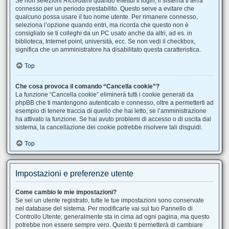
Se non selezioni
Ricordami
quando effettui il login, il sistema ti terrà
connesso per un periodo prestabilito. Questo serve a evitare che
qualcuno possa usare il tuo nome utente. Per rimanere connesso,
seleziona l’opzione quando entri, ma ricorda che questo non è
consigliato se ti colleghi da un PC usato anche da altri, ad es. in
biblioteca, Internet point, università, ecc. Se non vedi il checkbox,
significa che un amministratore ha disabilitato questa caratteristica.
Top
Che cosa provoca il comando “Cancella cookie”?
La funzione “Cancella cookie” eliminerà tutti i cookie generati da
phpBB che ti mantengono autenticato e connesso, oltre a permetterti ad
esempio di tenere traccia di quello che hai letto, se l’amministrazione
ha attivato la funzione. Se hai avuto problemi di accesso o di uscita dal
sistema, la cancellazione dei cookie potrebbe risolvere tali disguidi.
Top
Impostazioni e preferenze utente
Come cambio le mie impostazioni?
Se sei un utente registrato, tutte le tue impostazioni sono conservate
nel database del sistema. Per modificarle vai sul tuo Pannello di
Controllo Utente; generalmente sta in cima ad ogni pagina, ma questo
potrebbe non essere sempre vero. Questo ti permetterà di cambiare