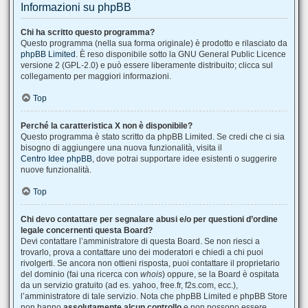
Informazioni su phpBB
Chi ha scritto questo programma?
Questo programma (nella sua forma originale) è prodotto e rilasciato da
phpBB Limited
. È reso disponibile sotto la GNU General Public Licence
versione 2 (GPL-2.0) e può essere liberamente distribuito; clicca sul
collegamento per maggiori informazioni.
Top
Perché la caratteristica X non è disponibile?
Questo programma è stato scritto da phpBB Limited. Se credi che ci sia
bisogno di aggiungere una nuova funzionalità, visita il
Centro Idee phpBB
, dove potrai supportare idee esistenti o suggerire
nuove funzionalità.
Top
Chi devo contattare per segnalare abusi e/o per questioni d’ordine
legale concernenti questa Board?
Devi contattare l’amministratore di questa Board. Se non riesci a
trovarlo, prova a contattare uno dei moderatori e chiedi a chi puoi
rivolgerti. Se ancora non ottieni risposta, puoi contattare il proprietario
del dominio (fai una ricerca con
whois
) oppure, se la Board è ospitata
da un servizio gratuito (ad es. yahoo, free.fr, f2s.com, ecc.),
l’amministratore di tale servizio. Nota che phpBB Limited e phpBB Store
non hanno
assolutamente alcun controllo
e non possono essere