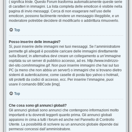
( significa triste. Questo Forum trasforma automaticamente queste serie
di caratteri in immagini. La lista completa delle emoticon è visibile nella
pagina di invio messaggi. Cerca di non esagerare nell’uso delle
emoticon, possono facilmente rendere un messaggio illeggibile, e un
moderatore potrebbe decidere di modificarlo o addirittura rimuoverlo.
Top
Posso inserire delle immagini?
Sì, puoi inserire delle immagini nei tuoi messaggi. Se l’amministratore
permette gli allegati è possibile caricare delle immagini direttamente
sulla Board; in alternativa devi creare un collegamento a un’immagine
ospitata su un server di pubblico accesso, ad es. http://www.indirizzo-
del-sito.com/immagine.gif. Non puoi inserire immagini che hai sul tuo
PC (a meno che non abbia un server!) o immagini che si trovano dietro
sistemi di autenticazione, come caselle di posta tipo yahoo o hotmail,
siti protetti da codici di accesso, ecc. Per inserire l’immagine, puoi
usare il comando BBCode [img].
Top
Che cosa sono gli annunci globali?
Gli annunci globali sono annunci che contengono informazioni molto
importanti e tu dovresti leggerli quanto prima. Gli annunci globali
appaiono in cima a tutti i forum ed anche nel Pannello di Controllo
Utente. La possibilità di scrivere su un annuncio globale dipende dai
permessi concessi dall’amministratore.