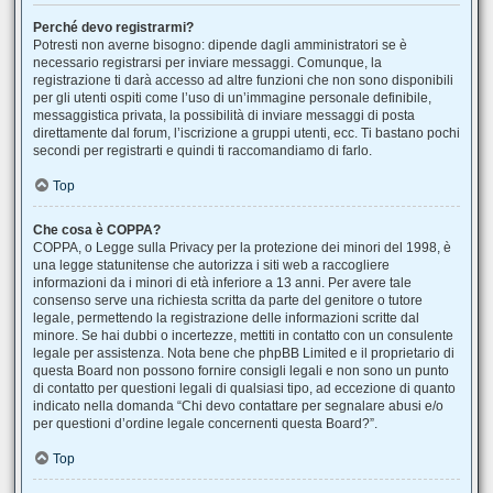
Perché devo registrarmi?
Potresti non averne bisogno: dipende dagli amministratori se è
necessario registrarsi per inviare messaggi. Comunque, la
registrazione ti darà accesso ad altre funzioni che non sono disponibili
per gli utenti ospiti come l’uso di un’immagine personale definibile,
messaggistica privata, la possibilità di inviare messaggi di posta
direttamente dal forum, l’iscrizione a gruppi utenti, ecc. Ti bastano pochi
secondi per registrarti e quindi ti raccomandiamo di farlo.
Top
Che cosa è COPPA?
COPPA, o Legge sulla Privacy per la protezione dei minori del 1998, è
una legge statunitense che autorizza i siti web a raccogliere
informazioni da i minori di età inferiore a 13 anni. Per avere tale
consenso serve una richiesta scritta da parte del genitore o tutore
legale, permettendo la registrazione delle informazioni scritte dal
minore. Se hai dubbi o incertezze, mettiti in contatto con un consulente
legale per assistenza. Nota bene che phpBB Limited e il proprietario di
questa Board non possono fornire consigli legali e non sono un punto
di contatto per questioni legali di qualsiasi tipo, ad eccezione di quanto
indicato nella domanda “Chi devo contattare per segnalare abusi e/o
per questioni d’ordine legale concernenti questa Board?”.
Top