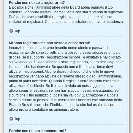
Perché non riesco a registrarmi?
È possibile che l’amministratore della Board abbia bannato il tuo
indirizzo IP oppure vietato il nome utente che stai tentando di registrare.
Può anche aver disabilitato le registrazioni per impedire ai nuovi
visitatori di registrarsi. Contatta un amministratore per avere assistenza.
Top
Mi sono registrato ma non riesco a connettermi!
Innanzitutto controlla di aver inserito nome utente e password
esattamente. Se sono corretti, allora possono esser successe un paio
di cose: se il supporto «registrazione minore» è abilitato e hai cliccato
su
Ho meno di 13 anni
mentre ti stavi registrando, allora devi seguire le
istruzioni che hai ricevuto. Se questo non è il tuo caso, forse devi
attivare il tuo account. Alcune Board richiedono che tutte le nuove
registrazioni vengano attivate dall’utente stesso o dagli amministratori,
prima di poter accedere. Quando ti registri ti verrà indicato che tipo di
attivazione è richiesta. Se ti è stato inviato un messaggio di posta,
allora segui le istruzioni; se non hai ricevuto nessun messaggio... sei
sicuro che il tuo indirizzo di posta sia valido? (L’attivazione via posta
serve a ridurre la possibilità di avere utenti anonimi che abusano della
Board.) Se sei sicuro che l’indirizzo di posta che hai usato sia corretto,
allora prova a contattare un amministratore.
Top
Perché non riesco a connettermi?