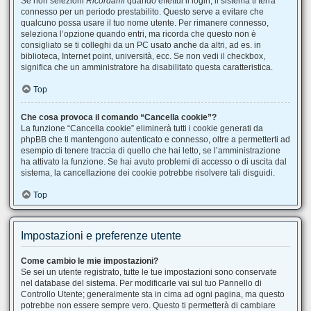
Se non selezioni
Ricordami
quando effettui il login, il sistema ti terrà
connesso per un periodo prestabilito. Questo serve a evitare che
qualcuno possa usare il tuo nome utente. Per rimanere connesso,
seleziona l’opzione quando entri, ma ricorda che questo non è
consigliato se ti colleghi da un PC usato anche da altri, ad es. in
biblioteca, Internet point, università, ecc. Se non vedi il checkbox,
significa che un amministratore ha disabilitato questa caratteristica.
Top
Che cosa provoca il comando “Cancella cookie”?
La funzione “Cancella cookie” eliminerà tutti i cookie generati da
phpBB che ti mantengono autenticato e connesso, oltre a permetterti ad
esempio di tenere traccia di quello che hai letto, se l’amministrazione
ha attivato la funzione. Se hai avuto problemi di accesso o di uscita dal
sistema, la cancellazione dei cookie potrebbe risolvere tali disguidi.
Top
Impostazioni e preferenze utente
Come cambio le mie impostazioni?
Se sei un utente registrato, tutte le tue impostazioni sono conservate
nel database del sistema. Per modificarle vai sul tuo Pannello di
Controllo Utente; generalmente sta in cima ad ogni pagina, ma questo
potrebbe non essere sempre vero. Questo ti permetterà di cambiare