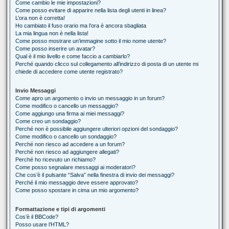
Come cambio le mie impostazioni?
Come posso evitare di apparire nella lista degli utenti in linea?
L’ora non è corretta!
Ho cambiato il fuso orario ma l’ora è ancora sbagliata
La mia lingua non è nella lista!
Come posso mostrare un’immagine sotto il mio nome utente?
Come posso inserire un avatar?
Qual è il mio livello e come faccio a cambiarlo?
Perché quando clicco sul collegamento all’indirizzo di posta di un utente mi
chiede di accedere come utente registrato?
Invio Messaggi
Come apro un argomento o invio un messaggio in un forum?
Come modifico o cancello un messaggio?
Come aggiungo una firma ai miei messaggi?
Come creo un sondaggio?
Perché non è possibile aggiungere ulteriori opzioni del sondaggio?
Come modifico o cancello un sondaggio?
Perché non riesco ad accedere a un forum?
Perché non riesco ad aggiungere allegati?
Perché ho ricevuto un richiamo?
Come posso segnalare messaggi ai moderatori?
Che cos’è il pulsante “Salva” nella finestra di invio dei messaggi?
Perché il mio messaggio deve essere approvato?
Come posso spostare in cima un mio argomento?
Formattazione e tipi di argomenti
Cos’è il BBCode?
Posso usare l’HTML?