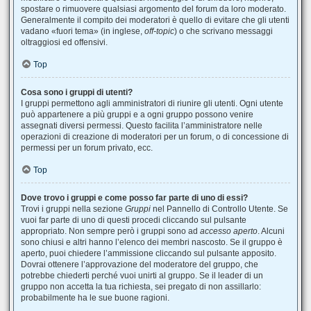
spostare o rimuovere qualsiasi argomento del forum da loro moderato.
Generalmente il compito dei moderatori è quello di evitare che gli utenti
vadano «fuori tema» (in inglese,
off-topic
) o che scrivano messaggi
oltraggiosi ed offensivi.
Top
Cosa sono i gruppi di utenti?
I gruppi permettono agli amministratori di riunire gli utenti. Ogni utente
può appartenere a più gruppi e a ogni gruppo possono venire
assegnati diversi permessi. Questo facilita l’amministratore nelle
operazioni di creazione di moderatori per un forum, o di concessione di
permessi per un forum privato, ecc.
Top
Dove trovo i gruppi e come posso far parte di uno di essi?
Trovi i gruppi nella sezione
Gruppi
nel Pannello di Controllo Utente. Se
vuoi far parte di uno di questi procedi cliccando sul pulsante
appropriato. Non sempre però i gruppi sono ad
accesso aperto
. Alcuni
sono chiusi e altri hanno l’elenco dei membri nascosto. Se il gruppo è
aperto, puoi chiedere l’ammissione cliccando sul pulsante apposito.
Dovrai ottenere l’approvazione del moderatore del gruppo, che
potrebbe chiederti perché vuoi unirti al gruppo. Se il leader di un
gruppo non accetta la tua richiesta, sei pregato di non assillarlo:
probabilmente ha le sue buone ragioni.