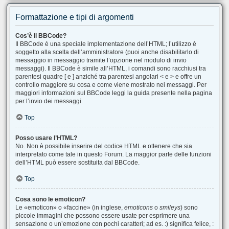
Formattazione e tipi di argomenti
Cos’è il BBCode?
Il BBCode è una speciale implementazione dell’HTML; l’utilizzo è
soggetto alla scelta dell’amministratore (puoi anche disabilitarlo di
messaggio in messaggio tramite l’opzione nel modulo di invio
messaggi). Il BBCode è simile all’HTML, i comandi sono racchiusi tra
parentesi quadre [ e ] anziché tra parentesi angolari < e > e offre un
controllo maggiore su cosa e come viene mostrato nei messaggi. Per
maggiori informazioni sul BBCode leggi la guida presente nella pagina
per l’invio dei messaggi.
Top
Posso usare l’HTML?
No. Non è possibile inserire del codice HTML e ottenere che sia
interpretato come tale in questo Forum. La maggior parte delle funzioni
dell’HTML può essere sostituita dal BBCode.
Top
Cosa sono le emoticon?
Le «emoticon» o «faccine» (in inglese,
emoticons
o
smileys
) sono
piccole immagini che possono essere usate per esprimere una
sensazione o un’emozione con pochi caratteri; ad es. :) significa felice, :