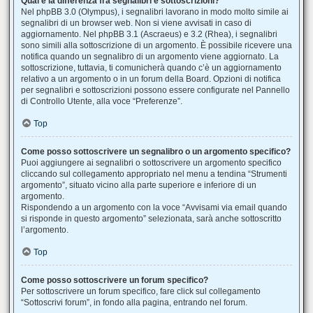
Qual è la differenza fra segnalibri e sottoscrizioni?
Nel phpBB 3.0 (Olympus), i segnalibri lavorano in modo molto simile ai
segnalibri di un browser web. Non si viene avvisati in caso di
aggiornamento. Nel phpBB 3.1 (Ascraeus) e 3.2 (Rhea), i segnalibri
sono simili alla sottoscrizione di un argomento. È possibile ricevere una
notifica quando un segnalibro di un argomento viene aggiornato. La
sottoscrizione, tuttavia, ti comunicherà quando c’è un aggiornamento
relativo a un argomento o in un forum della Board. Opzioni di notifica
per segnalibri e sottoscrizioni possono essere configurate nel Pannello
di Controllo Utente, alla voce “Preferenze”.
Top
Come posso sottoscrivere un segnalibro o un argomento specifico?
Puoi aggiungere ai segnalibri o sottoscrivere un argomento specifico
cliccando sul collegamento appropriato nel menu a tendina “Strumenti
argomento”, situato vicino alla parte superiore e inferiore di un
argomento.
Rispondendo a un argomento con la voce “Avvisami via email quando
si risponde in questo argomento” selezionata, sarà anche sottoscritto
l’argomento.
Top
Come posso sottoscrivere un forum specifico?
Per sottoscrivere un forum specifico, fare click sul collegamento
“Sottoscrivi forum”, in fondo alla pagina, entrando nel forum.