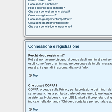
Posso usare l’HTML?
Cosa sono le emoticon?
Posso inserire delle immagini?
Che cosa sono gli annunci globali?
Cosa sono gli annunci?
Cosa sono gli argomenti importanti?
Cosa sono gli argomenti bloccati?
Che cosa sono le icone argomento?
Connessione e registrazione
Perché devo registrarmi?
Potresti non averne bisogno: dipende dagli amministratori se è
ospiti come l’uso di un’immagine personale definibile, messaggi
registrarti e quindi ti raccomandiamo di farlo.
Top
Che cosa è COPPA?
COPPA, o Legge sulla Privacy per la protezione dei minori del 
serve una richiesta scritta da parte del genitore o tutore legal
assistenza. Nota bene che phpBB Limited e il proprietario di q
indicato nella domanda “Chi devo contattare per segnalare ab
Top