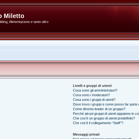
 Miletto
ding, Alimentazione e tanto altro
Livelli e gruppi di utenti
Cosa sono gli amministratori?
Cosa sono i moderatori?
Cosa sono i gruppi di utenti?
Dove trovo i gruppi e come posso far parte d
Come divento leader di un gruppo?
Perché alcuni gruppi di utenti appaiono in colo
Che cos’è un gruppo di utenti predefinito?
Che cos’è il collegamento “Staff”?
Messaggi privati