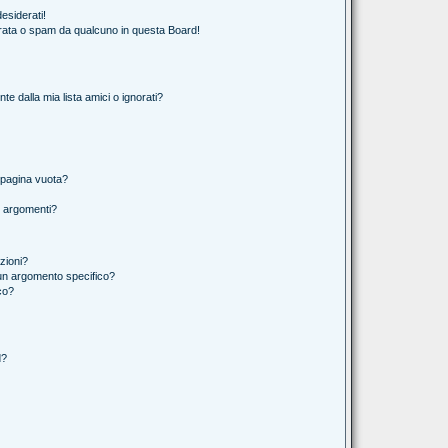
esiderati!
rata o spam da qualcuno in questa Board!
 dalla mia lista amici o ignorati?
 pagina vuota?
i argomenti?
izioni?
un argomento specifico?
co?
d?