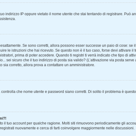
uo indirizzo IP oppure vietato il nome utente che stai tentando di registrare. Può anc
assistenza.
 esattamente. Se sono corretti, allora possono esser successe un paio di cose: se il
uire le istruzioni che hai ricevuto. Se questo non è il tuo caso, forse devi attivare 
tratori, prima di poter accedere. Quando ti registri ti verrà indicato che tipo di atti
... sei sicuro che il tuo indirizzo di posta sia valido? (L’attivazione via posta serve
to sia corretto, allora prova a contattare un amministratore.
controlla che nome utente e password siano corretti. Di solito il problema è questo,
mi?!
to il tuo account per qualche ragione. Molti siti rimuovono periodicamente gli acco
 registrati nuovamente e cerca di farti coinvolgere maggiormente nelle discussioni.