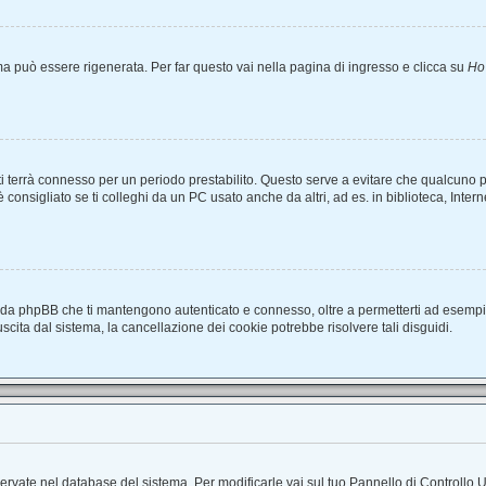
 può essere rigenerata. Per far questo vai nella pagina di ingresso e clicca su
Ho
ma ti terrà connesso per un periodo prestabilito. Questo serve a evitare che qualcun
nsigliato se ti colleghi da un PC usato anche da altri, ad es. in biblioteca, Interne
i da phpBB che ti mantengono autenticato e connesso, oltre a permetterti ad esempio 
scita dal sistema, la cancellazione dei cookie potrebbe risolvere tali disguidi.
nservate nel database del sistema. Per modificarle vai sul tuo Pannello di Controll