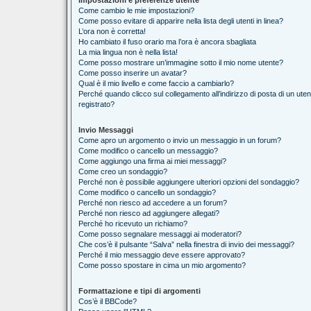
Impostazioni e preferenze utente
Come cambio le mie impostazioni?
Come posso evitare di apparire nella lista degli utenti in linea?
L’ora non è corretta!
Ho cambiato il fuso orario ma l’ora è ancora sbagliata
La mia lingua non è nella lista!
Come posso mostrare un’immagine sotto il mio nome utente?
Come posso inserire un avatar?
Qual è il mio livello e come faccio a cambiarlo?
Perché quando clicco sul collegamento all’indirizzo di posta di un ut
registrato?
Invio Messaggi
Come apro un argomento o invio un messaggio in un forum?
Come modifico o cancello un messaggio?
Come aggiungo una firma ai miei messaggi?
Come creo un sondaggio?
Perché non è possibile aggiungere ulteriori opzioni del sondaggio?
Come modifico o cancello un sondaggio?
Perché non riesco ad accedere a un forum?
Perché non riesco ad aggiungere allegati?
Perché ho ricevuto un richiamo?
Come posso segnalare messaggi ai moderatori?
Che cos’è il pulsante “Salva” nella finestra di invio dei messaggi?
Perché il mio messaggio deve essere approvato?
Come posso spostare in cima un mio argomento?
Formattazione e tipi di argomenti
Cos’è il BBCode?