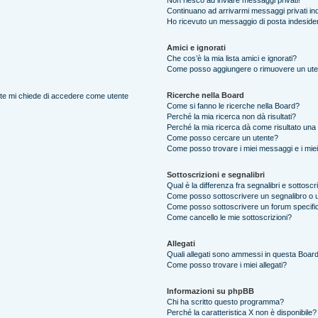
Non riesco ad inviare messaggi privati!
Continuano ad arrivarmi messaggi privati ind
Ho ricevuto un messaggio di posta indeside
Amici e ignorati
Che cos’è la mia lista amici e ignorati?
Come posso aggiungere o rimuovere un utente
Ricerche nella Board
ente mi chiede di accedere come utente
Come si fanno le ricerche nella Board?
Perché la mia ricerca non dà risultati?
Perché la mia ricerca dà come risultato una
Come posso cercare un utente?
Come posso trovare i miei messaggi e i mie
Sottoscrizioni e segnalibri
Qual è la differenza fra segnalibri e sottoscr
Come posso sottoscrivere un segnalibro o 
Come posso sottoscrivere un forum specifi
Come cancello le mie sottoscrizioni?
Allegati
Quali allegati sono ammessi in questa Boar
Come posso trovare i miei allegati?
Informazioni su phpBB
Chi ha scritto questo programma?
Perché la caratteristica X non è disponibile?