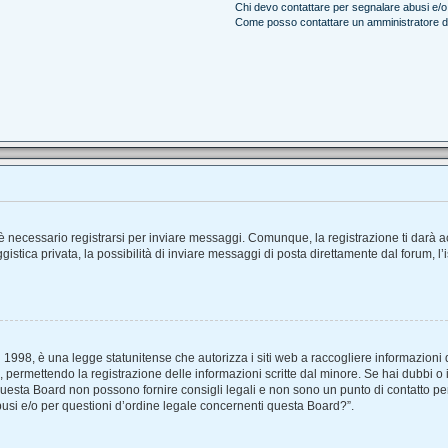
Chi devo contattare per segnalare abusi e/o
Come posso contattare un amministratore 
 necessario registrarsi per inviare messaggi. Comunque, la registrazione ti darà acc
stica privata, la possibilità di inviare messaggi di posta direttamente dal forum, l’
1998, è una legge statunitense che autorizza i siti web a raccogliere informazioni d
e, permettendo la registrazione delle informazioni scritte dal minore. Se hai dubbi o 
uesta Board non possono fornire consigli legali e non sono un punto di contatto per 
usi e/o per questioni d’ordine legale concernenti questa Board?”.