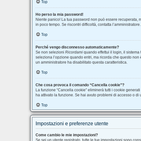
Top
Ho perso la mia password!
Niente panico! La tua password non può essere recuperata, ma
in poco tempo. Se riscontri difficoltà, contatta l’amministratore.
Top
Perché vengo disconnesso automaticamente?
Se non selezioni
Ricordami
quando effettui il login, il siste
seleziona l’opzione quando entri, ma ricorda che questo non è co
un amministratore ha disabilitato questa caratteristica.
Top
Che cosa provoca il comando “Cancella cookie”?
La funzione “Cancella cookie” eliminerà tutti i cookie generat
ha attivato la funzione. Se hai avuto problemi di accesso o di u
Top
Impostazioni e preferenze utente
Come cambio le mie impostazioni?
Se sei un utente registrato, tutte le tue impostazioni sono co