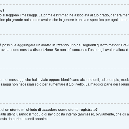
te?
i leggono i messaggi. La prima è l’immagine associata al tuo grado, generalmente 
magine più grande nota come avatar, che in genere è unica e specifica per ogni utente
lo” è possibile aggiungere un avatar utilizzando uno dei seguenti quattro metodi: Gr
li avatar sono messi a disposizione. Se non ti è concesso l’uso degli avatar, allora
umero di messaggi che hai inviato oppure identificano alcuni utenti, ad esempio, mod
essaggi non necessari solo per aumentare il tuo livello. La maggior parte dei Foru
a di un utente mi chiede di accedere come utente registrato?
d altri utenti usando il modulo di invio posta interno (ammesso, ovviamente, che gli 
osta da parte di utenti anonimi.