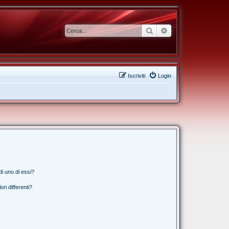
Cerca
Ricerca avanzata
Iscriviti
Login
i uno di essi?
ri differenti?