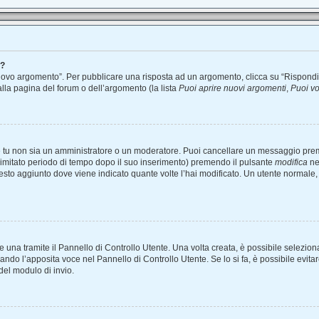
m?
vo argomento”. Per pubblicare una risposta ad un argomento, clicca su “Rispondi”. P
alla pagina del forum o dell’argomento (la lista
Puoi aprire nuovi argomenti
,
Puoi vo
he tu non sia un amministratore o un moderatore. Puoi cancellare un messaggio pre
limitato periodo di tempo dopo il suo inserimento) premendo il pulsante
modifica
ne
l testo aggiunto dove viene indicato quante volte l’hai modificato. Un utente norm
na tramite il Pannello di Controllo Utente. Una volta creata, è possibile selezion
nando l’apposita voce nel Pannello di Controllo Utente. Se lo si fa, è possibile evi
del modulo di invio.