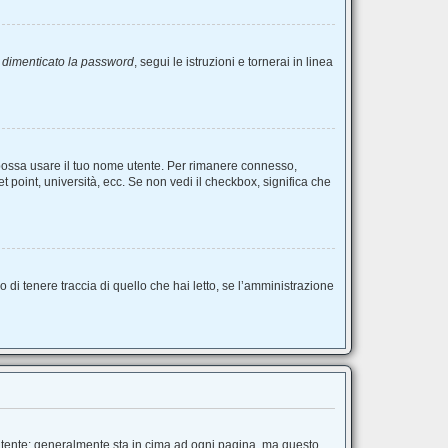
 dimenticato la password
, segui le istruzioni e tornerai in linea
o possa usare il tuo nome utente. Per rimanere connesso,
t point, università, ecc. Se non vedi il checkbox, significa che
di tenere traccia di quello che hai letto, se l’amministrazione
o Utente; generalmente sta in cima ad ogni pagina, ma questo