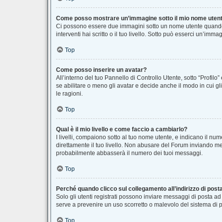
Come posso mostrare un’immagine sotto il mio nome uten
Ci possono essere due immagini sotto un nome utente quando s
interventi hai scritto o il tuo livello. Sotto può esserci un’im
Top
Come posso inserire un avatar?
All’interno del tuo Pannello di Controllo Utente, sotto “Profi
se abilitare o meno gli avatar e decide anche il modo in cui g
le ragioni.
Top
Qual è il mio livello e come faccio a cambiarlo?
I livelli, compaiono sotto al tuo nome utente, e indicano il n
direttamente il tuo livello. Non abusare del Forum inviando m
probabilmente abbasserà il numero dei tuoi messaggi.
Top
Perché quando clicco sul collegamento all’indirizzo di post
Solo gli utenti registrati possono inviare messaggi di posta a
serve a prevenire un uso scorretto o malevolo del sistema di p
Top