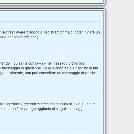
otresti avere bisogno di registrarti prima di poter inviare un
tare nei sondaggi
, ecc.).
mendo il pulsante con la «X» nel messaggio che vuoi
l messaggio in questione. Se qualcuno ha già risposto al tuo
ale, generalmente, non può cancellare un messaggio dopo che
are l’opzione
Aggiungi la firma
nel modulo di invio. È inoltre
tare che una firma venga aggiunta ai singoli messaggi