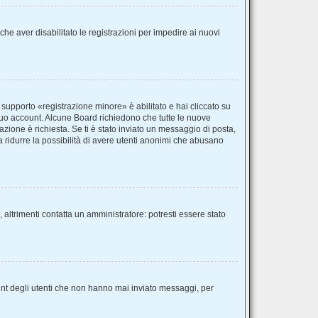
he aver disabilitato le registrazioni per impedire ai nuovi
 supporto «registrazione minore» è abilitato e hai cliccato su
il tuo account. Alcune Board richiedono che tutte le nuove
vazione è richiesta. Se ti è stato inviato un messaggio di posta,
 a ridurre la possibilità di avere utenti anonimi che abusano
 altrimenti contatta un amministratore: potresti essere stato
unt degli utenti che non hanno mai inviato messaggi, per