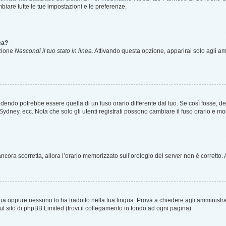
iare tutte le tue impostazioni e le preferenze.
ea?
pzione
Nascondi il tuo stato in linea
. Attivando questa opzione, apparirai solo agli amm
endo potrebbe essere quella di un fuso orario differente dal tuo. Se così fosse, devi
Sydney, ecc. Nota che solo gli utenti registrati possono cambiare il fuso orario e mo
è ancora scorretta, allora l’orario memorizzato sull’orologio del server non è corrett
ua oppure nessuno lo ha tradotto nella tua lingua. Prova a chiedere agli amministrato
ul sito di phpBB Limited (trovi il collegamento in fondo ad ogni pagina).