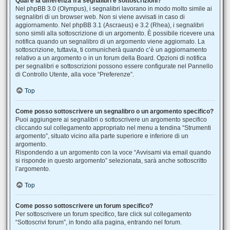
Qual è la differenza fra segnalibri e sottoscrizioni?
Nel phpBB 3.0 (Olympus), i segnalibri lavorano in modo molto simile ai
segnalibri di un browser web. Non si viene avvisati in caso di
aggiornamento. Nel phpBB 3.1 (Ascraeus) e 3.2 (Rhea), i segnalibri
sono simili alla sottoscrizione di un argomento. È possibile ricevere una
notifica quando un segnalibro di un argomento viene aggiornato. La
sottoscrizione, tuttavia, ti comunicherà quando c’è un aggiornamento
relativo a un argomento o in un forum della Board. Opzioni di notifica
per segnalibri e sottoscrizioni possono essere configurate nel Pannello
di Controllo Utente, alla voce “Preferenze”.
Top
Come posso sottoscrivere un segnalibro o un argomento specifico?
Puoi aggiungere ai segnalibri o sottoscrivere un argomento specifico
cliccando sul collegamento appropriato nel menu a tendina “Strumenti
argomento”, situato vicino alla parte superiore e inferiore di un
argomento.
Rispondendo a un argomento con la voce “Avvisami via email quando
si risponde in questo argomento” selezionata, sarà anche sottoscritto
l’argomento.
Top
Come posso sottoscrivere un forum specifico?
Per sottoscrivere un forum specifico, fare click sul collegamento
“Sottoscrivi forum”, in fondo alla pagina, entrando nel forum.