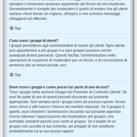
spostare o rimuovere qualsiasi argomento del forum da loro moderato.
Generalmente il compito dei moderatori è quello di evitare che gli utenti
vadano «fuori tema» (in inglese,
off-topic
) o che scrivano messaggi
oltraggiosi ed offensivi.
Top
Cosa sono i gruppi di utenti?
I gruppi permettono agli amministratori di riunire gli utenti. Ogni utente
può appartenere a più gruppi e a ogni gruppo possono venire
assegnati diversi permessi. Questo facilita l’amministratore nelle
operazioni di creazione di moderatori per un forum, o di concessione di
permessi per un forum privato, ecc.
Top
Dove trovo i gruppi e come posso far parte di uno di essi?
Trovi i gruppi nella sezione
Gruppi
nel Pannello di Controllo Utente. Se
vuoi far parte di uno di questi procedi cliccando sul pulsante
appropriato. Non sempre però i gruppi sono ad
accesso aperto
. Alcuni
sono chiusi e altri hanno l’elenco dei membri nascosto. Se il gruppo è
aperto, puoi chiedere l’ammissione cliccando sul pulsante apposito.
Dovrai ottenere l’approvazione del moderatore del gruppo, che
potrebbe chiederti perché vuoi unirti al gruppo. Se il leader di un
gruppo non accetta la tua richiesta, sei pregato di non assillarlo:
probabilmente ha le sue buone ragioni.