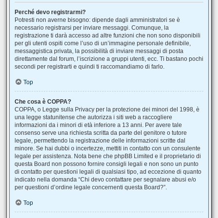
Perché devo registrarmi?
Potresti non averne bisogno: dipende dagli amministratori se è
necessario registrarsi per inviare messaggi. Comunque, la
registrazione ti darà accesso ad altre funzioni che non sono disponibili
per gli utenti ospiti come l’uso di un’immagine personale definibile,
messaggistica privata, la possibilità di inviare messaggi di posta
direttamente dal forum, l’iscrizione a gruppi utenti, ecc. Ti bastano pochi
secondi per registrarti e quindi ti raccomandiamo di farlo.
Top
Che cosa è COPPA?
COPPA, o Legge sulla Privacy per la protezione dei minori del 1998, è
una legge statunitense che autorizza i siti web a raccogliere
informazioni da i minori di età inferiore a 13 anni. Per avere tale
consenso serve una richiesta scritta da parte del genitore o tutore
legale, permettendo la registrazione delle informazioni scritte dal
minore. Se hai dubbi o incertezze, mettiti in contatto con un consulente
legale per assistenza. Nota bene che phpBB Limited e il proprietario di
questa Board non possono fornire consigli legali e non sono un punto
di contatto per questioni legali di qualsiasi tipo, ad eccezione di quanto
indicato nella domanda “Chi devo contattare per segnalare abusi e/o
per questioni d’ordine legale concernenti questa Board?”.
Top