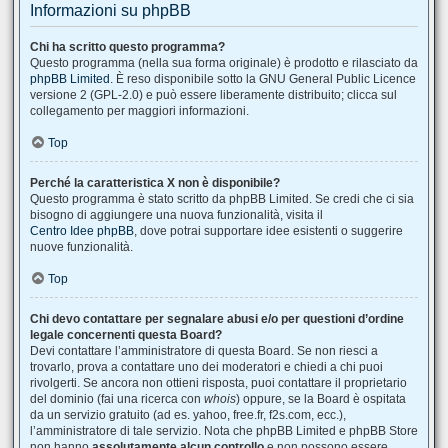
Informazioni su phpBB
Chi ha scritto questo programma?
Questo programma (nella sua forma originale) è prodotto e rilasciato da
phpBB Limited
. È reso disponibile sotto la GNU General Public Licence
versione 2 (GPL-2.0) e può essere liberamente distribuito; clicca sul
collegamento per maggiori informazioni.
Top
Perché la caratteristica X non è disponibile?
Questo programma è stato scritto da phpBB Limited. Se credi che ci sia
bisogno di aggiungere una nuova funzionalità, visita il
Centro Idee phpBB
, dove potrai supportare idee esistenti o suggerire
nuove funzionalità.
Top
Chi devo contattare per segnalare abusi e/o per questioni d’ordine
legale concernenti questa Board?
Devi contattare l’amministratore di questa Board. Se non riesci a
trovarlo, prova a contattare uno dei moderatori e chiedi a chi puoi
rivolgerti. Se ancora non ottieni risposta, puoi contattare il proprietario
del dominio (fai una ricerca con
whois
) oppure, se la Board è ospitata
da un servizio gratuito (ad es. yahoo, free.fr, f2s.com, ecc.),
l’amministratore di tale servizio. Nota che phpBB Limited e phpBB Store
non hanno
assolutamente alcun controllo
e non possono essere