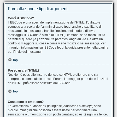
Formattazione e tipi di argomenti
Cos’è il BBCode?
Il BBCode è una speciale implementazione dell’HTML; l’utilizzo è
soggetto alla scelta dell’amministratore (puoi anche disabilitarlo di
messaggio in messaggio tramite l’opzione nel modulo di invio
messaggi). Il BBCode è simile all’HTML, i comandi sono racchiusi tra
parentesi quadre [ e ] anziché tra parentesi angolari < e > e offre un
controllo maggiore su cosa e come viene mostrato nei messaggi. Per
maggiori informazioni sul BBCode leggi la guida presente nella pagina
per l’invio dei messaggi.
Top
Posso usare l’HTML?
No. Non è possibile inserire del codice HTML e ottenere che sia
interpretato come tale in questo Forum. La maggior parte delle funzioni
dell’HTML può essere sostituita dal BBCode.
Top
Cosa sono le emoticon?
Le «emoticon» o «faccine» (in inglese,
emoticons
o
smileys
) sono
piccole immagini che possono essere usate per esprimere una
sensazione o un’emozione con pochi caratteri; ad es. :) significa felice, :