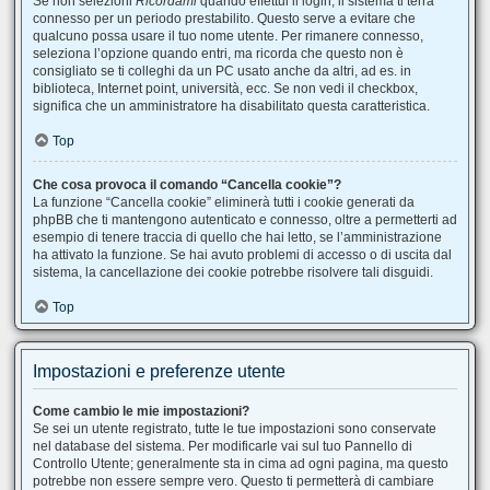
Se non selezioni
Ricordami
quando effettui il login, il sistema ti terrà
connesso per un periodo prestabilito. Questo serve a evitare che
qualcuno possa usare il tuo nome utente. Per rimanere connesso,
seleziona l’opzione quando entri, ma ricorda che questo non è
consigliato se ti colleghi da un PC usato anche da altri, ad es. in
biblioteca, Internet point, università, ecc. Se non vedi il checkbox,
significa che un amministratore ha disabilitato questa caratteristica.
Top
Che cosa provoca il comando “Cancella cookie”?
La funzione “Cancella cookie” eliminerà tutti i cookie generati da
phpBB che ti mantengono autenticato e connesso, oltre a permetterti ad
esempio di tenere traccia di quello che hai letto, se l’amministrazione
ha attivato la funzione. Se hai avuto problemi di accesso o di uscita dal
sistema, la cancellazione dei cookie potrebbe risolvere tali disguidi.
Top
Impostazioni e preferenze utente
Come cambio le mie impostazioni?
Se sei un utente registrato, tutte le tue impostazioni sono conservate
nel database del sistema. Per modificarle vai sul tuo Pannello di
Controllo Utente; generalmente sta in cima ad ogni pagina, ma questo
potrebbe non essere sempre vero. Questo ti permetterà di cambiare