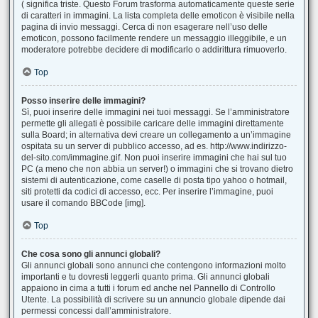
( significa triste. Questo Forum trasforma automaticamente queste serie
di caratteri in immagini. La lista completa delle emoticon è visibile nella
pagina di invio messaggi. Cerca di non esagerare nell’uso delle
emoticon, possono facilmente rendere un messaggio illeggibile, e un
moderatore potrebbe decidere di modificarlo o addirittura rimuoverlo.
Top
Posso inserire delle immagini?
Sì, puoi inserire delle immagini nei tuoi messaggi. Se l’amministratore
permette gli allegati è possibile caricare delle immagini direttamente
sulla Board; in alternativa devi creare un collegamento a un’immagine
ospitata su un server di pubblico accesso, ad es. http://www.indirizzo-
del-sito.com/immagine.gif. Non puoi inserire immagini che hai sul tuo
PC (a meno che non abbia un server!) o immagini che si trovano dietro
sistemi di autenticazione, come caselle di posta tipo yahoo o hotmail,
siti protetti da codici di accesso, ecc. Per inserire l’immagine, puoi
usare il comando BBCode [img].
Top
Che cosa sono gli annunci globali?
Gli annunci globali sono annunci che contengono informazioni molto
importanti e tu dovresti leggerli quanto prima. Gli annunci globali
appaiono in cima a tutti i forum ed anche nel Pannello di Controllo
Utente. La possibilità di scrivere su un annuncio globale dipende dai
permessi concessi dall’amministratore.