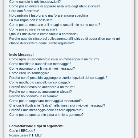
Come cambio le mie impostazioni?
Come posso evitare di apparire nella lista degli utenti in linea?
L’ora non è corretta!
Ho cambiato il fuso orario ma l’ora è ancora sbagliata
La mia lingua non è nella lista!
Come posso mostrare un’immagine sotto il mio nome utente?
Come posso inserire un avatar?
Qual è il mio livello e come faccio a cambiarlo?
Perché quando clicco sul collegamento all’indirizzo di posta di un utente mi
chiede di accedere come utente registrato?
Invio Messaggi
Come apro un argomento o invio un messaggio in un forum?
Come modifico o cancello un messaggio?
Come aggiungo una firma ai miei messaggi?
Come creo un sondaggio?
Perché non è possibile aggiungere ulteriori opzioni del sondaggio?
Come modifico o cancello un sondaggio?
Perché non riesco ad accedere a un forum?
Perché non riesco ad aggiungere allegati?
Perché ho ricevuto un richiamo?
Come posso segnalare messaggi ai moderatori?
Che cos’è il pulsante “Salva” nella finestra di invio dei messaggi?
Perché il mio messaggio deve essere approvato?
Come posso spostare in cima un mio argomento?
Formattazione e tipi di argomenti
Cos’è il BBCode?
Posso usare l’HTML?