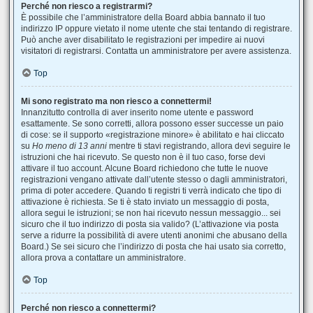
Perché non riesco a registrarmi?
È possibile che l’amministratore della Board abbia bannato il tuo
indirizzo IP oppure vietato il nome utente che stai tentando di registrare.
Può anche aver disabilitato le registrazioni per impedire ai nuovi
visitatori di registrarsi. Contatta un amministratore per avere assistenza.
Top
Mi sono registrato ma non riesco a connettermi!
Innanzitutto controlla di aver inserito nome utente e password
esattamente. Se sono corretti, allora possono esser successe un paio
di cose: se il supporto «registrazione minore» è abilitato e hai cliccato
su
Ho meno di 13 anni
mentre ti stavi registrando, allora devi seguire le
istruzioni che hai ricevuto. Se questo non è il tuo caso, forse devi
attivare il tuo account. Alcune Board richiedono che tutte le nuove
registrazioni vengano attivate dall’utente stesso o dagli amministratori,
prima di poter accedere. Quando ti registri ti verrà indicato che tipo di
attivazione è richiesta. Se ti è stato inviato un messaggio di posta,
allora segui le istruzioni; se non hai ricevuto nessun messaggio... sei
sicuro che il tuo indirizzo di posta sia valido? (L’attivazione via posta
serve a ridurre la possibilità di avere utenti anonimi che abusano della
Board.) Se sei sicuro che l’indirizzo di posta che hai usato sia corretto,
allora prova a contattare un amministratore.
Top
Perché non riesco a connettermi?