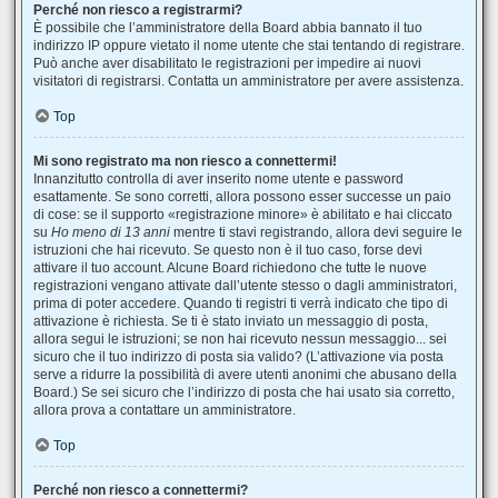
Perché non riesco a registrarmi?
È possibile che l’amministratore della Board abbia bannato il tuo
indirizzo IP oppure vietato il nome utente che stai tentando di registrare.
Può anche aver disabilitato le registrazioni per impedire ai nuovi
visitatori di registrarsi. Contatta un amministratore per avere assistenza.
Top
Mi sono registrato ma non riesco a connettermi!
Innanzitutto controlla di aver inserito nome utente e password
esattamente. Se sono corretti, allora possono esser successe un paio
di cose: se il supporto «registrazione minore» è abilitato e hai cliccato
su
Ho meno di 13 anni
mentre ti stavi registrando, allora devi seguire le
istruzioni che hai ricevuto. Se questo non è il tuo caso, forse devi
attivare il tuo account. Alcune Board richiedono che tutte le nuove
registrazioni vengano attivate dall’utente stesso o dagli amministratori,
prima di poter accedere. Quando ti registri ti verrà indicato che tipo di
attivazione è richiesta. Se ti è stato inviato un messaggio di posta,
allora segui le istruzioni; se non hai ricevuto nessun messaggio... sei
sicuro che il tuo indirizzo di posta sia valido? (L’attivazione via posta
serve a ridurre la possibilità di avere utenti anonimi che abusano della
Board.) Se sei sicuro che l’indirizzo di posta che hai usato sia corretto,
allora prova a contattare un amministratore.
Top
Perché non riesco a connettermi?