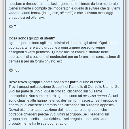
spostare o rimuovere qualsiasi argomento del forum da loro moderato.
Generalmente il compito dei moderatori è quello di evitare che gli utenti
vadano «fuori tema» (in inglese,
off-topic
) o che scrivano messaggi
oltraggiosi ed offensivi.
Top
Cosa sono i gruppi di utenti?
I gruppi permettono agli amministratori di riunire gli utenti. Ogni utente
può appartenere a più gruppi e a ogni gruppo possono venire
assegnati diversi permessi. Questo facilita l’amministratore nelle
operazioni di creazione di moderatori per un forum, o di concessione di
permessi per un forum privato, ecc.
Top
Dove trovo i gruppi e come posso far parte di uno di essi?
Trovi i gruppi nella sezione
Gruppi
nel Pannello di Controllo Utente. Se
vuoi far parte di uno di questi procedi cliccando sul pulsante
appropriato. Non sempre però i gruppi sono ad
accesso aperto
. Alcuni
sono chiusi e altri hanno l’elenco dei membri nascosto. Se il gruppo è
aperto, puoi chiedere l’ammissione cliccando sul pulsante apposito.
Dovrai ottenere l’approvazione del moderatore del gruppo, che
potrebbe chiederti perché vuoi unirti al gruppo. Se il leader di un
gruppo non accetta la tua richiesta, sei pregato di non assillarlo:
probabilmente ha le sue buone ragioni.