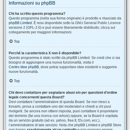
Informazioni su phpBB
Chi ha scritto questo programma?
Questo programma (nella sua forma originale) è prodotto e rilasciato da
phpBB Limited
. È reso disponibile sotto la GNU General Public Licence
versione 2 (GPL-2.0) e può essere liberamente distribuito; clicca sul
collegamento per maggiori informazioni.
Top
Perché la caratteristica X non è disponibile?
Questo programma è stato scritto da phpBB Limited. Se credi che ci sia
bisogno di aggiungere una nuova funzionalità, visita il
Centro Idee phpBB
, dove potrai supportare idee esistenti o suggerire
nuove funzionalità.
Top
Chi devo contattare per segnalare abusi e/o per questioni d’ordine
legale concernenti questa Board?
Devi contattare l’amministratore di questa Board. Se non riesci a
trovarlo, prova a contattare uno dei moderatori e chiedi a chi puoi
rivolgerti. Se ancora non ottieni risposta, puoi contattare il proprietario
del dominio (fai una ricerca con
whois
) oppure, se la Board è ospitata
da un servizio gratuito (ad es. yahoo, free.fr, f2s.com, ecc.),
l’amministratore di tale servizio. Nota che phpBB Limited e phpBB Store
non hanno
assolutamente alcun controllo
e non possono essere