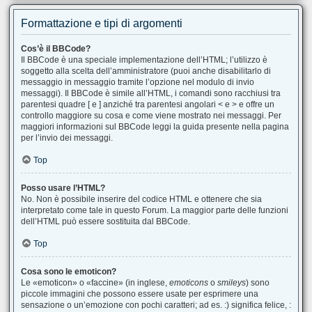
Formattazione e tipi di argomenti
Cos’è il BBCode?
Il BBCode è una speciale implementazione dell’HTML; l’utilizzo è
soggetto alla scelta dell’amministratore (puoi anche disabilitarlo di
messaggio in messaggio tramite l’opzione nel modulo di invio
messaggi). Il BBCode è simile all’HTML, i comandi sono racchiusi tra
parentesi quadre [ e ] anziché tra parentesi angolari < e > e offre un
controllo maggiore su cosa e come viene mostrato nei messaggi. Per
maggiori informazioni sul BBCode leggi la guida presente nella pagina
per l’invio dei messaggi.
Top
Posso usare l’HTML?
No. Non è possibile inserire del codice HTML e ottenere che sia
interpretato come tale in questo Forum. La maggior parte delle funzioni
dell’HTML può essere sostituita dal BBCode.
Top
Cosa sono le emoticon?
Le «emoticon» o «faccine» (in inglese,
emoticons
o
smileys
) sono
piccole immagini che possono essere usate per esprimere una
sensazione o un’emozione con pochi caratteri; ad es. :) significa felice, :