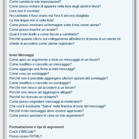
Come cambio le mie impostazioni?
Come posso evitare di apparire nella lista degli utenti in linea?
L’ora non è corretta!
Ho cambiato il fuso orario ma l’ora è ancora sbagliata
La mia lingua non è nella lista!
Come posso mostrare un’immagine sotto il mio nome utente?
Come posso inserire un avatar?
Qual è il mio livello e come faccio a cambiarlo?
Perché quando clicco sul collegamento all’indirizzo di posta di un utente mi
chiede di accedere come utente registrato?
Invio Messaggi
Come apro un argomento o invio un messaggio in un forum?
Come modifico o cancello un messaggio?
Come aggiungo una firma ai miei messaggi?
Come creo un sondaggio?
Perché non è possibile aggiungere ulteriori opzioni del sondaggio?
Come modifico o cancello un sondaggio?
Perché non riesco ad accedere a un forum?
Perché non riesco ad aggiungere allegati?
Perché ho ricevuto un richiamo?
Come posso segnalare messaggi ai moderatori?
Che cos’è il pulsante “Salva” nella finestra di invio dei messaggi?
Perché il mio messaggio deve essere approvato?
Come posso spostare in cima un mio argomento?
Formattazione e tipi di argomenti
Cos’è il BBCode?
Posso usare l’HTML?