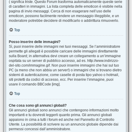
( significa triste. Questo Forum trasforma automaticamente queste serie
di caratteri in immagini. La lista completa delle emoticon è visibile nella
pagina di invio messaggi. Cerca di non esagerare nell’uso delle
emoticon, possono facilmente rendere un messaggio illeggibile, e un
moderatore potrebbe decidere di modificarlo o addirittura rimuoverlo.
Top
Posso inserire delle immagini?
Sì, puoi inserire delle immagini nei tuoi messaggi. Se l’amministratore
permette gli allegati è possibile caricare delle immagini direttamente
sulla Board; in alternativa devi creare un collegamento a un’immagine
ospitata su un server di pubblico accesso, ad es. http://www.indirizzo-
del-sito.com/immagine.gif. Non puoi inserire immagini che hai sul tuo
PC (a meno che non abbia un server!) o immagini che si trovano dietro
sistemi di autenticazione, come caselle di posta tipo yahoo o hotmail,
siti protetti da codici di accesso, ecc. Per inserire l’immagine, puoi
usare il comando BBCode [img].
Top
Che cosa sono gli annunci globali?
Gli annunci globali sono annunci che contengono informazioni molto
importanti e tu dovresti leggerli quanto prima. Gli annunci globali
appaiono in cima a tutti i forum ed anche nel Pannello di Controllo
Utente. La possibilità di scrivere su un annuncio globale dipende dai
permessi concessi dall’amministratore.