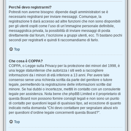
Perché devo registrarmi?
Potresti non averne bisogno: dipende dagli amministratori se è
necessario registrarsi per inviare messaggi. Comunque, la
registrazione ti darà accesso ad altre funzioni che non sono disponibili
per gli utenti ospiti come l’uso di un’immagine personale definibile,
messaggistica privata, la possibilità di inviare messaggi di posta
direttamente dal forum, l’iscrizione a gruppi utenti, ecc. Ti bastano pochi
secondi per registrarti e quindi ti raccomandiamo di farlo.
Top
Che cosa è COPPA?
COPPA, o Legge sulla Privacy per la protezione dei minori del 1998, è
una legge statunitense che autorizza i siti web a raccogliere
informazioni da i minori di età inferiore a 13 anni. Per avere tale
consenso serve una richiesta scritta da parte del genitore o tutore
legale, permettendo la registrazione delle informazioni scritte dal
minore. Se hai dubbi o incertezze, mettiti in contatto con un consulente
legale per assistenza. Nota bene che phpBB Limited e il proprietario di
questa Board non possono fornire consigli legali e non sono un punto
di contatto per questioni legali di qualsiasi tipo, ad eccezione di quanto
indicato nella domanda “Chi devo contattare per segnalare abusi e/o
per questioni d’ordine legale concernenti questa Board?”.
Top