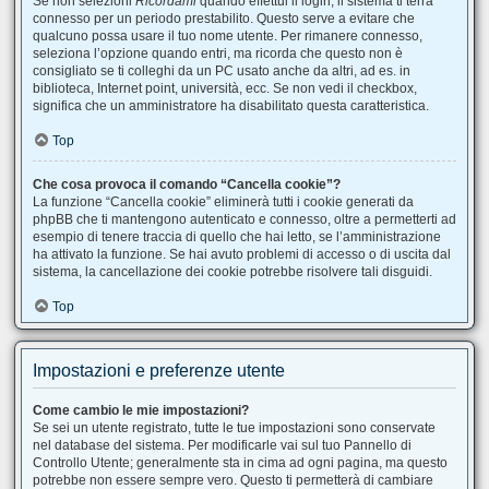
Se non selezioni
Ricordami
quando effettui il login, il sistema ti terrà
connesso per un periodo prestabilito. Questo serve a evitare che
qualcuno possa usare il tuo nome utente. Per rimanere connesso,
seleziona l’opzione quando entri, ma ricorda che questo non è
consigliato se ti colleghi da un PC usato anche da altri, ad es. in
biblioteca, Internet point, università, ecc. Se non vedi il checkbox,
significa che un amministratore ha disabilitato questa caratteristica.
Top
Che cosa provoca il comando “Cancella cookie”?
La funzione “Cancella cookie” eliminerà tutti i cookie generati da
phpBB che ti mantengono autenticato e connesso, oltre a permetterti ad
esempio di tenere traccia di quello che hai letto, se l’amministrazione
ha attivato la funzione. Se hai avuto problemi di accesso o di uscita dal
sistema, la cancellazione dei cookie potrebbe risolvere tali disguidi.
Top
Impostazioni e preferenze utente
Come cambio le mie impostazioni?
Se sei un utente registrato, tutte le tue impostazioni sono conservate
nel database del sistema. Per modificarle vai sul tuo Pannello di
Controllo Utente; generalmente sta in cima ad ogni pagina, ma questo
potrebbe non essere sempre vero. Questo ti permetterà di cambiare