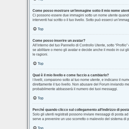
Come posso mostrare un’immagine sotto il mio nome uten
Ci possono essere due immagini sotto un nome utente quando s
interventi hai scritto o il tuo livello. Sotto può esserci un’im
Top
Come posso inserire un avatar?
All’interno del tuo Pannello di Controllo Utente, sotto “Profi
se abilitare o meno gli avatar e decide anche il modo in cui g
le ragioni.
Top
Qual è il mio livello e come faccio a cambiarlo?
I livelli, compaiono sotto al tuo nome utente, e indicano il n
direttamente il tuo livello. Non abusare del Forum inviando m
probabilmente abbasserà il numero dei tuoi messaggi.
Top
Perché quando clicco sul collegamento all’indirizzo di post
Solo gli utenti registrati possono inviare messaggi di posta a
serve a prevenire un uso scorretto o malevolo del sistema di p
Top