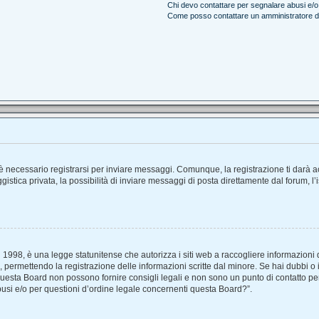
Chi devo contattare per segnalare abusi e/o
Come posso contattare un amministratore 
 necessario registrarsi per inviare messaggi. Comunque, la registrazione ti darà acc
stica privata, la possibilità di inviare messaggi di posta direttamente dal forum, l’
1998, è una legge statunitense che autorizza i siti web a raccogliere informazioni d
e, permettendo la registrazione delle informazioni scritte dal minore. Se hai dubbi o 
uesta Board non possono fornire consigli legali e non sono un punto di contatto per 
usi e/o per questioni d’ordine legale concernenti questa Board?”.