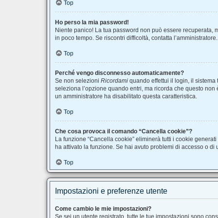
Top
Ho perso la mia password!
Niente panico! La tua password non può essere recuperata, ma
in poco tempo. Se riscontri difficoltà, contatta l’amministratore.
Top
Perché vengo disconnesso automaticamente?
Se non selezioni
Ricordami
quando effettui il login, il siste
seleziona l’opzione quando entri, ma ricorda che questo non è co
un amministratore ha disabilitato questa caratteristica.
Top
Che cosa provoca il comando “Cancella cookie”?
La funzione “Cancella cookie” eliminerà tutti i cookie generat
ha attivato la funzione. Se hai avuto problemi di accesso o di u
Top
Impostazioni e preferenze utente
Come cambio le mie impostazioni?
Se sei un utente registrato, tutte le tue impostazioni sono co