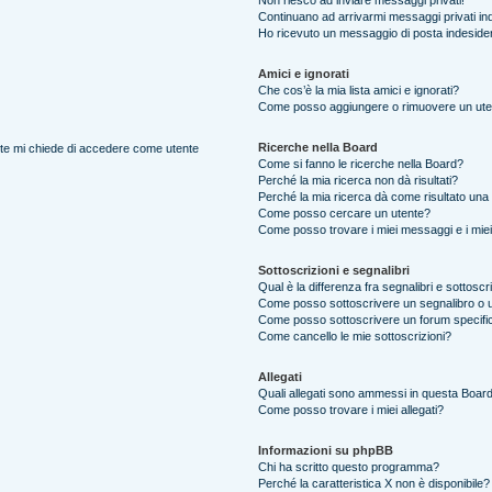
Non riesco ad inviare messaggi privati!
Continuano ad arrivarmi messaggi privati ind
Ho ricevuto un messaggio di posta indeside
Amici e ignorati
Che cos’è la mia lista amici e ignorati?
Come posso aggiungere o rimuovere un utente
Ricerche nella Board
ente mi chiede di accedere come utente
Come si fanno le ricerche nella Board?
Perché la mia ricerca non dà risultati?
Perché la mia ricerca dà come risultato una
Come posso cercare un utente?
Come posso trovare i miei messaggi e i mie
Sottoscrizioni e segnalibri
Qual è la differenza fra segnalibri e sottoscr
Come posso sottoscrivere un segnalibro o 
Come posso sottoscrivere un forum specifi
Come cancello le mie sottoscrizioni?
Allegati
Quali allegati sono ammessi in questa Boar
Come posso trovare i miei allegati?
Informazioni su phpBB
Chi ha scritto questo programma?
Perché la caratteristica X non è disponibile?