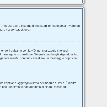
otresti avere bisogno di registrarti prima di poter inviare un
tare nei sondaggi
, ecc.).
mendo il pulsante con la «X» nel messaggio che vuoi
l messaggio in questione. Se qualcuno ha già risposto al tuo
ale, generalmente, non può cancellare un messaggio dopo che
are l’opzione
Aggiungi la firma
nel modulo di invio. È inoltre
tare che una firma venga aggiunta ai singoli messaggi