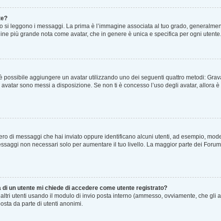
te?
i leggono i messaggi. La prima è l’immagine associata al tuo grado, generalmente 
magine più grande nota come avatar, che in genere è unica e specifica per ogni utente
lo” è possibile aggiungere un avatar utilizzando uno dei seguenti quattro metodi: Gr
li avatar sono messi a disposizione. Se non ti è concesso l’uso degli avatar, allora
umero di messaggi che hai inviato oppure identificano alcuni utenti, ad esempio, mod
essaggi non necessari solo per aumentare il tuo livello. La maggior parte dei Foru
a di un utente mi chiede di accedere come utente registrato?
d altri utenti usando il modulo di invio posta interno (ammesso, ovviamente, che gli 
osta da parte di utenti anonimi.