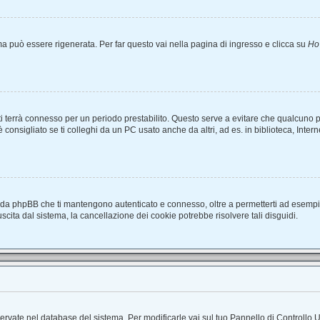
 può essere rigenerata. Per far questo vai nella pagina di ingresso e clicca su
Ho
ma ti terrà connesso per un periodo prestabilito. Questo serve a evitare che qualcun
nsigliato se ti colleghi da un PC usato anche da altri, ad es. in biblioteca, Interne
i da phpBB che ti mantengono autenticato e connesso, oltre a permetterti ad esempio 
scita dal sistema, la cancellazione dei cookie potrebbe risolvere tali disguidi.
nservate nel database del sistema. Per modificarle vai sul tuo Pannello di Controll