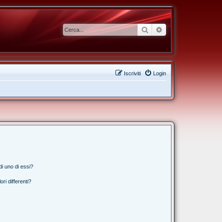
Cerca
Ricerca avanzata
Iscriviti
Login
i uno di essi?
ri differenti?