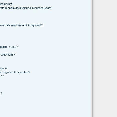
esiderati!
rata o spam da qualcuno in questa Board!
 dalla mia lista amici o ignorati?
 pagina vuota?
i argomenti?
izioni?
un argomento specifico?
co?
d?