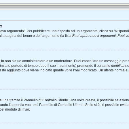
m?
vo argomento”. Per pubblicare una risposta ad un argomento, clicca su “Rispondi”. P
alla pagina del forum o dell’argomento (la lista
Puoi aprire nuovi argomenti
,
Puoi vo
he tu non sia un amministratore o un moderatore. Puoi cancellare un messaggio pre
limitato periodo di tempo dopo il suo inserimento) premendo il pulsante
modifica
ne
l testo aggiunto dove viene indicato quante volte l’hai modificato. Un utente norm
na tramite il Pannello di Controllo Utente. Una volta creata, è possibile selezion
nando l’apposita voce nel Pannello di Controllo Utente. Se lo si fa, è possibile evi
del modulo di invio.