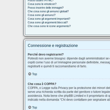
Posso usare l’HTML?
Cosa sono le emoticon?
Posso inserire delle immagini?
Che cosa sono gli annunci globali?
Cosa sono gli annunci?
Cosa sono gli argomenti importanti?
Cosa sono gli argomenti bloccati?
Che cosa sono le icone argomento?
Connessione e registrazione
Perché devo registrarmi?
Potresti non averne bisogno: dipende dagli amministratori se è
ospiti come l’uso di un’immagine personale definibile, messaggi
registrarti e quindi ti raccomandiamo di farlo.
Top
Che cosa è COPPA?
COPPA, o Legge sulla Privacy per la protezione dei minori del 
serve una richiesta scritta da parte del genitore o tutore legal
assistenza. Nota bene che phpBB Limited e il proprietario di q
indicato nella domanda “Chi devo contattare per segnalare ab
Top