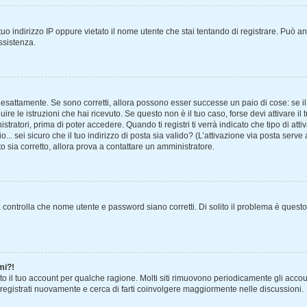
uo indirizzo IP oppure vietato il nome utente che stai tentando di registrare. Può anc
assistenza.
 esattamente. Se sono corretti, allora possono esser successe un paio di cose: se il
uire le istruzioni che hai ricevuto. Se questo non è il tuo caso, forse devi attivare 
tratori, prima di poter accedere. Quando ti registri ti verrà indicato che tipo di atti
... sei sicuro che il tuo indirizzo di posta sia valido? (L’attivazione via posta serve
to sia corretto, allora prova a contattare un amministratore.
controlla che nome utente e password siano corretti. Di solito il problema è questo,
mi?!
to il tuo account per qualche ragione. Molti siti rimuovono periodicamente gli acco
 registrati nuovamente e cerca di farti coinvolgere maggiormente nelle discussioni.