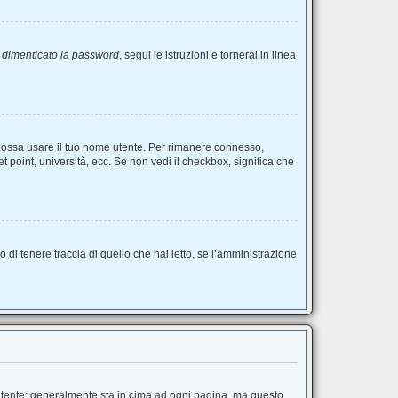
 dimenticato la password
, segui le istruzioni e tornerai in linea
o possa usare il tuo nome utente. Per rimanere connesso,
t point, università, ecc. Se non vedi il checkbox, significa che
di tenere traccia di quello che hai letto, se l’amministrazione
o Utente; generalmente sta in cima ad ogni pagina, ma questo