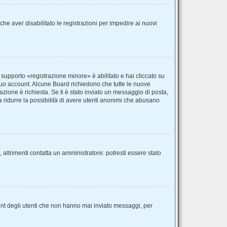
he aver disabilitato le registrazioni per impedire ai nuovi
 supporto «registrazione minore» è abilitato e hai cliccato su
il tuo account. Alcune Board richiedono che tutte le nuove
vazione è richiesta. Se ti è stato inviato un messaggio di posta,
 a ridurre la possibilità di avere utenti anonimi che abusano
 altrimenti contatta un amministratore: potresti essere stato
unt degli utenti che non hanno mai inviato messaggi, per