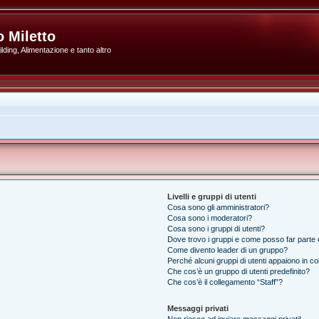
 Miletto
ding, Alimentazione e tanto altro
Livelli e gruppi di utenti
Cosa sono gli amministratori?
Cosa sono i moderatori?
Cosa sono i gruppi di utenti?
Dove trovo i gruppi e come posso far parte d
Come divento leader di un gruppo?
Perché alcuni gruppi di utenti appaiono in colo
Che cos’è un gruppo di utenti predefinito?
Che cos’è il collegamento “Staff”?
Messaggi privati