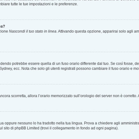
iare tutte le tue impostazioni e le preferenze.
ea?
pzione
Nascondi il tuo stato in linea
. Attivando questa opzione, apparirai solo agli amm
endo potrebbe essere quella di un fuso orario differente dal tuo. Se così fosse, devi
Sydney, ecc. Nota che solo gli utenti registrati possono cambiare il fuso orario e mo
è ancora scorretta, allora l’orario memorizzato sull’orologio del server non è corrett
ua oppure nessuno lo ha tradotto nella tua lingua. Prova a chiedere agli amministrato
ul sito di phpBB Limited (trovi il collegamento in fondo ad ogni pagina).