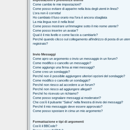
Impostazioni e preferenze utente
Come cambio le mie impostazioni?
Come posso evitare di apparire nella lista degli utenti in linea?
L’ora non è corretta!
Ho cambiato il fuso orario ma l’ora è ancora sbagliata
La mia lingua non è nella lista!
Come posso mostrare un’immagine sotto il mio nome utente?
Come posso inserire un avatar?
Qual è il mio livello e come faccio a cambiarlo?
Perché quando clicco sul collegamento all’indirizzo di posta di un ut
registrato?
Invio Messaggi
Come apro un argomento o invio un messaggio in un forum?
Come modifico o cancello un messaggio?
Come aggiungo una firma ai miei messaggi?
Come creo un sondaggio?
Perché non è possibile aggiungere ulteriori opzioni del sondaggio?
Come modifico o cancello un sondaggio?
Perché non riesco ad accedere a un forum?
Perché non riesco ad aggiungere allegati?
Perché ho ricevuto un richiamo?
Come posso segnalare messaggi ai moderatori?
Che cos’è il pulsante “Salva” nella finestra di invio dei messaggi?
Perché il mio messaggio deve essere approvato?
Come posso spostare in cima un mio argomento?
Formattazione e tipi di argomenti
Cos’è il BBCode?