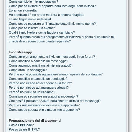
Come cambio le mie impostazioni?
Come posso evitare di apparire nella lista degli utenti in linea?
L’ora non è corretta!
Ho cambiato il fuso orario ma l’ora è ancora sbagliata
La mia lingua non è nella lista!
Come posso mostrare un’immagine sotto il mio nome utente?
Come posso inserire un avatar?
Qual è il mio livello e come faccio a cambiarlo?
Perché quando clicco sul collegamento all’indirizzo di posta di un utente mi
chiede di accedere come utente registrato?
Invio Messaggi
Come apro un argomento o invio un messaggio in un forum?
Come modifico o cancello un messaggio?
Come aggiungo una firma ai miei messaggi?
Come creo un sondaggio?
Perché non è possibile aggiungere ulteriori opzioni del sondaggio?
Come modifico o cancello un sondaggio?
Perché non riesco ad accedere a un forum?
Perché non riesco ad aggiungere allegati?
Perché ho ricevuto un richiamo?
Come posso segnalare messaggi ai moderatori?
Che cos’è il pulsante “Salva” nella finestra di invio dei messaggi?
Perché il mio messaggio deve essere approvato?
Come posso spostare in cima un mio argomento?
Formattazione e tipi di argomenti
Cos’è il BBCode?
Posso usare l’HTML?