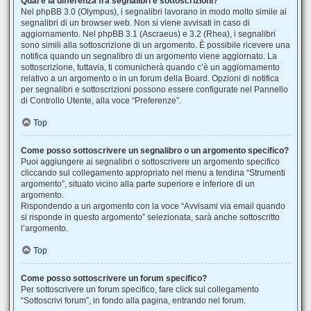
Qual è la differenza fra segnalibri e sottoscrizioni?
Nel phpBB 3.0 (Olympus), i segnalibri lavorano in modo molto simile ai
segnalibri di un browser web. Non si viene avvisati in caso di
aggiornamento. Nel phpBB 3.1 (Ascraeus) e 3.2 (Rhea), i segnalibri
sono simili alla sottoscrizione di un argomento. È possibile ricevere una
notifica quando un segnalibro di un argomento viene aggiornato. La
sottoscrizione, tuttavia, ti comunicherà quando c’è un aggiornamento
relativo a un argomento o in un forum della Board. Opzioni di notifica
per segnalibri e sottoscrizioni possono essere configurate nel Pannello
di Controllo Utente, alla voce “Preferenze”.
Top
Come posso sottoscrivere un segnalibro o un argomento specifico?
Puoi aggiungere ai segnalibri o sottoscrivere un argomento specifico
cliccando sul collegamento appropriato nel menu a tendina “Strumenti
argomento”, situato vicino alla parte superiore e inferiore di un
argomento.
Rispondendo a un argomento con la voce “Avvisami via email quando
si risponde in questo argomento” selezionata, sarà anche sottoscritto
l’argomento.
Top
Come posso sottoscrivere un forum specifico?
Per sottoscrivere un forum specifico, fare click sul collegamento
“Sottoscrivi forum”, in fondo alla pagina, entrando nel forum.