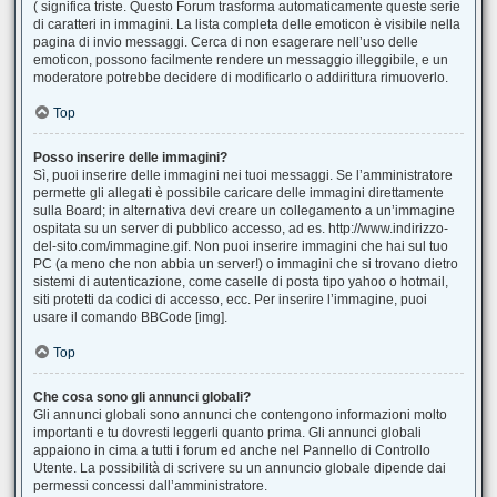
( significa triste. Questo Forum trasforma automaticamente queste serie
di caratteri in immagini. La lista completa delle emoticon è visibile nella
pagina di invio messaggi. Cerca di non esagerare nell’uso delle
emoticon, possono facilmente rendere un messaggio illeggibile, e un
moderatore potrebbe decidere di modificarlo o addirittura rimuoverlo.
Top
Posso inserire delle immagini?
Sì, puoi inserire delle immagini nei tuoi messaggi. Se l’amministratore
permette gli allegati è possibile caricare delle immagini direttamente
sulla Board; in alternativa devi creare un collegamento a un’immagine
ospitata su un server di pubblico accesso, ad es. http://www.indirizzo-
del-sito.com/immagine.gif. Non puoi inserire immagini che hai sul tuo
PC (a meno che non abbia un server!) o immagini che si trovano dietro
sistemi di autenticazione, come caselle di posta tipo yahoo o hotmail,
siti protetti da codici di accesso, ecc. Per inserire l’immagine, puoi
usare il comando BBCode [img].
Top
Che cosa sono gli annunci globali?
Gli annunci globali sono annunci che contengono informazioni molto
importanti e tu dovresti leggerli quanto prima. Gli annunci globali
appaiono in cima a tutti i forum ed anche nel Pannello di Controllo
Utente. La possibilità di scrivere su un annuncio globale dipende dai
permessi concessi dall’amministratore.