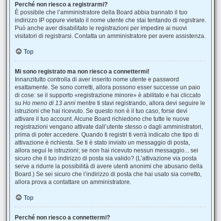
Perché non riesco a registrarmi?
È possibile che l’amministratore della Board abbia bannato il tuo
indirizzo IP oppure vietato il nome utente che stai tentando di registrare.
Può anche aver disabilitato le registrazioni per impedire ai nuovi
visitatori di registrarsi. Contatta un amministratore per avere assistenza.
Top
Mi sono registrato ma non riesco a connettermi!
Innanzitutto controlla di aver inserito nome utente e password
esattamente. Se sono corretti, allora possono esser successe un paio
di cose: se il supporto «registrazione minore» è abilitato e hai cliccato
su
Ho meno di 13 anni
mentre ti stavi registrando, allora devi seguire le
istruzioni che hai ricevuto. Se questo non è il tuo caso, forse devi
attivare il tuo account. Alcune Board richiedono che tutte le nuove
registrazioni vengano attivate dall’utente stesso o dagli amministratori,
prima di poter accedere. Quando ti registri ti verrà indicato che tipo di
attivazione è richiesta. Se ti è stato inviato un messaggio di posta,
allora segui le istruzioni; se non hai ricevuto nessun messaggio... sei
sicuro che il tuo indirizzo di posta sia valido? (L’attivazione via posta
serve a ridurre la possibilità di avere utenti anonimi che abusano della
Board.) Se sei sicuro che l’indirizzo di posta che hai usato sia corretto,
allora prova a contattare un amministratore.
Top
Perché non riesco a connettermi?