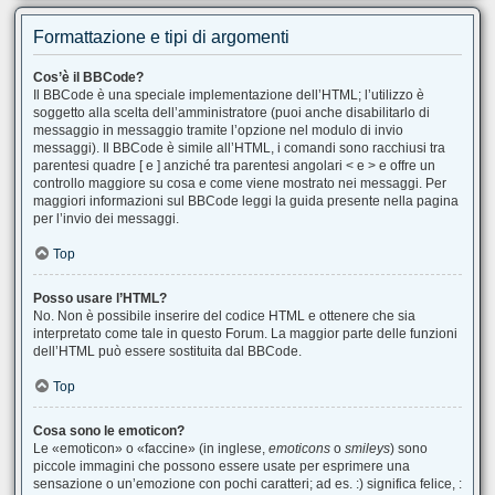
Formattazione e tipi di argomenti
Cos’è il BBCode?
Il BBCode è una speciale implementazione dell’HTML; l’utilizzo è
soggetto alla scelta dell’amministratore (puoi anche disabilitarlo di
messaggio in messaggio tramite l’opzione nel modulo di invio
messaggi). Il BBCode è simile all’HTML, i comandi sono racchiusi tra
parentesi quadre [ e ] anziché tra parentesi angolari < e > e offre un
controllo maggiore su cosa e come viene mostrato nei messaggi. Per
maggiori informazioni sul BBCode leggi la guida presente nella pagina
per l’invio dei messaggi.
Top
Posso usare l’HTML?
No. Non è possibile inserire del codice HTML e ottenere che sia
interpretato come tale in questo Forum. La maggior parte delle funzioni
dell’HTML può essere sostituita dal BBCode.
Top
Cosa sono le emoticon?
Le «emoticon» o «faccine» (in inglese,
emoticons
o
smileys
) sono
piccole immagini che possono essere usate per esprimere una
sensazione o un’emozione con pochi caratteri; ad es. :) significa felice, :