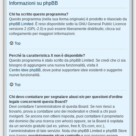
Informazioni su phpBB
Chi ha scritto questo programma?
Questo programma (nella sua forma originale) è prodotto e rilasciato da
phpBB Limited
. È reso disponibile sotto la GNU General Public Licence
versione 2 (GPL-2.0) e può essere liberamente distribuito; clicca sul
collegamento per maggiori informazioni.
Top
Perché la caratteristica X non è disponibile?
Questo programma è stato scritto da phpBB Limited. Se credi che ci sia
bisogno di aggiungere una nuova funzionalità, visita il
Centro Idee phpBB
, dove potrai supportare idee esistenti o suggerire
nuove funzionalità.
Top
Chi devo contattare per segnalare abusi e/o per questioni d’ordine
legale concernenti questa Board?
Devi contattare l’amministratore di questa Board. Se non riesci a
trovarlo, prova a contattare uno dei moderatori e chiedi a chi puoi
rivolgerti. Se ancora non ottieni risposta, puoi contattare il proprietario
del dominio (fai una ricerca con
whois
) oppure, se la Board è ospitata
da un servizio gratuito (ad es. yahoo, free.fr, f2s.com, ecc.),
l’amministratore di tale servizio. Nota che phpBB Limited e phpBB Store
non hanno
assolutamente alcun controllo
e non possono essere