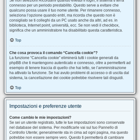
Se non selezioni
Ricordami
quando effettui il login, il sistema ti terrà
connesso per un periodo prestabilito. Questo serve a evitare che
qualcuno possa usare il tuo nome utente. Per rimanere connesso,
seleziona l’opzione quando entri, ma ricorda che questo non è
consigliato se ti colleghi da un PC usato anche da altri, ad es. in
biblioteca, Internet point, università, ecc. Se non vedi il checkbox,
significa che un amministratore ha disabilitato questa caratteristica.
Top
Che cosa provoca il comando “Cancella cookie”?
La funzione “Cancella cookie” eliminerà tutti i cookie generati da
phpBB che ti mantengono autenticato e connesso, oltre a permetterti ad
esempio di tenere traccia di quello che hai letto, se l’amministrazione
ha attivato la funzione. Se hai avuto problemi di accesso o di uscita dal
sistema, la cancellazione dei cookie potrebbe risolvere tali disguidi.
Top
Impostazioni e preferenze utente
Come cambio le mie impostazioni?
Se sei un utente registrato, tutte le tue impostazioni sono conservate
nel database del sistema. Per modificarle vai sul tuo Pannello di
Controllo Utente; generalmente sta in cima ad ogni pagina, ma questo
potrebbe non essere sempre vero. Questo ti permetterà di cambiare