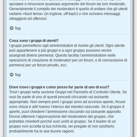
spostare o rimuovere qualsiasi argomento del forum da loro moderato.
Generalmente il compito dei moderatori è quello di evitare che gli utenti
vadano «fuori tema» (in inglese,
off-topic
) o che scrivano messaggi
oltraggiosi ed offensivi.
Top
Cosa sono i gruppi di utenti?
I gruppi permettono agli amministratori di riunire gli utenti. Ogni utente
può appartenere a più gruppi e a ogni gruppo possono venire
assegnati diversi permessi. Questo facilita l’amministratore nelle
operazioni di creazione di moderatori per un forum, o di concessione di
permessi per un forum privato, ecc.
Top
Dove trovo i gruppi e come posso far parte di uno di essi?
Trovi i gruppi nella sezione
Gruppi
nel Pannello di Controllo Utente. Se
vuoi far parte di uno di questi procedi cliccando sul pulsante
appropriato. Non sempre però i gruppi sono ad
accesso aperto
. Alcuni
sono chiusi e altri hanno l’elenco dei membri nascosto. Se il gruppo è
aperto, puoi chiedere l’ammissione cliccando sul pulsante apposito.
Dovrai ottenere l’approvazione del moderatore del gruppo, che
potrebbe chiederti perché vuoi unirti al gruppo. Se il leader di un
gruppo non accetta la tua richiesta, sei pregato di non assillarlo:
probabilmente ha le sue buone ragioni.