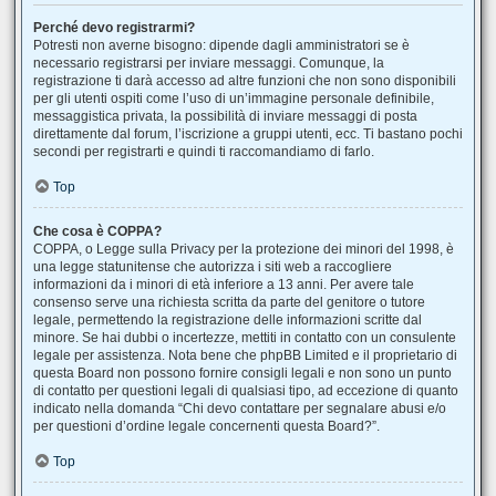
Perché devo registrarmi?
Potresti non averne bisogno: dipende dagli amministratori se è
necessario registrarsi per inviare messaggi. Comunque, la
registrazione ti darà accesso ad altre funzioni che non sono disponibili
per gli utenti ospiti come l’uso di un’immagine personale definibile,
messaggistica privata, la possibilità di inviare messaggi di posta
direttamente dal forum, l’iscrizione a gruppi utenti, ecc. Ti bastano pochi
secondi per registrarti e quindi ti raccomandiamo di farlo.
Top
Che cosa è COPPA?
COPPA, o Legge sulla Privacy per la protezione dei minori del 1998, è
una legge statunitense che autorizza i siti web a raccogliere
informazioni da i minori di età inferiore a 13 anni. Per avere tale
consenso serve una richiesta scritta da parte del genitore o tutore
legale, permettendo la registrazione delle informazioni scritte dal
minore. Se hai dubbi o incertezze, mettiti in contatto con un consulente
legale per assistenza. Nota bene che phpBB Limited e il proprietario di
questa Board non possono fornire consigli legali e non sono un punto
di contatto per questioni legali di qualsiasi tipo, ad eccezione di quanto
indicato nella domanda “Chi devo contattare per segnalare abusi e/o
per questioni d’ordine legale concernenti questa Board?”.
Top