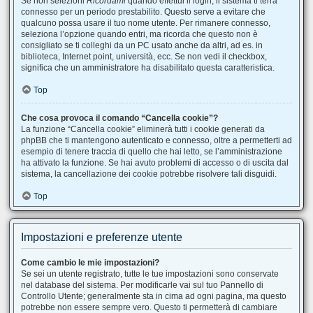
Se non selezioni
Ricordami
quando effettui il login, il sistema ti terrà
connesso per un periodo prestabilito. Questo serve a evitare che
qualcuno possa usare il tuo nome utente. Per rimanere connesso,
seleziona l’opzione quando entri, ma ricorda che questo non è
consigliato se ti colleghi da un PC usato anche da altri, ad es. in
biblioteca, Internet point, università, ecc. Se non vedi il checkbox,
significa che un amministratore ha disabilitato questa caratteristica.
Top
Che cosa provoca il comando “Cancella cookie”?
La funzione “Cancella cookie” eliminerà tutti i cookie generati da
phpBB che ti mantengono autenticato e connesso, oltre a permetterti ad
esempio di tenere traccia di quello che hai letto, se l’amministrazione
ha attivato la funzione. Se hai avuto problemi di accesso o di uscita dal
sistema, la cancellazione dei cookie potrebbe risolvere tali disguidi.
Top
Impostazioni e preferenze utente
Come cambio le mie impostazioni?
Se sei un utente registrato, tutte le tue impostazioni sono conservate
nel database del sistema. Per modificarle vai sul tuo Pannello di
Controllo Utente; generalmente sta in cima ad ogni pagina, ma questo
potrebbe non essere sempre vero. Questo ti permetterà di cambiare