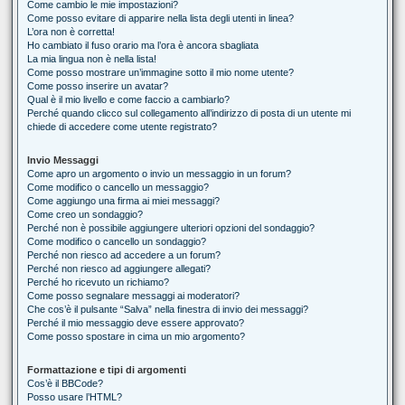
Come cambio le mie impostazioni?
Come posso evitare di apparire nella lista degli utenti in linea?
L’ora non è corretta!
Ho cambiato il fuso orario ma l’ora è ancora sbagliata
La mia lingua non è nella lista!
Come posso mostrare un’immagine sotto il mio nome utente?
Come posso inserire un avatar?
Qual è il mio livello e come faccio a cambiarlo?
Perché quando clicco sul collegamento all’indirizzo di posta di un utente mi
chiede di accedere come utente registrato?
Invio Messaggi
Come apro un argomento o invio un messaggio in un forum?
Come modifico o cancello un messaggio?
Come aggiungo una firma ai miei messaggi?
Come creo un sondaggio?
Perché non è possibile aggiungere ulteriori opzioni del sondaggio?
Come modifico o cancello un sondaggio?
Perché non riesco ad accedere a un forum?
Perché non riesco ad aggiungere allegati?
Perché ho ricevuto un richiamo?
Come posso segnalare messaggi ai moderatori?
Che cos’è il pulsante “Salva” nella finestra di invio dei messaggi?
Perché il mio messaggio deve essere approvato?
Come posso spostare in cima un mio argomento?
Formattazione e tipi di argomenti
Cos’è il BBCode?
Posso usare l’HTML?