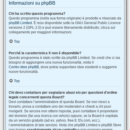
Informazioni su phpBB
Chi ha scritto questo programma?
Questo programma (nella sua forma originale) è prodotto e rilasciato da
phpBB Limited
. È reso disponibile sotto la GNU General Public Licence
versione 2 (GPL-2.0) e può essere liberamente distribuito; clicca sul
collegamento per maggiori informazioni.
Top
Perché la caratteristica X non è disponibile?
Questo programma è stato scritto da phpBB Limited. Se credi che ci sia
bisogno di aggiungere una nuova funzionalità, visita il
Centro Idee phpBB
, dove potrai supportare idee esistenti o suggerire
nuove funzionalità.
Top
Chi devo contattare per segnalare abusi e/o per questioni d’ordine
legale concernenti questa Board?
Devi contattare l’amministratore di questa Board. Se non riesci a
trovarlo, prova a contattare uno dei moderatori e chiedi a chi puoi
rivolgerti. Se ancora non ottieni risposta, puoi contattare il proprietario
del dominio (fai una ricerca con
whois
) oppure, se la Board è ospitata
da un servizio gratuito (ad es. yahoo, free.fr, f2s.com, ecc.),
l’amministratore di tale servizio. Nota che phpBB Limited e phpBB Store
non hanno
assolutamente alcun controllo
e non possono essere