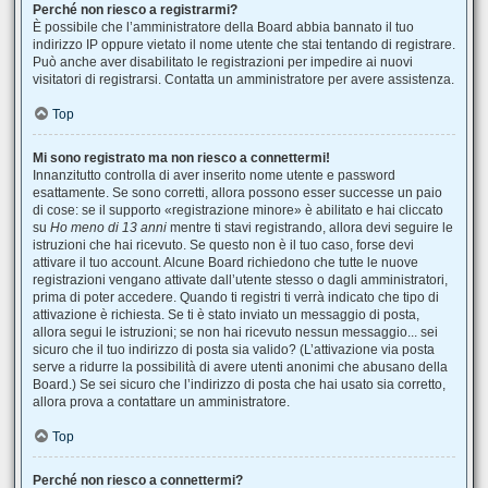
Perché non riesco a registrarmi?
È possibile che l’amministratore della Board abbia bannato il tuo
indirizzo IP oppure vietato il nome utente che stai tentando di registrare.
Può anche aver disabilitato le registrazioni per impedire ai nuovi
visitatori di registrarsi. Contatta un amministratore per avere assistenza.
Top
Mi sono registrato ma non riesco a connettermi!
Innanzitutto controlla di aver inserito nome utente e password
esattamente. Se sono corretti, allora possono esser successe un paio
di cose: se il supporto «registrazione minore» è abilitato e hai cliccato
su
Ho meno di 13 anni
mentre ti stavi registrando, allora devi seguire le
istruzioni che hai ricevuto. Se questo non è il tuo caso, forse devi
attivare il tuo account. Alcune Board richiedono che tutte le nuove
registrazioni vengano attivate dall’utente stesso o dagli amministratori,
prima di poter accedere. Quando ti registri ti verrà indicato che tipo di
attivazione è richiesta. Se ti è stato inviato un messaggio di posta,
allora segui le istruzioni; se non hai ricevuto nessun messaggio... sei
sicuro che il tuo indirizzo di posta sia valido? (L’attivazione via posta
serve a ridurre la possibilità di avere utenti anonimi che abusano della
Board.) Se sei sicuro che l’indirizzo di posta che hai usato sia corretto,
allora prova a contattare un amministratore.
Top
Perché non riesco a connettermi?