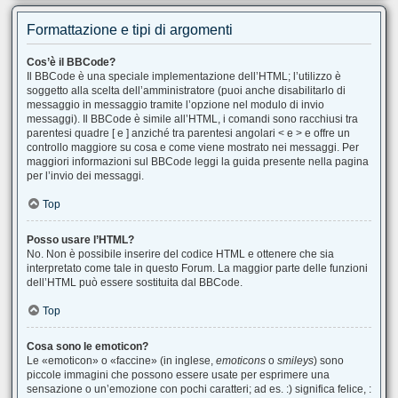
Formattazione e tipi di argomenti
Cos’è il BBCode?
Il BBCode è una speciale implementazione dell’HTML; l’utilizzo è
soggetto alla scelta dell’amministratore (puoi anche disabilitarlo di
messaggio in messaggio tramite l’opzione nel modulo di invio
messaggi). Il BBCode è simile all’HTML, i comandi sono racchiusi tra
parentesi quadre [ e ] anziché tra parentesi angolari < e > e offre un
controllo maggiore su cosa e come viene mostrato nei messaggi. Per
maggiori informazioni sul BBCode leggi la guida presente nella pagina
per l’invio dei messaggi.
Top
Posso usare l’HTML?
No. Non è possibile inserire del codice HTML e ottenere che sia
interpretato come tale in questo Forum. La maggior parte delle funzioni
dell’HTML può essere sostituita dal BBCode.
Top
Cosa sono le emoticon?
Le «emoticon» o «faccine» (in inglese,
emoticons
o
smileys
) sono
piccole immagini che possono essere usate per esprimere una
sensazione o un’emozione con pochi caratteri; ad es. :) significa felice, :