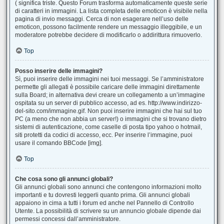
( significa triste. Questo Forum trasforma automaticamente queste serie
di caratteri in immagini. La lista completa delle emoticon è visibile nella
pagina di invio messaggi. Cerca di non esagerare nell’uso delle
emoticon, possono facilmente rendere un messaggio illeggibile, e un
moderatore potrebbe decidere di modificarlo o addirittura rimuoverlo.
Top
Posso inserire delle immagini?
Sì, puoi inserire delle immagini nei tuoi messaggi. Se l’amministratore
permette gli allegati è possibile caricare delle immagini direttamente
sulla Board; in alternativa devi creare un collegamento a un’immagine
ospitata su un server di pubblico accesso, ad es. http://www.indirizzo-
del-sito.com/immagine.gif. Non puoi inserire immagini che hai sul tuo
PC (a meno che non abbia un server!) o immagini che si trovano dietro
sistemi di autenticazione, come caselle di posta tipo yahoo o hotmail,
siti protetti da codici di accesso, ecc. Per inserire l’immagine, puoi
usare il comando BBCode [img].
Top
Che cosa sono gli annunci globali?
Gli annunci globali sono annunci che contengono informazioni molto
importanti e tu dovresti leggerli quanto prima. Gli annunci globali
appaiono in cima a tutti i forum ed anche nel Pannello di Controllo
Utente. La possibilità di scrivere su un annuncio globale dipende dai
permessi concessi dall’amministratore.