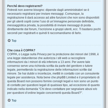
Perché devo registrarmi?
Potresti non averne bisogno: dipende dagli amministratori se è
necessario registrarsi per inviare messaggi. Comunque, la
registrazione ti darà accesso ad altre funzioni che non sono disponibili
per gli utenti ospiti come l’uso di un’immagine personale definibile,
messaggistica privata, la possibilità di inviare messaggi di posta
direttamente dal forum, l’iscrizione a gruppi utenti, ecc. Ti bastano pochi
secondi per registrarti e quindi ti raccomandiamo di farlo.
Top
Che cosa è COPPA?
COPPA, o Legge sulla Privacy per la protezione dei minori del 1998, è
una legge statunitense che autorizza i siti web a raccogliere
informazioni da i minori di età inferiore a 13 anni. Per avere tale
consenso serve una richiesta scritta da parte del genitore o tutore
legale, permettendo la registrazione delle informazioni scritte dal
minore. Se hai dubbi o incertezze, mettiti in contatto con un consulente
legale per assistenza. Nota bene che phpBB Limited e il proprietario di
questa Board non possono fornire consigli legali e non sono un punto
di contatto per questioni legali di qualsiasi tipo, ad eccezione di quanto
indicato nella domanda “Chi devo contattare per segnalare abusi e/o
per questioni d’ordine legale concernenti questa Board?”.
Top