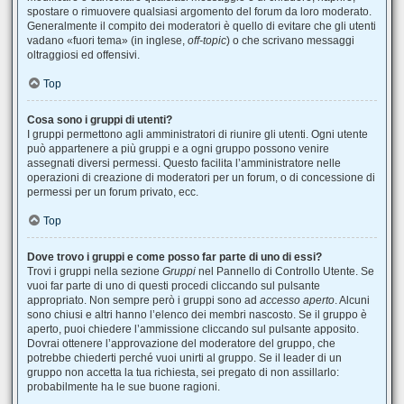
spostare o rimuovere qualsiasi argomento del forum da loro moderato.
Generalmente il compito dei moderatori è quello di evitare che gli utenti
vadano «fuori tema» (in inglese,
off-topic
) o che scrivano messaggi
oltraggiosi ed offensivi.
Top
Cosa sono i gruppi di utenti?
I gruppi permettono agli amministratori di riunire gli utenti. Ogni utente
può appartenere a più gruppi e a ogni gruppo possono venire
assegnati diversi permessi. Questo facilita l’amministratore nelle
operazioni di creazione di moderatori per un forum, o di concessione di
permessi per un forum privato, ecc.
Top
Dove trovo i gruppi e come posso far parte di uno di essi?
Trovi i gruppi nella sezione
Gruppi
nel Pannello di Controllo Utente. Se
vuoi far parte di uno di questi procedi cliccando sul pulsante
appropriato. Non sempre però i gruppi sono ad
accesso aperto
. Alcuni
sono chiusi e altri hanno l’elenco dei membri nascosto. Se il gruppo è
aperto, puoi chiedere l’ammissione cliccando sul pulsante apposito.
Dovrai ottenere l’approvazione del moderatore del gruppo, che
potrebbe chiederti perché vuoi unirti al gruppo. Se il leader di un
gruppo non accetta la tua richiesta, sei pregato di non assillarlo:
probabilmente ha le sue buone ragioni.