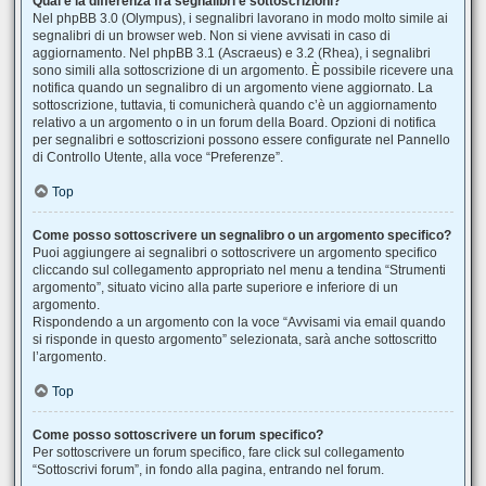
Qual è la differenza fra segnalibri e sottoscrizioni?
Nel phpBB 3.0 (Olympus), i segnalibri lavorano in modo molto simile ai
segnalibri di un browser web. Non si viene avvisati in caso di
aggiornamento. Nel phpBB 3.1 (Ascraeus) e 3.2 (Rhea), i segnalibri
sono simili alla sottoscrizione di un argomento. È possibile ricevere una
notifica quando un segnalibro di un argomento viene aggiornato. La
sottoscrizione, tuttavia, ti comunicherà quando c’è un aggiornamento
relativo a un argomento o in un forum della Board. Opzioni di notifica
per segnalibri e sottoscrizioni possono essere configurate nel Pannello
di Controllo Utente, alla voce “Preferenze”.
Top
Come posso sottoscrivere un segnalibro o un argomento specifico?
Puoi aggiungere ai segnalibri o sottoscrivere un argomento specifico
cliccando sul collegamento appropriato nel menu a tendina “Strumenti
argomento”, situato vicino alla parte superiore e inferiore di un
argomento.
Rispondendo a un argomento con la voce “Avvisami via email quando
si risponde in questo argomento” selezionata, sarà anche sottoscritto
l’argomento.
Top
Come posso sottoscrivere un forum specifico?
Per sottoscrivere un forum specifico, fare click sul collegamento
“Sottoscrivi forum”, in fondo alla pagina, entrando nel forum.