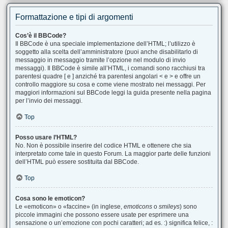
Formattazione e tipi di argomenti
Cos’è il BBCode?
Il BBCode è una speciale implementazione dell’HTML; l’utilizzo è
soggetto alla scelta dell’amministratore (puoi anche disabilitarlo di
messaggio in messaggio tramite l’opzione nel modulo di invio
messaggi). Il BBCode è simile all’HTML, i comandi sono racchiusi tra
parentesi quadre [ e ] anziché tra parentesi angolari < e > e offre un
controllo maggiore su cosa e come viene mostrato nei messaggi. Per
maggiori informazioni sul BBCode leggi la guida presente nella pagina
per l’invio dei messaggi.
Top
Posso usare l’HTML?
No. Non è possibile inserire del codice HTML e ottenere che sia
interpretato come tale in questo Forum. La maggior parte delle funzioni
dell’HTML può essere sostituita dal BBCode.
Top
Cosa sono le emoticon?
Le «emoticon» o «faccine» (in inglese,
emoticons
o
smileys
) sono
piccole immagini che possono essere usate per esprimere una
sensazione o un’emozione con pochi caratteri; ad es. :) significa felice, :