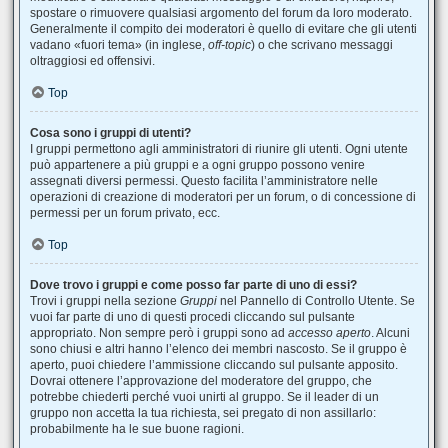
spostare o rimuovere qualsiasi argomento del forum da loro moderato.
Generalmente il compito dei moderatori è quello di evitare che gli utenti
vadano «fuori tema» (in inglese,
off-topic
) o che scrivano messaggi
oltraggiosi ed offensivi.
Top
Cosa sono i gruppi di utenti?
I gruppi permettono agli amministratori di riunire gli utenti. Ogni utente
può appartenere a più gruppi e a ogni gruppo possono venire
assegnati diversi permessi. Questo facilita l’amministratore nelle
operazioni di creazione di moderatori per un forum, o di concessione di
permessi per un forum privato, ecc.
Top
Dove trovo i gruppi e come posso far parte di uno di essi?
Trovi i gruppi nella sezione
Gruppi
nel Pannello di Controllo Utente. Se
vuoi far parte di uno di questi procedi cliccando sul pulsante
appropriato. Non sempre però i gruppi sono ad
accesso aperto
. Alcuni
sono chiusi e altri hanno l’elenco dei membri nascosto. Se il gruppo è
aperto, puoi chiedere l’ammissione cliccando sul pulsante apposito.
Dovrai ottenere l’approvazione del moderatore del gruppo, che
potrebbe chiederti perché vuoi unirti al gruppo. Se il leader di un
gruppo non accetta la tua richiesta, sei pregato di non assillarlo:
probabilmente ha le sue buone ragioni.