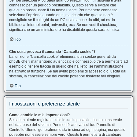
Se non selezioni
Ricordami
quando effettui il login, il sistema ti terrà
connesso per un periodo prestabilito. Questo serve a evitare che
qualcuno possa usare il tuo nome utente. Per rimanere connesso,
seleziona l’opzione quando entri, ma ricorda che questo non è
consigliato se ti colleghi da un PC usato anche da altri, ad es. in
biblioteca, Internet point, università, ecc. Se non vedi il checkbox,
significa che un amministratore ha disabilitato questa caratteristica.
Top
Che cosa provoca il comando “Cancella cookie”?
La funzione “Cancella cookie” eliminerà tutti i cookie generati da
phpBB che ti mantengono autenticato e connesso, oltre a permetterti ad
esempio di tenere traccia di quello che hai letto, se l’amministrazione
ha attivato la funzione. Se hai avuto problemi di accesso o di uscita dal
sistema, la cancellazione dei cookie potrebbe risolvere tali disguidi.
Top
Impostazioni e preferenze utente
Come cambio le mie impostazioni?
Se sei un utente registrato, tutte le tue impostazioni sono conservate
nel database del sistema. Per modificarle vai sul tuo Pannello di
Controllo Utente; generalmente sta in cima ad ogni pagina, ma questo
potrebbe non essere sempre vero. Questo ti permetterà di cambiare