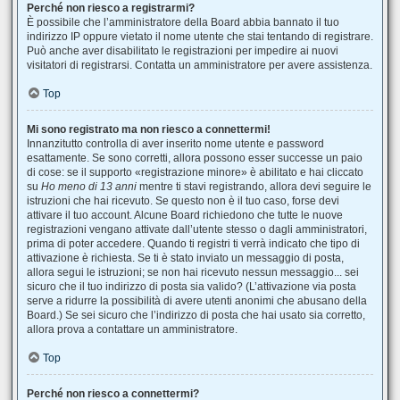
Perché non riesco a registrarmi?
È possibile che l’amministratore della Board abbia bannato il tuo
indirizzo IP oppure vietato il nome utente che stai tentando di registrare.
Può anche aver disabilitato le registrazioni per impedire ai nuovi
visitatori di registrarsi. Contatta un amministratore per avere assistenza.
Top
Mi sono registrato ma non riesco a connettermi!
Innanzitutto controlla di aver inserito nome utente e password
esattamente. Se sono corretti, allora possono esser successe un paio
di cose: se il supporto «registrazione minore» è abilitato e hai cliccato
su
Ho meno di 13 anni
mentre ti stavi registrando, allora devi seguire le
istruzioni che hai ricevuto. Se questo non è il tuo caso, forse devi
attivare il tuo account. Alcune Board richiedono che tutte le nuove
registrazioni vengano attivate dall’utente stesso o dagli amministratori,
prima di poter accedere. Quando ti registri ti verrà indicato che tipo di
attivazione è richiesta. Se ti è stato inviato un messaggio di posta,
allora segui le istruzioni; se non hai ricevuto nessun messaggio... sei
sicuro che il tuo indirizzo di posta sia valido? (L’attivazione via posta
serve a ridurre la possibilità di avere utenti anonimi che abusano della
Board.) Se sei sicuro che l’indirizzo di posta che hai usato sia corretto,
allora prova a contattare un amministratore.
Top
Perché non riesco a connettermi?