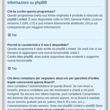
Informazioni su phpBB
Chi ha scritto questo programma?
Questo programma (nella sua forma originale) è prodotto e rilasciato da
phpBB Limited
. È reso disponibile sotto la GNU General Public Licence
versione 2 (GPL-2.0) e può essere liberamente distribuito; clicca sul
collegamento per maggiori informazioni.
Top
Perché la caratteristica X non è disponibile?
Questo programma è stato scritto da phpBB Limited. Se credi che ci sia
bisogno di aggiungere una nuova funzionalità, visita il
Centro Idee phpBB
, dove potrai supportare idee esistenti o suggerire
nuove funzionalità.
Top
Chi devo contattare per segnalare abusi e/o per questioni d’ordine
legale concernenti questa Board?
Devi contattare l’amministratore di questa Board. Se non riesci a
trovarlo, prova a contattare uno dei moderatori e chiedi a chi puoi
rivolgerti. Se ancora non ottieni risposta, puoi contattare il proprietario
del dominio (fai una ricerca con
whois
) oppure, se la Board è ospitata
da un servizio gratuito (ad es. yahoo, free.fr, f2s.com, ecc.),
l’amministratore di tale servizio. Nota che phpBB Limited e phpBB Store
non hanno
assolutamente alcun controllo
e non possono essere