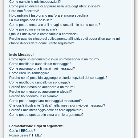
Come cambio le mie impostazioni?
Come posso evitare di apparire nella lista degli utenti in linea?
L’ora non è corretta!
Ho cambiato il fuso orario ma l’ora è ancora sbagliata
La mia lingua non è nella lista!
Come posso mostrare un’immagine sotto il mio nome utente?
Come posso inserire un avatar?
Qual è il mio livello e come faccio a cambiarlo?
Perché quando clicco sul collegamento all’indirizzo di posta di un utente mi
chiede di accedere come utente registrato?
Invio Messaggi
Come apro un argomento o invio un messaggio in un forum?
Come modifico o cancello un messaggio?
Come aggiungo una firma ai miei messaggi?
Come creo un sondaggio?
Perché non è possibile aggiungere ulteriori opzioni del sondaggio?
Come modifico o cancello un sondaggio?
Perché non riesco ad accedere a un forum?
Perché non riesco ad aggiungere allegati?
Perché ho ricevuto un richiamo?
Come posso segnalare messaggi ai moderatori?
Che cos’è il pulsante “Salva” nella finestra di invio dei messaggi?
Perché il mio messaggio deve essere approvato?
Come posso spostare in cima un mio argomento?
Formattazione e tipi di argomenti
Cos’è il BBCode?
Posso usare l’HTML?