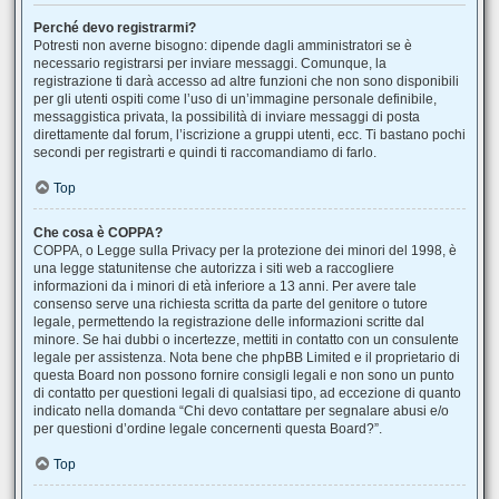
Perché devo registrarmi?
Potresti non averne bisogno: dipende dagli amministratori se è
necessario registrarsi per inviare messaggi. Comunque, la
registrazione ti darà accesso ad altre funzioni che non sono disponibili
per gli utenti ospiti come l’uso di un’immagine personale definibile,
messaggistica privata, la possibilità di inviare messaggi di posta
direttamente dal forum, l’iscrizione a gruppi utenti, ecc. Ti bastano pochi
secondi per registrarti e quindi ti raccomandiamo di farlo.
Top
Che cosa è COPPA?
COPPA, o Legge sulla Privacy per la protezione dei minori del 1998, è
una legge statunitense che autorizza i siti web a raccogliere
informazioni da i minori di età inferiore a 13 anni. Per avere tale
consenso serve una richiesta scritta da parte del genitore o tutore
legale, permettendo la registrazione delle informazioni scritte dal
minore. Se hai dubbi o incertezze, mettiti in contatto con un consulente
legale per assistenza. Nota bene che phpBB Limited e il proprietario di
questa Board non possono fornire consigli legali e non sono un punto
di contatto per questioni legali di qualsiasi tipo, ad eccezione di quanto
indicato nella domanda “Chi devo contattare per segnalare abusi e/o
per questioni d’ordine legale concernenti questa Board?”.
Top