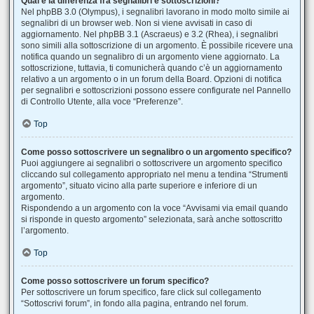
Qual è la differenza fra segnalibri e sottoscrizioni?
Nel phpBB 3.0 (Olympus), i segnalibri lavorano in modo molto simile ai
segnalibri di un browser web. Non si viene avvisati in caso di
aggiornamento. Nel phpBB 3.1 (Ascraeus) e 3.2 (Rhea), i segnalibri
sono simili alla sottoscrizione di un argomento. È possibile ricevere una
notifica quando un segnalibro di un argomento viene aggiornato. La
sottoscrizione, tuttavia, ti comunicherà quando c’è un aggiornamento
relativo a un argomento o in un forum della Board. Opzioni di notifica
per segnalibri e sottoscrizioni possono essere configurate nel Pannello
di Controllo Utente, alla voce “Preferenze”.
Top
Come posso sottoscrivere un segnalibro o un argomento specifico?
Puoi aggiungere ai segnalibri o sottoscrivere un argomento specifico
cliccando sul collegamento appropriato nel menu a tendina “Strumenti
argomento”, situato vicino alla parte superiore e inferiore di un
argomento.
Rispondendo a un argomento con la voce “Avvisami via email quando
si risponde in questo argomento” selezionata, sarà anche sottoscritto
l’argomento.
Top
Come posso sottoscrivere un forum specifico?
Per sottoscrivere un forum specifico, fare click sul collegamento
“Sottoscrivi forum”, in fondo alla pagina, entrando nel forum.