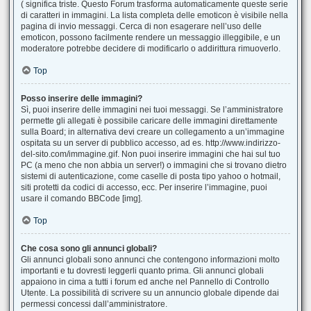
( significa triste. Questo Forum trasforma automaticamente queste serie
di caratteri in immagini. La lista completa delle emoticon è visibile nella
pagina di invio messaggi. Cerca di non esagerare nell’uso delle
emoticon, possono facilmente rendere un messaggio illeggibile, e un
moderatore potrebbe decidere di modificarlo o addirittura rimuoverlo.
Top
Posso inserire delle immagini?
Sì, puoi inserire delle immagini nei tuoi messaggi. Se l’amministratore
permette gli allegati è possibile caricare delle immagini direttamente
sulla Board; in alternativa devi creare un collegamento a un’immagine
ospitata su un server di pubblico accesso, ad es. http://www.indirizzo-
del-sito.com/immagine.gif. Non puoi inserire immagini che hai sul tuo
PC (a meno che non abbia un server!) o immagini che si trovano dietro
sistemi di autenticazione, come caselle di posta tipo yahoo o hotmail,
siti protetti da codici di accesso, ecc. Per inserire l’immagine, puoi
usare il comando BBCode [img].
Top
Che cosa sono gli annunci globali?
Gli annunci globali sono annunci che contengono informazioni molto
importanti e tu dovresti leggerli quanto prima. Gli annunci globali
appaiono in cima a tutti i forum ed anche nel Pannello di Controllo
Utente. La possibilità di scrivere su un annuncio globale dipende dai
permessi concessi dall’amministratore.