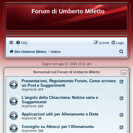
Forum di Umberto Miletto
FAQ
Iscriviti
Login
C
Sito Umberto Miletto
Indice
e
Oggi è ven ago 07, 2026 10:11 am
r
Benvenuti sul Forum di Umberto Miletto
c
a
Presentazioni, Regolamento Forum, Come scrivere
F
e
un Post e Suggerimenti
e
Argomenti:
473
d
-
L'angolo della Chiacchera: Notizie varie e
F
P
e
Suggerimenti
r
e
Argomenti:
e
222
d
s
-
e
Applicazioni utili per Allenamento e Dieta
F
L
n
e
Argomenti:
38
'
t
e
a
a
d
Consiglio su Attrezzi per l'Allenamento
n
F
z
-
g
e
Argomenti:
136
i
A