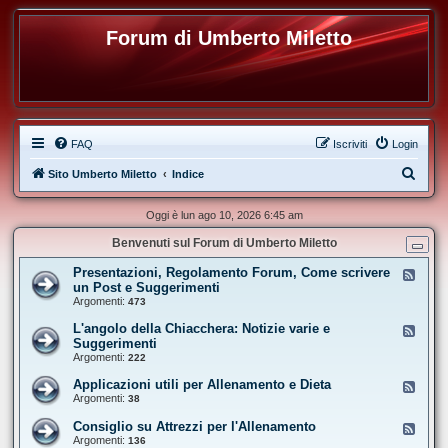
Forum di Umberto Miletto
FAQ
Iscriviti
Login
C
Sito Umberto Miletto
Indice
e
Oggi è lun ago 10, 2026 6:45 am
r
Benvenuti sul Forum di Umberto Miletto
c
a
Presentazioni, Regolamento Forum, Come scrivere
F
e
un Post e Suggerimenti
e
Argomenti:
473
d
-
L'angolo della Chiacchera: Notizie varie e
F
P
e
Suggerimenti
r
e
Argomenti:
e
222
d
s
-
e
Applicazioni utili per Allenamento e Dieta
F
L
n
e
Argomenti:
38
'
t
e
a
a
d
Consiglio su Attrezzi per l'Allenamento
n
F
z
-
g
e
Argomenti:
136
i
A