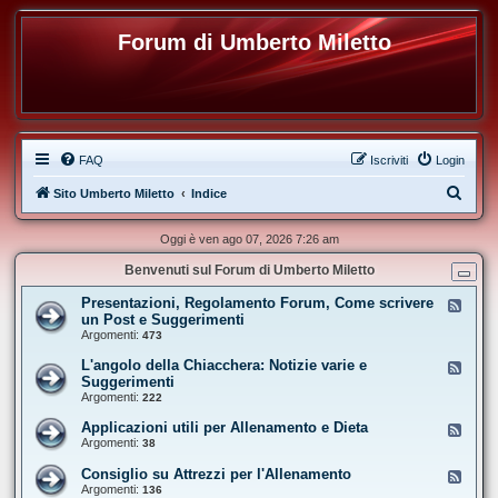
Forum di Umberto Miletto
FAQ
Iscriviti
Login
C
Sito Umberto Miletto
Indice
e
Oggi è ven ago 07, 2026 7:26 am
r
Benvenuti sul Forum di Umberto Miletto
c
a
Presentazioni, Regolamento Forum, Come scrivere
F
e
un Post e Suggerimenti
e
Argomenti:
473
d
-
L'angolo della Chiacchera: Notizie varie e
F
P
e
Suggerimenti
r
e
Argomenti:
e
222
d
s
-
e
Applicazioni utili per Allenamento e Dieta
F
L
n
e
Argomenti:
38
'
t
e
a
a
d
Consiglio su Attrezzi per l'Allenamento
n
F
z
-
g
e
Argomenti:
136
i
A