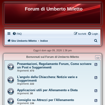
Forum di Umberto Miletto
FAQ
Iscriviti
Login
C
Sito Umberto Miletto
Indice
e
Oggi è dom ago 09, 2026 1:36 pm
r
Benvenuti sul Forum di Umberto Miletto
c
a
Presentazioni, Regolamento Forum, Come scrivere
F
e
un Post e Suggerimenti
e
Argomenti:
473
d
-
L'angolo della Chiacchera: Notizie varie e
F
P
e
Suggerimenti
r
e
Argomenti:
e
222
d
s
-
e
Applicazioni utili per Allenamento e Dieta
F
L
n
e
Argomenti:
38
'
t
e
a
a
d
Consiglio su Attrezzi per l'Allenamento
n
F
z
-
g
e
Argomenti:
136
i
A