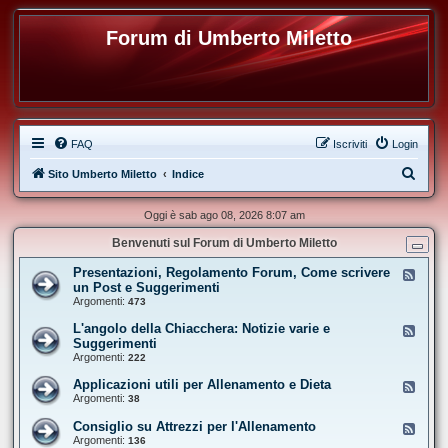
Forum di Umberto Miletto
FAQ
Iscriviti
Login
C
Sito Umberto Miletto
Indice
e
Oggi è sab ago 08, 2026 8:07 am
r
Benvenuti sul Forum di Umberto Miletto
c
a
Presentazioni, Regolamento Forum, Come scrivere
F
e
un Post e Suggerimenti
e
Argomenti:
473
d
-
L'angolo della Chiacchera: Notizie varie e
F
P
e
Suggerimenti
r
e
Argomenti:
e
222
d
s
-
e
Applicazioni utili per Allenamento e Dieta
F
L
n
e
Argomenti:
38
'
t
e
a
a
d
Consiglio su Attrezzi per l'Allenamento
n
F
z
-
g
e
Argomenti:
136
i
A