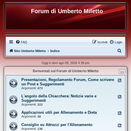
Forum di Umberto Miletto
FAQ
Iscriviti
Login
C
Sito Umberto Miletto
Indice
e
Oggi è dom ago 09, 2026 4:39 pm
r
Benvenuti sul Forum di Umberto Miletto
c
a
Presentazioni, Regolamento Forum, Come scrivere
F
e
un Post e Suggerimenti
e
Argomenti:
473
d
-
L'angolo della Chiacchera: Notizie varie e
F
P
e
Suggerimenti
r
e
Argomenti:
e
222
d
s
-
e
Applicazioni utili per Allenamento e Dieta
F
L
n
e
Argomenti:
38
'
t
e
a
a
d
Consiglio su Attrezzi per l'Allenamento
n
F
z
-
g
e
Argomenti:
136
i
A