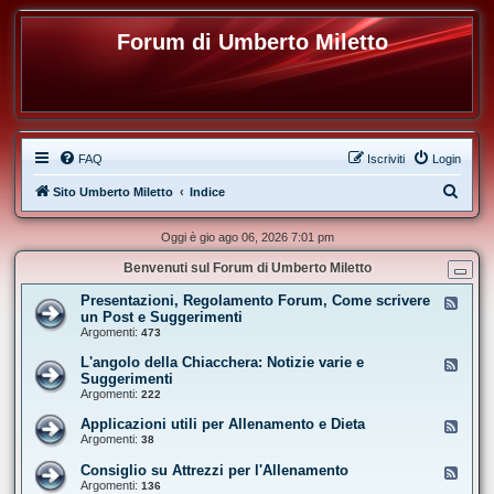
Forum di Umberto Miletto
FAQ
Iscriviti
Login
C
Sito Umberto Miletto
Indice
e
Oggi è gio ago 06, 2026 7:01 pm
r
Benvenuti sul Forum di Umberto Miletto
c
a
Presentazioni, Regolamento Forum, Come scrivere
F
e
un Post e Suggerimenti
e
Argomenti:
473
d
-
L'angolo della Chiacchera: Notizie varie e
F
P
e
Suggerimenti
r
e
Argomenti:
e
222
d
s
-
e
Applicazioni utili per Allenamento e Dieta
F
L
n
e
Argomenti:
38
'
t
e
a
a
d
Consiglio su Attrezzi per l'Allenamento
n
F
z
-
g
e
Argomenti:
136
i
A