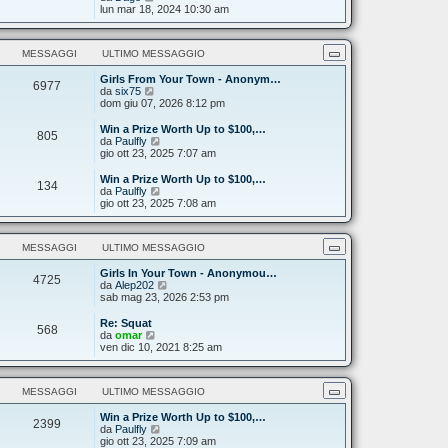
s
o
l
e
lun mar 18, 2024 10:30 am
a
m
t
d
g
e
i
i
g
s
m
u
i
s
MESSAGGI
ULTIMO MESSAGGIO
o
l
o
a
m
t
g
e
Girls From Your Town - Anonym…
i
6977
g
V
s
da
six75
m
i
e
s
dom giu 07, 2026 8:12 pm
o
o
d
a
m
i
g
e
Win a Prize Worth Up to $100,…
805
u
g
s
V
da
Paulfly
l
i
s
e
gio ott 23, 2025 7:07 am
t
o
a
d
i
g
i
Win a Prize Worth Up to $100,…
134
m
g
u
V
da
Paulfly
o
i
l
e
gio ott 23, 2025 7:08 am
m
o
t
d
e
i
i
s
m
u
s
MESSAGGI
ULTIMO MESSAGGIO
o
l
a
m
t
g
e
Girls In Your Town - Anonymou…
i
4725
g
s
V
da
Alep202
m
i
s
e
sab mag 23, 2026 2:53 pm
o
o
a
d
m
g
i
e
Re: Squat
568
g
u
V
s
da
omar
i
l
e
s
ven dic 10, 2021 8:25 am
o
t
d
a
i
i
g
m
u
g
MESSAGGI
ULTIMO MESSAGGIO
o
l
i
m
t
o
e
Win a Prize Worth Up to $100,…
i
2399
V
s
da
Paulfly
m
e
s
gio ott 23, 2025 7:09 am
o