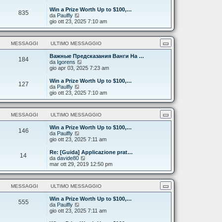
d
a
m
i
g
e
Win a Prize Worth Up to $100,…
835
u
g
s
V
da
Paulfly
l
i
s
e
gio ott 23, 2025 7:10 am
t
o
a
d
i
g
i
m
g
u
MESSAGGI
ULTIMO MESSAGGIO
o
i
l
m
o
t
e
Важные Предсказания Ванги На …
i
184
s
V
da
Igorens
m
s
e
gio apr 03, 2025 7:23 am
o
a
d
m
g
i
e
Win a Prize Worth Up to $100,…
127
g
u
s
V
da
Paulfly
i
l
s
e
gio ott 23, 2025 7:10 am
o
t
a
d
i
g
i
m
g
u
MESSAGGI
ULTIMO MESSAGGIO
o
i
l
m
o
t
e
Win a Prize Worth Up to $100,…
i
146
V
s
da
Paulfly
m
e
s
gio ott 23, 2025 7:11 am
o
d
a
m
i
g
e
Re: [Guida] Applicazione prat…
14
u
g
s
V
da
davide80
l
i
s
e
mar ott 29, 2019 12:50 pm
t
o
a
d
i
g
i
m
g
u
MESSAGGI
ULTIMO MESSAGGIO
o
i
l
m
o
t
e
Win a Prize Worth Up to $100,…
i
555
s
V
da
Paulfly
m
s
e
gio ott 23, 2025 7:11 am
o
a
d
m
g
i