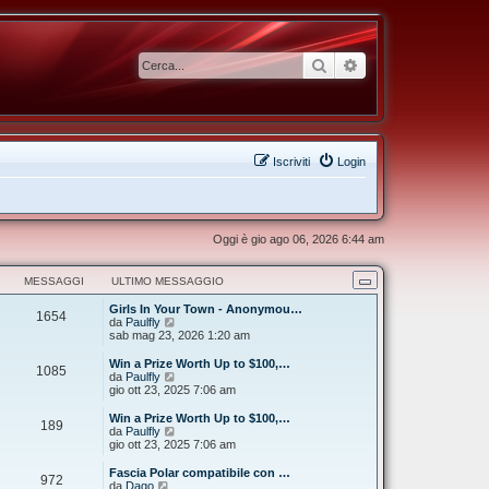
Cerca
Ricerca avanzata
Iscriviti
Login
Oggi è gio ago 06, 2026 6:44 am
MESSAGGI
ULTIMO MESSAGGIO
Girls In Your Town - Anonymou…
1654
V
da
Paulfly
e
sab mag 23, 2026 1:20 am
d
i
Win a Prize Worth Up to $100,…
1085
u
V
da
Paulfly
l
e
gio ott 23, 2025 7:06 am
t
d
i
i
Win a Prize Worth Up to $100,…
189
m
u
V
da
Paulfly
o
l
e
gio ott 23, 2025 7:06 am
m
t
d
e
i
i
Fascia Polar compatibile con …
s
972
m
u
V
da
Dago