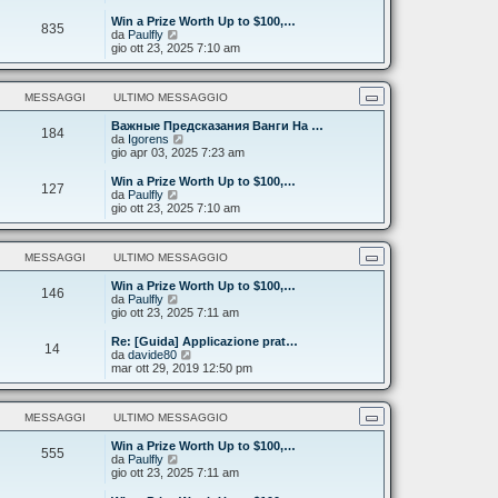
d
a
m
i
g
e
Win a Prize Worth Up to $100,…
835
u
g
s
V
da
Paulfly
l
i
s
e
gio ott 23, 2025 7:10 am
t
o
a
d
i
g
i
m
g
u
MESSAGGI
ULTIMO MESSAGGIO
o
i
l
m
o
t
e
Важные Предсказания Ванги На …
i
184
s
V
da
Igorens
m
s
e
gio apr 03, 2025 7:23 am
o
a
d
m
g
i
e
Win a Prize Worth Up to $100,…
127
g
u
s
V
da
Paulfly
i
l
s
e
gio ott 23, 2025 7:10 am
o
t
a
d
i
g
i
m
g
u
MESSAGGI
ULTIMO MESSAGGIO
o
i
l
m
o
t
e
Win a Prize Worth Up to $100,…
i
146
V
s
da
Paulfly
m
e
s
gio ott 23, 2025 7:11 am
o
d
a
m
i
g
e
Re: [Guida] Applicazione prat…
14
u
g
s
V
da
davide80
l
i
s
e
mar ott 29, 2019 12:50 pm
t
o
a
d
i
g
i
m
g
u
MESSAGGI
ULTIMO MESSAGGIO
o
i
l
m
o
t
e
Win a Prize Worth Up to $100,…
i
555
s
V
da
Paulfly
m
s
e
gio ott 23, 2025 7:11 am
o
a
d
m
g
i