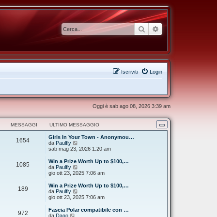
Cerca
Ricerca avanzata
Iscriviti
Login
Oggi è sab ago 08, 2026 3:39 am
MESSAGGI
ULTIMO MESSAGGIO
Girls In Your Town - Anonymou…
1654
V
da
Paulfly
e
sab mag 23, 2026 1:20 am
d
i
Win a Prize Worth Up to $100,…
1085
u
V
da
Paulfly
l
e
gio ott 23, 2025 7:06 am
t
d
i
i
Win a Prize Worth Up to $100,…
189
m
u
V
da
Paulfly
o
l
e
gio ott 23, 2025 7:06 am
m
t
d
e
i
i
Fascia Polar compatibile con …
s
972
m
u
V
da
Dago