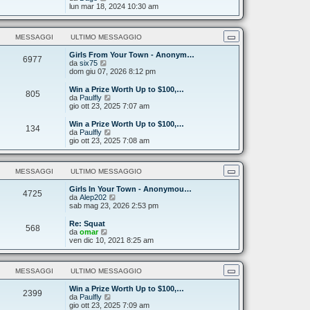
s
o
l
e
lun mar 18, 2024 10:30 am
a
m
t
d
g
e
i
i
g
s
m
u
i
s
MESSAGGI
ULTIMO MESSAGGIO
o
l
o
a
m
t
g
e
Girls From Your Town - Anonym…
i
6977
g
V
s
da
six75
m
i
e
s
dom giu 07, 2026 8:12 pm
o
o
d
a
m
i
g
e
Win a Prize Worth Up to $100,…
805
u
g
s
V
da
Paulfly
l
i
s
e
gio ott 23, 2025 7:07 am
t
o
a
d
i
g
i
Win a Prize Worth Up to $100,…
134
m
g
u
V
da
Paulfly
o
i
l
e
gio ott 23, 2025 7:08 am
m
o
t
d
e
i
i
s
m
u
s
MESSAGGI
ULTIMO MESSAGGIO
o
l
a
m
t
g
e
Girls In Your Town - Anonymou…
i
4725
g
s
V
da
Alep202
m
i
s
e
sab mag 23, 2026 2:53 pm
o
o
a
d
m
g
i
e
Re: Squat
568
g
u
V
s
da
omar
i
l
e
s
ven dic 10, 2021 8:25 am
o
t
d
a
i
i
g
m
u
g
MESSAGGI
ULTIMO MESSAGGIO
o
l
i
m
t
o
e
Win a Prize Worth Up to $100,…
i
2399
V
s
da
Paulfly
m
e
s
gio ott 23, 2025 7:09 am
o