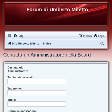
Forum di Umberto Miletto
FAQ
Iscriviti
Login
C
Sito Umberto Miletto
Indice
e
Contatta un Amministratore della Board
r
c
a
Destinatario:
Amministratore
Tuo indirizzo email:
Tuo nome:
Titolo:
Corpo del messaggio: