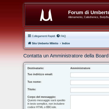
Forum di Umberto
Allenamento, Calisthenics, BodyBuil
Collegamenti Rapidi
FAQ
Sito Umberto Miletto
Indice
Contatta un Amministratore della Board
Destinatario:
Amministratore
Tuo indirizzo email:
Tuo nome:
Titolo:
Corpo del messaggio:
Questo messaggio sarà spedito
in testo semplice, non includere
codice HTML o BBCode.