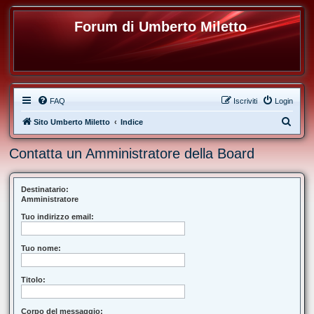
Forum di Umberto Miletto
FAQ
Iscriviti
Login
C
Sito Umberto Miletto
Indice
e
Contatta un Amministratore della Board
r
c
a
Destinatario:
Amministratore
Tuo indirizzo email:
Tuo nome:
Titolo:
Corpo del messaggio: