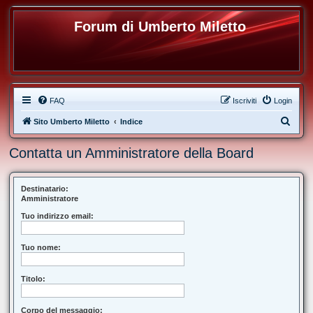
Forum di Umberto Miletto
FAQ
Iscriviti
Login
C
Sito Umberto Miletto
Indice
e
Contatta un Amministratore della Board
r
c
a
Destinatario:
Amministratore
Tuo indirizzo email:
Tuo nome:
Titolo:
Corpo del messaggio: