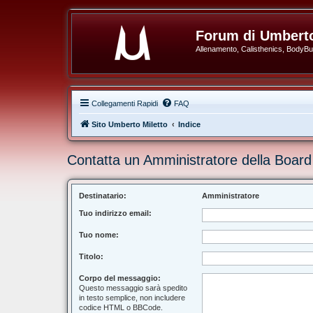
Forum di Umberto
Allenamento, Calisthenics, BodyBuil
Collegamenti Rapidi
FAQ
Sito Umberto Miletto
Indice
Contatta un Amministratore della Board
Destinatario:
Amministratore
Tuo indirizzo email:
Tuo nome:
Titolo:
Corpo del messaggio:
Questo messaggio sarà spedito
in testo semplice, non includere
codice HTML o BBCode.