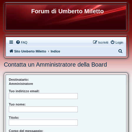
Forum di Umberto Miletto
FAQ
Iscriviti
Login
C
Sito Umberto Miletto
Indice
e
Contatta un Amministratore della Board
r
c
a
Destinatario:
Amministratore
Tuo indirizzo email:
Tuo nome:
Titolo:
Corpo del messaggio: