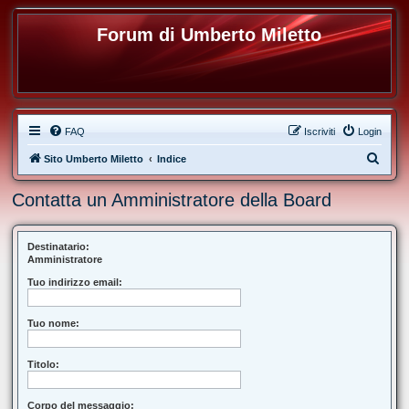
Forum di Umberto Miletto
FAQ
Iscriviti
Login
C
Sito Umberto Miletto
Indice
e
Contatta un Amministratore della Board
r
c
a
Destinatario:
Amministratore
Tuo indirizzo email:
Tuo nome:
Titolo:
Corpo del messaggio: