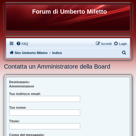
Forum di Umberto Miletto
FAQ
Iscriviti
Login
C
Sito Umberto Miletto
Indice
e
Contatta un Amministratore della Board
r
c
a
Destinatario:
Amministratore
Tuo indirizzo email:
Tuo nome:
Titolo:
Corpo del messaggio: