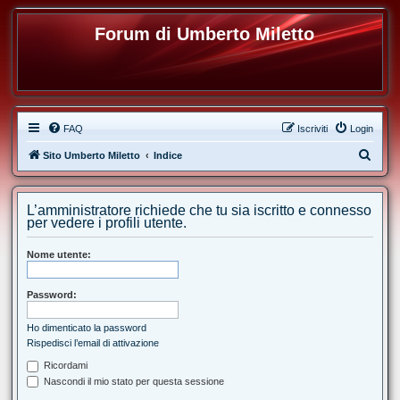
Forum di Umberto Miletto
FAQ
Iscriviti
Login
C
Sito Umberto Miletto
Indice
e
r
L’amministratore richiede che tu sia iscritto e connesso
c
per vedere i profili utente.
a
Nome utente:
Password:
Ho dimenticato la password
Rispedisci l’email di attivazione
Ricordami
Nascondi il mio stato per questa sessione