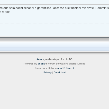
richiede solo pochi secondi e garantisce l’accesso alle funzioni avanzate. L’amminis
ie regole.
Aero
style developed for phpBB
Powered by
phpBB
® Forum Software © phpBB Limited
Traduzione Italiana
phpBB-Store.it
Privacy
|
Condizioni