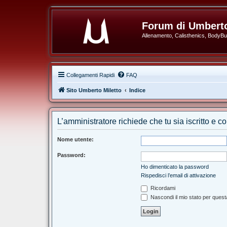
Forum di Umberto
Allenamento, Calisthenics, BodyBuil
Collegamenti Rapidi
FAQ
Sito Umberto Miletto
Indice
L’amministratore richiede che tu sia iscritto e co
Nome utente:
Password:
Ho dimenticato la password
Rispedisci l’email di attivazione
Ricordami
Nascondi il mio stato per ques