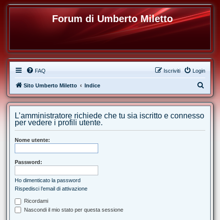
Forum di Umberto Miletto
FAQ
Iscriviti
Login
C
Sito Umberto Miletto
Indice
e
r
L’amministratore richiede che tu sia iscritto e connesso
c
per vedere i profili utente.
a
Nome utente:
Password:
Ho dimenticato la password
Rispedisci l’email di attivazione
Ricordami
Nascondi il mio stato per questa sessione