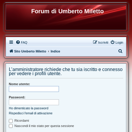
Forum di Umberto Miletto
FAQ
Iscriviti
Login
C
Sito Umberto Miletto
Indice
e
r
L’amministratore richiede che tu sia iscritto e connesso
c
per vedere i profili utente.
a
Nome utente:
Password:
Ho dimenticato la password
Rispedisci l’email di attivazione
Ricordami
Nascondi il mio stato per questa sessione