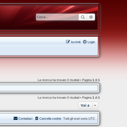
Cerca
Ricerca avanzata
Iscriviti
Login
La ricerca ha trovato 0 risultati • Pagina
1
di
1
La ricerca ha trovato 0 risultati • Pagina
1
di
1
Vai a
Contattaci
Cancella cookie
Tutti gli orari sono
UTC