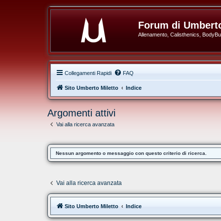
Forum di Umberto
Allenamento, Calisthenics, BodyBuil
Collegamenti Rapidi
FAQ
Sito Umberto Miletto
Indice
Argomenti attivi
Vai alla ricerca avanzata
Nessun argomento o messaggio con questo criterio di ricerca.
Vai alla ricerca avanzata
Sito Umberto Miletto
Indice