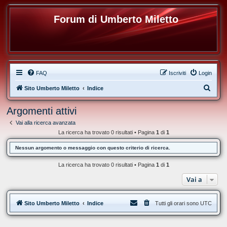
Forum di Umberto Miletto
FAQ
Iscriviti
Login
C
Sito Umberto Miletto
Indice
e
Argomenti attivi
r
Vai alla ricerca avanzata
c
La ricerca ha trovato 0 risultati • Pagina
1
di
1
a
Nessun argomento o messaggio con questo criterio di ricerca.
La ricerca ha trovato 0 risultati • Pagina
1
di
1
Vai a
Sito Umberto Miletto
Indice
Tutti gli orari sono
UTC