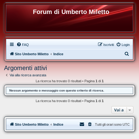
Forum di Umberto Miletto
FAQ
Iscriviti
Login
C
Sito Umberto Miletto
Indice
e
Argomenti attivi
r
Vai alla ricerca avanzata
c
La ricerca ha trovato 0 risultati • Pagina
1
di
1
a
Nessun argomento o messaggio con questo criterio di ricerca.
La ricerca ha trovato 0 risultati • Pagina
1
di
1
Vai a
Sito Umberto Miletto
Indice
Tutti gli orari sono
UTC