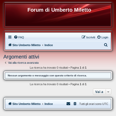
Forum di Umberto Miletto
FAQ
Iscriviti
Login
C
Sito Umberto Miletto
Indice
e
Argomenti attivi
r
Vai alla ricerca avanzata
c
La ricerca ha trovato 0 risultati • Pagina
1
di
1
a
Nessun argomento o messaggio con questo criterio di ricerca.
La ricerca ha trovato 0 risultati • Pagina
1
di
1
Vai a
Sito Umberto Miletto
Indice
Tutti gli orari sono
UTC