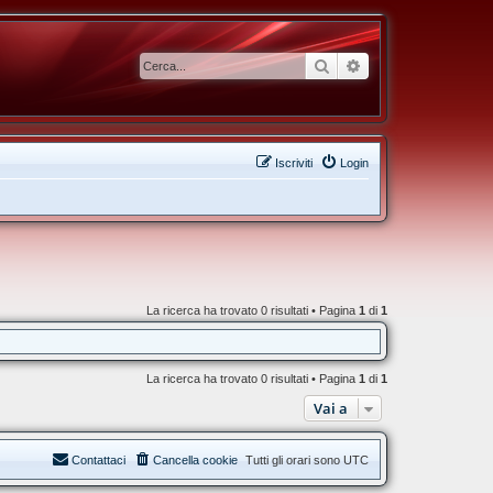
Cerca
Ricerca avanzata
Iscriviti
Login
La ricerca ha trovato 0 risultati • Pagina
1
di
1
La ricerca ha trovato 0 risultati • Pagina
1
di
1
Vai a
Contattaci
Cancella cookie
Tutti gli orari sono
UTC