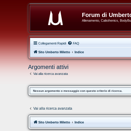
Forum di Umberto
Allenamento, Calisthenics, BodyBuil
Collegamenti Rapidi
FAQ
Sito Umberto Miletto
Indice
Argomenti attivi
Vai alla ricerca avanzata
Nessun argomento o messaggio con questo criterio di ricerca.
Vai alla ricerca avanzata
Sito Umberto Miletto
Indice