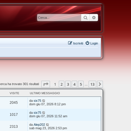
Cerca
Ricerca avanzata
Iscriviti
Login
Pagina
1
di
13
1
2
3
4
5
13
Prossimo
cerca ha trovato 301 risultati
…
VISITE
ULTIMO MESSAGGIO
da
six75
2045
dom giu 07, 2026 8:12 pm
da
six75
1017
dom giu 07, 2026 11:52 am
da
Alep202
2313
sab mag 23, 2026 2:53 pm