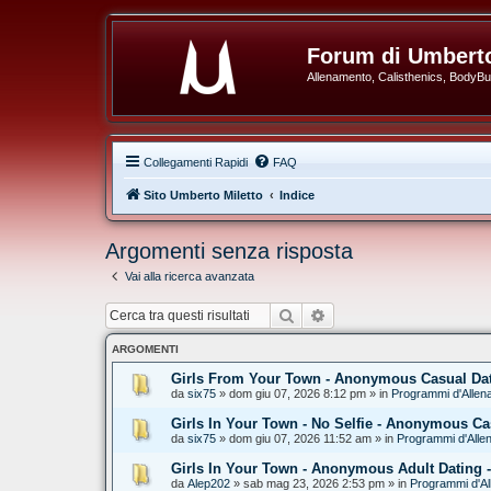
Forum di Umberto
Allenamento, Calisthenics, BodyBuil
Collegamenti Rapidi
FAQ
Sito Umberto Miletto
Indice
Argomenti senza risposta
Vai alla ricerca avanzata
Cerca
Ricerca avanzata
ARGOMENTI
Girls From Your Town - Anonymous Casual Dati
da
six75
» dom giu 07, 2026 8:12 pm » in
Programmi d'Allen
Girls In Your Town - No Selfie - Anonymous Ca
da
six75
» dom giu 07, 2026 11:52 am » in
Programmi d'Alle
Girls In Your Town - Anonymous Adult Dating -
da
Alep202
» sab mag 23, 2026 2:53 pm » in
Programmi d'Al