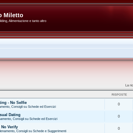
 Miletto
ding, Alimentazione e tanto altro
La ri
RISPOSTE
ng - No Selfie
0
amento, Consigli su Schede ed Esercizi
sual Dating
0
namento, Consigli su Schede ed Esercizi
 No Verify
0
lenamento, Consigli su Schede e Suggerimenti