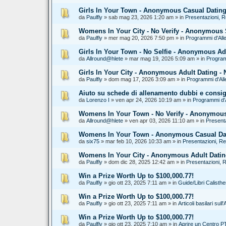
Girls In Your Town - Anonymous Casual Dating 
da
Paulfly
» sab mag 23, 2026 1:20 am » in
Presentazioni, 
Womens In Your City - No Verify - Anonymous 
da
Paulfly
» mer mag 20, 2026 7:50 pm » in
Programmi d'All
Girls In Your Town - No Selfie - Anonymous Ad
da
Allround@hlete
» mar mag 19, 2026 5:09 am » in
Program
Girls In Your City - Anonymous Adult Dating - 
da
Paulfly
» dom mag 17, 2026 3:09 am » in
Programmi d'All
Aiuto su schede di allenamento dubbi e consig
da
Lorenzo I
» ven apr 24, 2026 10:19 am » in
Programmi d'
Womens In Your Town - No Verify - Anonymous
da
Allround@hlete
» ven apr 03, 2026 11:10 am » in
Present
Womens In Your Town - Anonymous Casual Dati
da
six75
» mar feb 10, 2026 10:33 am » in
Presentazioni, R
Womens In Your City - Anonymous Adult Dating
da
Paulfly
» dom dic 28, 2025 12:42 am » in
Presentazioni, 
Win a Prize Worth Up to $100,000.77!
da
Paulfly
» gio ott 23, 2025 7:11 am » in
Guide/Libri Calisth
Win a Prize Worth Up to $100,000.77!
da
Paulfly
» gio ott 23, 2025 7:11 am » in
Articoli basilari sul
Win a Prize Worth Up to $100,000.77!
da
Paulfly
» gio ott 23, 2025 7:10 am » in
Aprire un Centro PT,