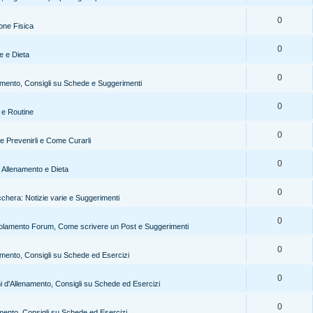
0
one Fisica
0
e e Dieta
0
mento, Consigli su Schede e Suggerimenti
0
i e Routine
0
e Prevenirli e Come Curarli
0
er Allenamento e Dieta
0
cchera: Notizie varie e Suggerimenti
0
olamento Forum, Come scrivere un Post e Suggerimenti
0
mento, Consigli su Schede ed Esercizi
0
 d'Allenamento, Consigli su Schede ed Esercizi
0
ento, Consigli su Schede ed Esercizi