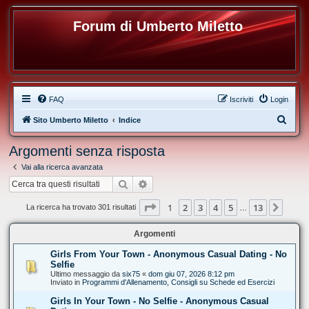
Forum di Umberto Miletto
FAQ
Iscriviti
Login
C
Sito Umberto Miletto
Indice
e
Argomenti senza risposta
r
Vai alla ricerca avanzata
c
Cerca
Ricerca avanzata
a
Pagina
1
di
13
1
2
3
4
5
13
Pros
La ricerca ha trovato 301 risultati
…
Argomenti
Girls From Your Town - Anonymous Casual Dating - No
Selfie
Ultimo messaggio da
six75
«
dom giu 07, 2026 8:12 pm
Inviato in
Programmi d'Allenamento, Consigli su Schede ed Esercizi
Girls In Your Town - No Selfie - Anonymous Casual