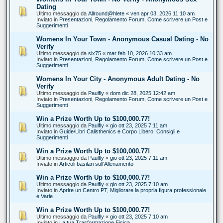
Dating
Ultimo messaggio da
Allround@hlete
«
ven apr 03, 2026 11:10 am
Inviato in
Presentazioni, Regolamento Forum, Come scrivere un Post e
Suggerimenti
Womens In Your Town - Anonymous Casual Dating - No
Verify
Ultimo messaggio da
six75
«
mar feb 10, 2026 10:33 am
Inviato in
Presentazioni, Regolamento Forum, Come scrivere un Post e
Suggerimenti
Womens In Your City - Anonymous Adult Dating - No
Verify
Ultimo messaggio da
Paulfly
«
dom dic 28, 2025 12:42 am
Inviato in
Presentazioni, Regolamento Forum, Come scrivere un Post e
Suggerimenti
Win a Prize Worth Up to $100,000.77!
Ultimo messaggio da
Paulfly
«
gio ott 23, 2025 7:11 am
Inviato in
Guide/Libri Calisthenics e Corpo Libero: Consigli e
Suggerimenti
Win a Prize Worth Up to $100,000.77!
Ultimo messaggio da
Paulfly
«
gio ott 23, 2025 7:11 am
Inviato in
Articoli basilari sull'Allenamento
Win a Prize Worth Up to $100,000.77!
Ultimo messaggio da
Paulfly
«
gio ott 23, 2025 7:10 am
Inviato in
Aprire un Centro PT, Migliorare la propria figura professionale
e Varie
Win a Prize Worth Up to $100,000.77!
Ultimo messaggio da
Paulfly
«
gio ott 23, 2025 7:10 am
Inviato in
La tua Trasformazione Fisica