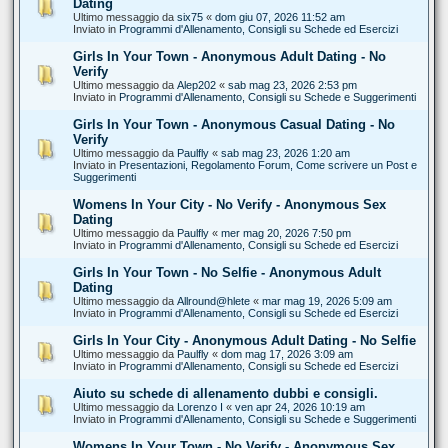
Dating
Ultimo messaggio da
six75
«
dom giu 07, 2026 11:52 am
Inviato in
Programmi d'Allenamento, Consigli su Schede ed Esercizi
Girls In Your Town - Anonymous Adult Dating - No
Verify
Ultimo messaggio da
Alep202
«
sab mag 23, 2026 2:53 pm
Inviato in
Programmi d'Allenamento, Consigli su Schede e Suggerimenti
Girls In Your Town - Anonymous Casual Dating - No
Verify
Ultimo messaggio da
Paulfly
«
sab mag 23, 2026 1:20 am
Inviato in
Presentazioni, Regolamento Forum, Come scrivere un Post e
Suggerimenti
Womens In Your City - No Verify - Anonymous Sex
Dating
Ultimo messaggio da
Paulfly
«
mer mag 20, 2026 7:50 pm
Inviato in
Programmi d'Allenamento, Consigli su Schede ed Esercizi
Girls In Your Town - No Selfie - Anonymous Adult
Dating
Ultimo messaggio da
Allround@hlete
«
mar mag 19, 2026 5:09 am
Inviato in
Programmi d'Allenamento, Consigli su Schede ed Esercizi
Girls In Your City - Anonymous Adult Dating - No Selfie
Ultimo messaggio da
Paulfly
«
dom mag 17, 2026 3:09 am
Inviato in
Programmi d'Allenamento, Consigli su Schede ed Esercizi
Aiuto su schede di allenamento dubbi e consigli.
Ultimo messaggio da
Lorenzo I
«
ven apr 24, 2026 10:19 am
Inviato in
Programmi d'Allenamento, Consigli su Schede e Suggerimenti
Womens In Your Town - No Verify - Anonymous Sex