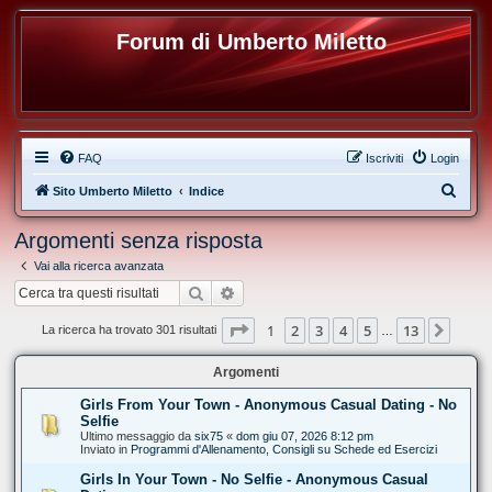
Forum di Umberto Miletto
FAQ
Iscriviti
Login
C
Sito Umberto Miletto
Indice
e
Argomenti senza risposta
r
Vai alla ricerca avanzata
c
Cerca
Ricerca avanzata
a
Pagina
1
di
13
1
2
3
4
5
13
Pros
La ricerca ha trovato 301 risultati
…
Argomenti
Girls From Your Town - Anonymous Casual Dating - No
Selfie
Ultimo messaggio da
six75
«
dom giu 07, 2026 8:12 pm
Inviato in
Programmi d'Allenamento, Consigli su Schede ed Esercizi
Girls In Your Town - No Selfie - Anonymous Casual