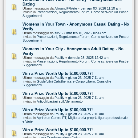
Dating
Ultimo messaggio da
Allround@hlete
«
ven apr 03, 2026 11:10 am
Inviato in
Presentazioni, Regolamento Forum, Come scrivere un Post e
Suggerimenti
Womens In Your Town - Anonymous Casual Dating - No
Verify
Ultimo messaggio da
six75
«
mar feb 10, 2026 10:33 am
Inviato in
Presentazioni, Regolamento Forum, Come scrivere un Post e
Suggerimenti
Womens In Your City - Anonymous Adult Dating - No
Verify
Ultimo messaggio da
Paulfly
«
dom dic 28, 2025 12:42 am
Inviato in
Presentazioni, Regolamento Forum, Come scrivere un Post e
Suggerimenti
Win a Prize Worth Up to $100,000.77!
Ultimo messaggio da
Paulfly
«
gio ott 23, 2025 7:11 am
Inviato in
Guide/Libri Calisthenics e Corpo Libero: Consigli e
Suggerimenti
Win a Prize Worth Up to $100,000.77!
Ultimo messaggio da
Paulfly
«
gio ott 23, 2025 7:11 am
Inviato in
Articoli basilari sull'Allenamento
Win a Prize Worth Up to $100,000.77!
Ultimo messaggio da
Paulfly
«
gio ott 23, 2025 7:10 am
Inviato in
Aprire un Centro PT, Migliorare la propria figura professionale
e Varie
Win a Prize Worth Up to $100,000.77!
Ultimo messaggio da
Paulfly
«
gio ott 23, 2025 7:10 am
Inviato in
La tua Trasformazione Fisica