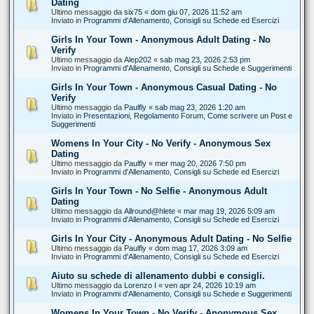
Dating
Ultimo messaggio da
six75
«
dom giu 07, 2026 11:52 am
Inviato in
Programmi d'Allenamento, Consigli su Schede ed Esercizi
Girls In Your Town - Anonymous Adult Dating - No
Verify
Ultimo messaggio da
Alep202
«
sab mag 23, 2026 2:53 pm
Inviato in
Programmi d'Allenamento, Consigli su Schede e Suggerimenti
Girls In Your Town - Anonymous Casual Dating - No
Verify
Ultimo messaggio da
Paulfly
«
sab mag 23, 2026 1:20 am
Inviato in
Presentazioni, Regolamento Forum, Come scrivere un Post e
Suggerimenti
Womens In Your City - No Verify - Anonymous Sex
Dating
Ultimo messaggio da
Paulfly
«
mer mag 20, 2026 7:50 pm
Inviato in
Programmi d'Allenamento, Consigli su Schede ed Esercizi
Girls In Your Town - No Selfie - Anonymous Adult
Dating
Ultimo messaggio da
Allround@hlete
«
mar mag 19, 2026 5:09 am
Inviato in
Programmi d'Allenamento, Consigli su Schede ed Esercizi
Girls In Your City - Anonymous Adult Dating - No Selfie
Ultimo messaggio da
Paulfly
«
dom mag 17, 2026 3:09 am
Inviato in
Programmi d'Allenamento, Consigli su Schede ed Esercizi
Aiuto su schede di allenamento dubbi e consigli.
Ultimo messaggio da
Lorenzo I
«
ven apr 24, 2026 10:19 am
Inviato in
Programmi d'Allenamento, Consigli su Schede e Suggerimenti
Womens In Your Town - No Verify - Anonymous Sex