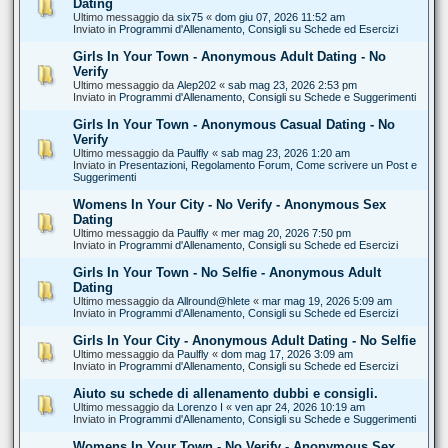
Dating
Ultimo messaggio da
six75
«
dom giu 07, 2026 11:52 am
Inviato in
Programmi d'Allenamento, Consigli su Schede ed Esercizi
Girls In Your Town - Anonymous Adult Dating - No
Verify
Ultimo messaggio da
Alep202
«
sab mag 23, 2026 2:53 pm
Inviato in
Programmi d'Allenamento, Consigli su Schede e Suggerimenti
Girls In Your Town - Anonymous Casual Dating - No
Verify
Ultimo messaggio da
Paulfly
«
sab mag 23, 2026 1:20 am
Inviato in
Presentazioni, Regolamento Forum, Come scrivere un Post e
Suggerimenti
Womens In Your City - No Verify - Anonymous Sex
Dating
Ultimo messaggio da
Paulfly
«
mer mag 20, 2026 7:50 pm
Inviato in
Programmi d'Allenamento, Consigli su Schede ed Esercizi
Girls In Your Town - No Selfie - Anonymous Adult
Dating
Ultimo messaggio da
Allround@hlete
«
mar mag 19, 2026 5:09 am
Inviato in
Programmi d'Allenamento, Consigli su Schede ed Esercizi
Girls In Your City - Anonymous Adult Dating - No Selfie
Ultimo messaggio da
Paulfly
«
dom mag 17, 2026 3:09 am
Inviato in
Programmi d'Allenamento, Consigli su Schede ed Esercizi
Aiuto su schede di allenamento dubbi e consigli.
Ultimo messaggio da
Lorenzo I
«
ven apr 24, 2026 10:19 am
Inviato in
Programmi d'Allenamento, Consigli su Schede e Suggerimenti
Womens In Your Town - No Verify - Anonymous Sex