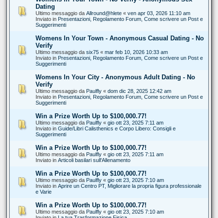
Dating
Ultimo messaggio da
Allround@hlete
«
ven apr 03, 2026 11:10 am
Inviato in
Presentazioni, Regolamento Forum, Come scrivere un Post e
Suggerimenti
Womens In Your Town - Anonymous Casual Dating - No
Verify
Ultimo messaggio da
six75
«
mar feb 10, 2026 10:33 am
Inviato in
Presentazioni, Regolamento Forum, Come scrivere un Post e
Suggerimenti
Womens In Your City - Anonymous Adult Dating - No
Verify
Ultimo messaggio da
Paulfly
«
dom dic 28, 2025 12:42 am
Inviato in
Presentazioni, Regolamento Forum, Come scrivere un Post e
Suggerimenti
Win a Prize Worth Up to $100,000.77!
Ultimo messaggio da
Paulfly
«
gio ott 23, 2025 7:11 am
Inviato in
Guide/Libri Calisthenics e Corpo Libero: Consigli e
Suggerimenti
Win a Prize Worth Up to $100,000.77!
Ultimo messaggio da
Paulfly
«
gio ott 23, 2025 7:11 am
Inviato in
Articoli basilari sull'Allenamento
Win a Prize Worth Up to $100,000.77!
Ultimo messaggio da
Paulfly
«
gio ott 23, 2025 7:10 am
Inviato in
Aprire un Centro PT, Migliorare la propria figura professionale
e Varie
Win a Prize Worth Up to $100,000.77!
Ultimo messaggio da
Paulfly
«
gio ott 23, 2025 7:10 am
Inviato in
La tua Trasformazione Fisica