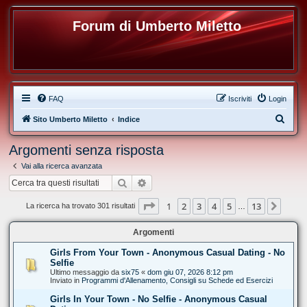
Forum di Umberto Miletto
FAQ
Iscriviti
Login
C
Sito Umberto Miletto
Indice
e
Argomenti senza risposta
r
Vai alla ricerca avanzata
c
Cerca
Ricerca avanzata
a
Pagina
1
di
13
1
2
3
4
5
13
Pros
La ricerca ha trovato 301 risultati
…
Argomenti
Girls From Your Town - Anonymous Casual Dating - No
Selfie
Ultimo messaggio da
six75
«
dom giu 07, 2026 8:12 pm
Inviato in
Programmi d'Allenamento, Consigli su Schede ed Esercizi
Girls In Your Town - No Selfie - Anonymous Casual