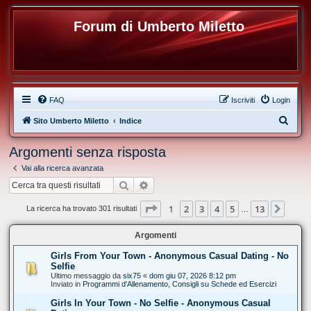
Forum di Umberto Miletto
FAQ
Iscriviti
Login
C
Sito Umberto Miletto
Indice
e
Argomenti senza risposta
r
Vai alla ricerca avanzata
c
Cerca
Ricerca avanzata
a
Pagina
1
di
13
1
2
3
4
5
13
Pros
La ricerca ha trovato 301 risultati
…
Argomenti
Girls From Your Town - Anonymous Casual Dating - No
Selfie
Ultimo messaggio da
six75
«
dom giu 07, 2026 8:12 pm
Inviato in
Programmi d'Allenamento, Consigli su Schede ed Esercizi
Girls In Your Town - No Selfie - Anonymous Casual