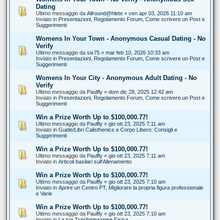
Dating
Ultimo messaggio da
Allround@hlete
«
ven apr 03, 2026 11:10 am
Inviato in
Presentazioni, Regolamento Forum, Come scrivere un Post e
Suggerimenti
Womens In Your Town - Anonymous Casual Dating - No
Verify
Ultimo messaggio da
six75
«
mar feb 10, 2026 10:33 am
Inviato in
Presentazioni, Regolamento Forum, Come scrivere un Post e
Suggerimenti
Womens In Your City - Anonymous Adult Dating - No
Verify
Ultimo messaggio da
Paulfly
«
dom dic 28, 2025 12:42 am
Inviato in
Presentazioni, Regolamento Forum, Come scrivere un Post e
Suggerimenti
Win a Prize Worth Up to $100,000.77!
Ultimo messaggio da
Paulfly
«
gio ott 23, 2025 7:11 am
Inviato in
Guide/Libri Calisthenics e Corpo Libero: Consigli e
Suggerimenti
Win a Prize Worth Up to $100,000.77!
Ultimo messaggio da
Paulfly
«
gio ott 23, 2025 7:11 am
Inviato in
Articoli basilari sull'Allenamento
Win a Prize Worth Up to $100,000.77!
Ultimo messaggio da
Paulfly
«
gio ott 23, 2025 7:10 am
Inviato in
Aprire un Centro PT, Migliorare la propria figura professionale
e Varie
Win a Prize Worth Up to $100,000.77!
Ultimo messaggio da
Paulfly
«
gio ott 23, 2025 7:10 am
Inviato in
La tua Trasformazione Fisica