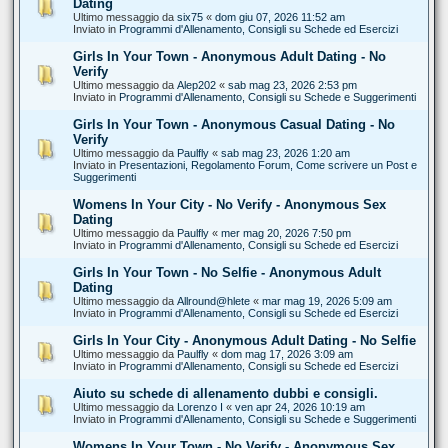
Dating
Ultimo messaggio da
six75
«
dom giu 07, 2026 11:52 am
Inviato in
Programmi d'Allenamento, Consigli su Schede ed Esercizi
Girls In Your Town - Anonymous Adult Dating - No
Verify
Ultimo messaggio da
Alep202
«
sab mag 23, 2026 2:53 pm
Inviato in
Programmi d'Allenamento, Consigli su Schede e Suggerimenti
Girls In Your Town - Anonymous Casual Dating - No
Verify
Ultimo messaggio da
Paulfly
«
sab mag 23, 2026 1:20 am
Inviato in
Presentazioni, Regolamento Forum, Come scrivere un Post e
Suggerimenti
Womens In Your City - No Verify - Anonymous Sex
Dating
Ultimo messaggio da
Paulfly
«
mer mag 20, 2026 7:50 pm
Inviato in
Programmi d'Allenamento, Consigli su Schede ed Esercizi
Girls In Your Town - No Selfie - Anonymous Adult
Dating
Ultimo messaggio da
Allround@hlete
«
mar mag 19, 2026 5:09 am
Inviato in
Programmi d'Allenamento, Consigli su Schede ed Esercizi
Girls In Your City - Anonymous Adult Dating - No Selfie
Ultimo messaggio da
Paulfly
«
dom mag 17, 2026 3:09 am
Inviato in
Programmi d'Allenamento, Consigli su Schede ed Esercizi
Aiuto su schede di allenamento dubbi e consigli.
Ultimo messaggio da
Lorenzo I
«
ven apr 24, 2026 10:19 am
Inviato in
Programmi d'Allenamento, Consigli su Schede e Suggerimenti
Womens In Your Town - No Verify - Anonymous Sex