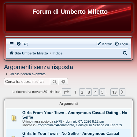
Forum di Umberto Miletto
FAQ
Iscriviti
Login
C
Sito Umberto Miletto
Indice
e
Argomenti senza risposta
r
Vai alla ricerca avanzata
c
Cerca
Ricerca avanzata
a
Pagina
1
di
13
1
2
3
4
5
13
Pros
La ricerca ha trovato 301 risultati
…
Argomenti
Girls From Your Town - Anonymous Casual Dating - No
Selfie
Ultimo messaggio da
six75
«
dom giu 07, 2026 8:12 pm
Inviato in
Programmi d'Allenamento, Consigli su Schede ed Esercizi
Girls In Your Town - No Selfie - Anonymous Casual