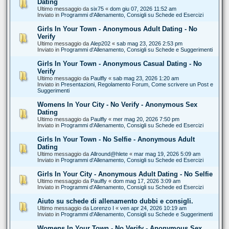
Dating
Ultimo messaggio da
six75
«
dom giu 07, 2026 11:52 am
Inviato in
Programmi d'Allenamento, Consigli su Schede ed Esercizi
Girls In Your Town - Anonymous Adult Dating - No
Verify
Ultimo messaggio da
Alep202
«
sab mag 23, 2026 2:53 pm
Inviato in
Programmi d'Allenamento, Consigli su Schede e Suggerimenti
Girls In Your Town - Anonymous Casual Dating - No
Verify
Ultimo messaggio da
Paulfly
«
sab mag 23, 2026 1:20 am
Inviato in
Presentazioni, Regolamento Forum, Come scrivere un Post e
Suggerimenti
Womens In Your City - No Verify - Anonymous Sex
Dating
Ultimo messaggio da
Paulfly
«
mer mag 20, 2026 7:50 pm
Inviato in
Programmi d'Allenamento, Consigli su Schede ed Esercizi
Girls In Your Town - No Selfie - Anonymous Adult
Dating
Ultimo messaggio da
Allround@hlete
«
mar mag 19, 2026 5:09 am
Inviato in
Programmi d'Allenamento, Consigli su Schede ed Esercizi
Girls In Your City - Anonymous Adult Dating - No Selfie
Ultimo messaggio da
Paulfly
«
dom mag 17, 2026 3:09 am
Inviato in
Programmi d'Allenamento, Consigli su Schede ed Esercizi
Aiuto su schede di allenamento dubbi e consigli.
Ultimo messaggio da
Lorenzo I
«
ven apr 24, 2026 10:19 am
Inviato in
Programmi d'Allenamento, Consigli su Schede e Suggerimenti
Womens In Your Town - No Verify - Anonymous Sex