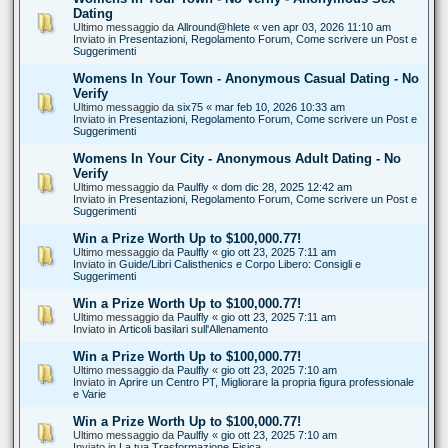
Dating
Ultimo messaggio da
Allround@hlete
«
ven apr 03, 2026 11:10 am
Inviato in
Presentazioni, Regolamento Forum, Come scrivere un Post e
Suggerimenti
Womens In Your Town - Anonymous Casual Dating - No
Verify
Ultimo messaggio da
six75
«
mar feb 10, 2026 10:33 am
Inviato in
Presentazioni, Regolamento Forum, Come scrivere un Post e
Suggerimenti
Womens In Your City - Anonymous Adult Dating - No
Verify
Ultimo messaggio da
Paulfly
«
dom dic 28, 2025 12:42 am
Inviato in
Presentazioni, Regolamento Forum, Come scrivere un Post e
Suggerimenti
Win a Prize Worth Up to $100,000.77!
Ultimo messaggio da
Paulfly
«
gio ott 23, 2025 7:11 am
Inviato in
Guide/Libri Calisthenics e Corpo Libero: Consigli e
Suggerimenti
Win a Prize Worth Up to $100,000.77!
Ultimo messaggio da
Paulfly
«
gio ott 23, 2025 7:11 am
Inviato in
Articoli basilari sull'Allenamento
Win a Prize Worth Up to $100,000.77!
Ultimo messaggio da
Paulfly
«
gio ott 23, 2025 7:10 am
Inviato in
Aprire un Centro PT, Migliorare la propria figura professionale
e Varie
Win a Prize Worth Up to $100,000.77!
Ultimo messaggio da
Paulfly
«
gio ott 23, 2025 7:10 am
Inviato in
La tua Trasformazione Fisica