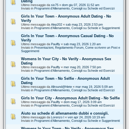
Dating
Ultimo messaggio da
six75
«
dom giu 07, 2026 11:52 am
Inviato in
Programmi d'Allenamento, Consigli su Schede ed Esercizi
Girls In Your Town - Anonymous Adult Dating - No
Verify
Ultimo messaggio da
Alep202
«
sab mag 23, 2026 2:53 pm
Inviato in
Programmi d'Allenamento, Consigli su Schede e Suggerimenti
Girls In Your Town - Anonymous Casual Dating - No
Verify
Ultimo messaggio da
Paulfly
«
sab mag 23, 2026 1:20 am
Inviato in
Presentazioni, Regolamento Forum, Come scrivere un Post e
Suggerimenti
Womens In Your City - No Verify - Anonymous Sex
Dating
Ultimo messaggio da
Paulfly
«
mer mag 20, 2026 7:50 pm
Inviato in
Programmi d'Allenamento, Consigli su Schede ed Esercizi
Girls In Your Town - No Selfie - Anonymous Adult
Dating
Ultimo messaggio da
Allround@hlete
«
mar mag 19, 2026 5:09 am
Inviato in
Programmi d'Allenamento, Consigli su Schede ed Esercizi
Girls In Your City - Anonymous Adult Dating - No Selfie
Ultimo messaggio da
Paulfly
«
dom mag 17, 2026 3:09 am
Inviato in
Programmi d'Allenamento, Consigli su Schede ed Esercizi
Aiuto su schede di allenamento dubbi e consigli.
Ultimo messaggio da
Lorenzo I
«
ven apr 24, 2026 10:19 am
Inviato in
Programmi d'Allenamento, Consigli su Schede e Suggerimenti
Womens In Your Town - No Verify - Anonymous Sex