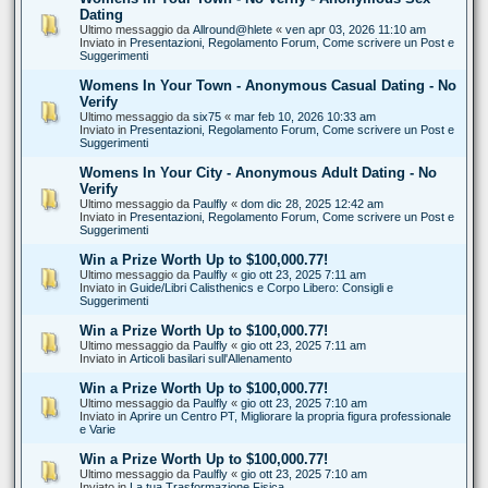
Dating
Ultimo messaggio da
Allround@hlete
«
ven apr 03, 2026 11:10 am
Inviato in
Presentazioni, Regolamento Forum, Come scrivere un Post e
Suggerimenti
Womens In Your Town - Anonymous Casual Dating - No
Verify
Ultimo messaggio da
six75
«
mar feb 10, 2026 10:33 am
Inviato in
Presentazioni, Regolamento Forum, Come scrivere un Post e
Suggerimenti
Womens In Your City - Anonymous Adult Dating - No
Verify
Ultimo messaggio da
Paulfly
«
dom dic 28, 2025 12:42 am
Inviato in
Presentazioni, Regolamento Forum, Come scrivere un Post e
Suggerimenti
Win a Prize Worth Up to $100,000.77!
Ultimo messaggio da
Paulfly
«
gio ott 23, 2025 7:11 am
Inviato in
Guide/Libri Calisthenics e Corpo Libero: Consigli e
Suggerimenti
Win a Prize Worth Up to $100,000.77!
Ultimo messaggio da
Paulfly
«
gio ott 23, 2025 7:11 am
Inviato in
Articoli basilari sull'Allenamento
Win a Prize Worth Up to $100,000.77!
Ultimo messaggio da
Paulfly
«
gio ott 23, 2025 7:10 am
Inviato in
Aprire un Centro PT, Migliorare la propria figura professionale
e Varie
Win a Prize Worth Up to $100,000.77!
Ultimo messaggio da
Paulfly
«
gio ott 23, 2025 7:10 am
Inviato in
La tua Trasformazione Fisica