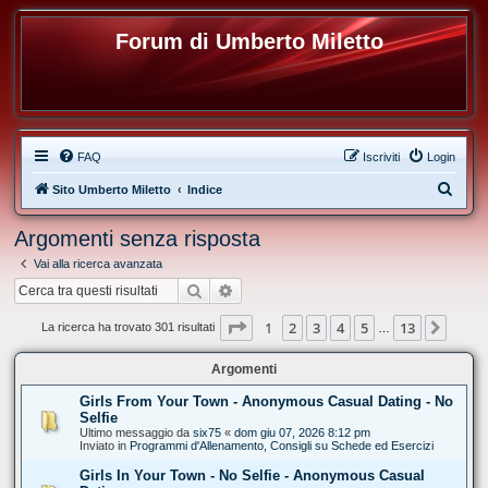
Forum di Umberto Miletto
FAQ
Iscriviti
Login
C
Sito Umberto Miletto
Indice
e
Argomenti senza risposta
r
Vai alla ricerca avanzata
c
Cerca
Ricerca avanzata
a
Pagina
1
di
13
1
2
3
4
5
13
Pros
La ricerca ha trovato 301 risultati
…
Argomenti
Girls From Your Town - Anonymous Casual Dating - No
Selfie
Ultimo messaggio da
six75
«
dom giu 07, 2026 8:12 pm
Inviato in
Programmi d'Allenamento, Consigli su Schede ed Esercizi
Girls In Your Town - No Selfie - Anonymous Casual