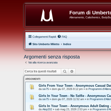
Forum di Umberto
Allenamento, Calisthenics, BodyBuil
Collegamenti Rapidi
FAQ
Sito Umberto Miletto
Indice
Argomenti senza risposta
Vai alla ricerca avanzata
Cerca
Ricerca avanzata
ARGOMENTI
Girls From Your Town - Anonymous Casual Dati
da
six75
» dom giu 07, 2026 8:12 pm » in
Programmi d'Allen
Girls In Your Town - No Selfie - Anonymous Ca
da
six75
» dom giu 07, 2026 11:52 am » in
Programmi d'Alle
Girls In Your Town - Anonymous Adult Dating -
da
Alep202
» sab mag 23, 2026 2:53 pm » in
Programmi d'Al