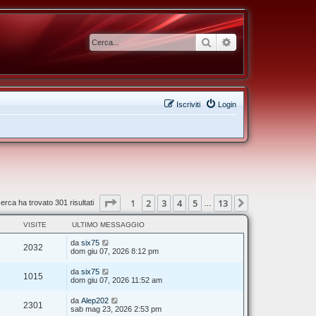
Cerca
Ricerca avanzata
Iscriviti
Login
Pagina
1
di
13
1
2
3
4
5
13
Prossimo
cerca ha trovato 301 risultati
…
VISITE
ULTIMO MESSAGGIO
da
six75
2032
dom giu 07, 2026 8:12 pm
da
six75
1015
dom giu 07, 2026 11:52 am
da
Alep202
2301
sab mag 23, 2026 2:53 pm