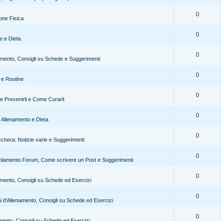
0
one Fisica
0
e e Dieta
0
mento, Consigli su Schede e Suggerimenti
0
i e Routine
0
e Prevenirli e Come Curarli
0
er Allenamento e Dieta
0
cchera: Notizie varie e Suggerimenti
0
olamento Forum, Come scrivere un Post e Suggerimenti
0
mento, Consigli su Schede ed Esercizi
0
 d'Allenamento, Consigli su Schede ed Esercizi
0
ento, Consigli su Schede ed Esercizi