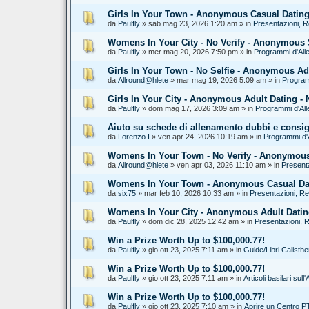
Girls In Your Town - Anonymous Casual Dating 
da
Paulfly
» sab mag 23, 2026 1:20 am » in
Presentazioni, 
Womens In Your City - No Verify - Anonymous 
da
Paulfly
» mer mag 20, 2026 7:50 pm » in
Programmi d'All
Girls In Your Town - No Selfie - Anonymous Ad
da
Allround@hlete
» mar mag 19, 2026 5:09 am » in
Program
Girls In Your City - Anonymous Adult Dating - 
da
Paulfly
» dom mag 17, 2026 3:09 am » in
Programmi d'All
Aiuto su schede di allenamento dubbi e consig
da
Lorenzo I
» ven apr 24, 2026 10:19 am » in
Programmi d'
Womens In Your Town - No Verify - Anonymous
da
Allround@hlete
» ven apr 03, 2026 11:10 am » in
Present
Womens In Your Town - Anonymous Casual Dati
da
six75
» mar feb 10, 2026 10:33 am » in
Presentazioni, R
Womens In Your City - Anonymous Adult Dating
da
Paulfly
» dom dic 28, 2025 12:42 am » in
Presentazioni, 
Win a Prize Worth Up to $100,000.77!
da
Paulfly
» gio ott 23, 2025 7:11 am » in
Guide/Libri Calisth
Win a Prize Worth Up to $100,000.77!
da
Paulfly
» gio ott 23, 2025 7:11 am » in
Articoli basilari sul
Win a Prize Worth Up to $100,000.77!
da
Paulfly
» gio ott 23, 2025 7:10 am » in
Aprire un Centro PT,