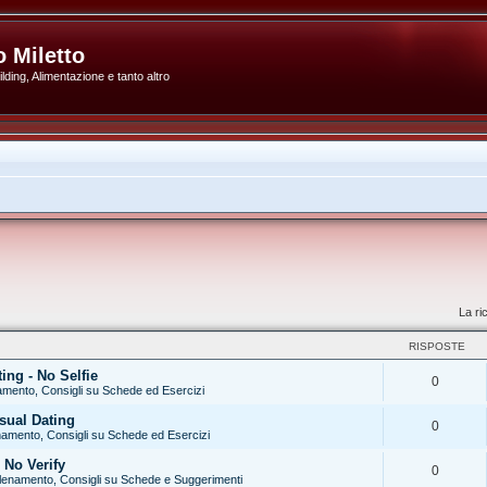
 Miletto
ding, Alimentazione e tanto altro
La ri
RISPOSTE
ng - No Selfie
0
amento, Consigli su Schede ed Esercizi
sual Dating
0
namento, Consigli su Schede ed Esercizi
 No Verify
0
lenamento, Consigli su Schede e Suggerimenti