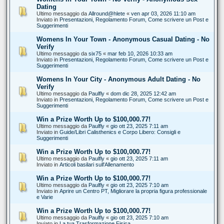
Dating
Ultimo messaggio da
Allround@hlete
«
ven apr 03, 2026 11:10 am
Inviato in
Presentazioni, Regolamento Forum, Come scrivere un Post e
Suggerimenti
Womens In Your Town - Anonymous Casual Dating - No
Verify
Ultimo messaggio da
six75
«
mar feb 10, 2026 10:33 am
Inviato in
Presentazioni, Regolamento Forum, Come scrivere un Post e
Suggerimenti
Womens In Your City - Anonymous Adult Dating - No
Verify
Ultimo messaggio da
Paulfly
«
dom dic 28, 2025 12:42 am
Inviato in
Presentazioni, Regolamento Forum, Come scrivere un Post e
Suggerimenti
Win a Prize Worth Up to $100,000.77!
Ultimo messaggio da
Paulfly
«
gio ott 23, 2025 7:11 am
Inviato in
Guide/Libri Calisthenics e Corpo Libero: Consigli e
Suggerimenti
Win a Prize Worth Up to $100,000.77!
Ultimo messaggio da
Paulfly
«
gio ott 23, 2025 7:11 am
Inviato in
Articoli basilari sull'Allenamento
Win a Prize Worth Up to $100,000.77!
Ultimo messaggio da
Paulfly
«
gio ott 23, 2025 7:10 am
Inviato in
Aprire un Centro PT, Migliorare la propria figura professionale
e Varie
Win a Prize Worth Up to $100,000.77!
Ultimo messaggio da
Paulfly
«
gio ott 23, 2025 7:10 am
Inviato in
La tua Trasformazione Fisica