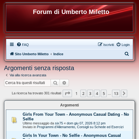
Forum di Umberto Miletto
FAQ
Iscriviti
Login
C
Sito Umberto Miletto
Indice
e
Argomenti senza risposta
r
Vai alla ricerca avanzata
c
Cerca
Ricerca avanzata
a
Pagina
1
di
13
1
2
3
4
5
13
Pros
La ricerca ha trovato 301 risultati
…
Argomenti
Girls From Your Town - Anonymous Casual Dating - No
Selfie
Ultimo messaggio da
six75
«
dom giu 07, 2026 8:12 pm
Inviato in
Programmi d'Allenamento, Consigli su Schede ed Esercizi
Girls In Your Town - No Selfie - Anonymous Casual