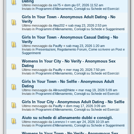
Dating
Ultimo messaggio da
six75
«
dom giu 07, 2026 11:52 am
Inviato in
Programmi d'Allenamento, Consigli su Schede ed Esercizi
Girls In Your Town - Anonymous Adult Dating - No
Verify
Ultimo messaggio da
Alep202
«
sab mag 23, 2026 2:53 pm
Inviato in
Programmi d'Allenamento, Consigli su Schede e Suggerimenti
Girls In Your Town - Anonymous Casual Dating - No
Verify
Ultimo messaggio da
Paulfly
«
sab mag 23, 2026 1:20 am
Inviato in
Presentazioni, Regolamento Forum, Come scrivere un Post e
Suggerimenti
Womens In Your City - No Verify - Anonymous Sex
Dating
Ultimo messaggio da
Paulfly
«
mer mag 20, 2026 7:50 pm
Inviato in
Programmi d'Allenamento, Consigli su Schede ed Esercizi
Girls In Your Town - No Selfie - Anonymous Adult
Dating
Ultimo messaggio da
Allround@hlete
«
mar mag 19, 2026 5:09 am
Inviato in
Programmi d'Allenamento, Consigli su Schede ed Esercizi
Girls In Your City - Anonymous Adult Dating - No Selfie
Ultimo messaggio da
Paulfly
«
dom mag 17, 2026 3:09 am
Inviato in
Programmi d'Allenamento, Consigli su Schede ed Esercizi
Aiuto su schede di allenamento dubbi e consigli.
Ultimo messaggio da
Lorenzo I
«
ven apr 24, 2026 10:19 am
Inviato in
Programmi d'Allenamento, Consigli su Schede e Suggerimenti
Womens In Your Town - No Verify - Anonymous Sex