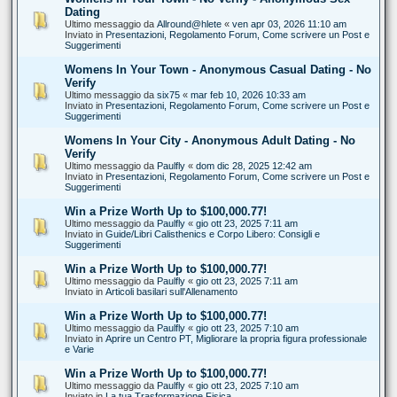
Dating
Ultimo messaggio da
Allround@hlete
«
ven apr 03, 2026 11:10 am
Inviato in
Presentazioni, Regolamento Forum, Come scrivere un Post e
Suggerimenti
Womens In Your Town - Anonymous Casual Dating - No
Verify
Ultimo messaggio da
six75
«
mar feb 10, 2026 10:33 am
Inviato in
Presentazioni, Regolamento Forum, Come scrivere un Post e
Suggerimenti
Womens In Your City - Anonymous Adult Dating - No
Verify
Ultimo messaggio da
Paulfly
«
dom dic 28, 2025 12:42 am
Inviato in
Presentazioni, Regolamento Forum, Come scrivere un Post e
Suggerimenti
Win a Prize Worth Up to $100,000.77!
Ultimo messaggio da
Paulfly
«
gio ott 23, 2025 7:11 am
Inviato in
Guide/Libri Calisthenics e Corpo Libero: Consigli e
Suggerimenti
Win a Prize Worth Up to $100,000.77!
Ultimo messaggio da
Paulfly
«
gio ott 23, 2025 7:11 am
Inviato in
Articoli basilari sull'Allenamento
Win a Prize Worth Up to $100,000.77!
Ultimo messaggio da
Paulfly
«
gio ott 23, 2025 7:10 am
Inviato in
Aprire un Centro PT, Migliorare la propria figura professionale
e Varie
Win a Prize Worth Up to $100,000.77!
Ultimo messaggio da
Paulfly
«
gio ott 23, 2025 7:10 am
Inviato in
La tua Trasformazione Fisica