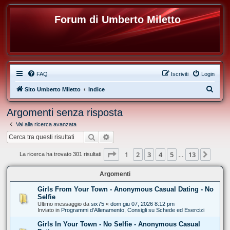
Forum di Umberto Miletto
FAQ
Iscriviti
Login
C
Sito Umberto Miletto
Indice
e
Argomenti senza risposta
r
Vai alla ricerca avanzata
c
Cerca
Ricerca avanzata
a
Pagina
1
di
13
1
2
3
4
5
13
Pros
La ricerca ha trovato 301 risultati
…
Argomenti
Girls From Your Town - Anonymous Casual Dating - No
Selfie
Ultimo messaggio da
six75
«
dom giu 07, 2026 8:12 pm
Inviato in
Programmi d'Allenamento, Consigli su Schede ed Esercizi
Girls In Your Town - No Selfie - Anonymous Casual