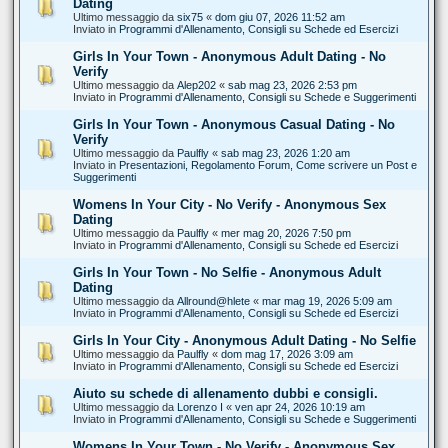
Dating
Ultimo messaggio da
six75
«
dom giu 07, 2026 11:52 am
Inviato in
Programmi d'Allenamento, Consigli su Schede ed Esercizi
Girls In Your Town - Anonymous Adult Dating - No
Verify
Ultimo messaggio da
Alep202
«
sab mag 23, 2026 2:53 pm
Inviato in
Programmi d'Allenamento, Consigli su Schede e Suggerimenti
Girls In Your Town - Anonymous Casual Dating - No
Verify
Ultimo messaggio da
Paulfly
«
sab mag 23, 2026 1:20 am
Inviato in
Presentazioni, Regolamento Forum, Come scrivere un Post e
Suggerimenti
Womens In Your City - No Verify - Anonymous Sex
Dating
Ultimo messaggio da
Paulfly
«
mer mag 20, 2026 7:50 pm
Inviato in
Programmi d'Allenamento, Consigli su Schede ed Esercizi
Girls In Your Town - No Selfie - Anonymous Adult
Dating
Ultimo messaggio da
Allround@hlete
«
mar mag 19, 2026 5:09 am
Inviato in
Programmi d'Allenamento, Consigli su Schede ed Esercizi
Girls In Your City - Anonymous Adult Dating - No Selfie
Ultimo messaggio da
Paulfly
«
dom mag 17, 2026 3:09 am
Inviato in
Programmi d'Allenamento, Consigli su Schede ed Esercizi
Aiuto su schede di allenamento dubbi e consigli.
Ultimo messaggio da
Lorenzo I
«
ven apr 24, 2026 10:19 am
Inviato in
Programmi d'Allenamento, Consigli su Schede e Suggerimenti
Womens In Your Town - No Verify - Anonymous Sex