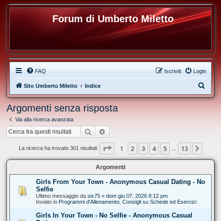
Forum di Umberto Miletto
FAQ
Iscriviti
Login
C
Sito Umberto Miletto
Indice
e
Argomenti senza risposta
r
Vai alla ricerca avanzata
c
Cerca
Ricerca avanzata
a
Pagina
1
di
13
1
2
3
4
5
13
Pros
La ricerca ha trovato 301 risultati
…
Argomenti
Girls From Your Town - Anonymous Casual Dating - No
Selfie
Ultimo messaggio da
six75
«
dom giu 07, 2026 8:12 pm
Inviato in
Programmi d'Allenamento, Consigli su Schede ed Esercizi
Girls In Your Town - No Selfie - Anonymous Casual