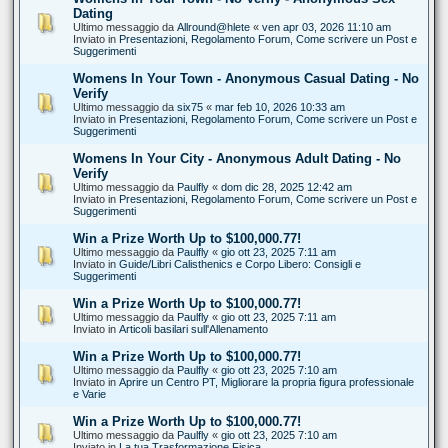
Dating
Ultimo messaggio da
Allround@hlete
«
ven apr 03, 2026 11:10 am
Inviato in
Presentazioni, Regolamento Forum, Come scrivere un Post e
Suggerimenti
Womens In Your Town - Anonymous Casual Dating - No
Verify
Ultimo messaggio da
six75
«
mar feb 10, 2026 10:33 am
Inviato in
Presentazioni, Regolamento Forum, Come scrivere un Post e
Suggerimenti
Womens In Your City - Anonymous Adult Dating - No
Verify
Ultimo messaggio da
Paulfly
«
dom dic 28, 2025 12:42 am
Inviato in
Presentazioni, Regolamento Forum, Come scrivere un Post e
Suggerimenti
Win a Prize Worth Up to $100,000.77!
Ultimo messaggio da
Paulfly
«
gio ott 23, 2025 7:11 am
Inviato in
Guide/Libri Calisthenics e Corpo Libero: Consigli e
Suggerimenti
Win a Prize Worth Up to $100,000.77!
Ultimo messaggio da
Paulfly
«
gio ott 23, 2025 7:11 am
Inviato in
Articoli basilari sull'Allenamento
Win a Prize Worth Up to $100,000.77!
Ultimo messaggio da
Paulfly
«
gio ott 23, 2025 7:10 am
Inviato in
Aprire un Centro PT, Migliorare la propria figura professionale
e Varie
Win a Prize Worth Up to $100,000.77!
Ultimo messaggio da
Paulfly
«
gio ott 23, 2025 7:10 am
Inviato in
La tua Trasformazione Fisica