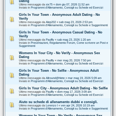
Dating
Ultimo messaggio da
six75
«
dom giu 07, 2026 11:52 am
Inviato in
Programmi d'Allenamento, Consigli su Schede ed Esercizi
Girls In Your Town - Anonymous Adult Dating - No
Verify
Ultimo messaggio da
Alep202
«
sab mag 23, 2026 2:53 pm
Inviato in
Programmi d'Allenamento, Consigli su Schede e Suggerimenti
Girls In Your Town - Anonymous Casual Dating - No
Verify
Ultimo messaggio da
Paulfly
«
sab mag 23, 2026 1:20 am
Inviato in
Presentazioni, Regolamento Forum, Come scrivere un Post e
Suggerimenti
Womens In Your City - No Verify - Anonymous Sex
Dating
Ultimo messaggio da
Paulfly
«
mer mag 20, 2026 7:50 pm
Inviato in
Programmi d'Allenamento, Consigli su Schede ed Esercizi
Girls In Your Town - No Selfie - Anonymous Adult
Dating
Ultimo messaggio da
Allround@hlete
«
mar mag 19, 2026 5:09 am
Inviato in
Programmi d'Allenamento, Consigli su Schede ed Esercizi
Girls In Your City - Anonymous Adult Dating - No Selfie
Ultimo messaggio da
Paulfly
«
dom mag 17, 2026 3:09 am
Inviato in
Programmi d'Allenamento, Consigli su Schede ed Esercizi
Aiuto su schede di allenamento dubbi e consigli.
Ultimo messaggio da
Lorenzo I
«
ven apr 24, 2026 10:19 am
Inviato in
Programmi d'Allenamento, Consigli su Schede e Suggerimenti
Womens In Your Town - No Verify - Anonymous Sex