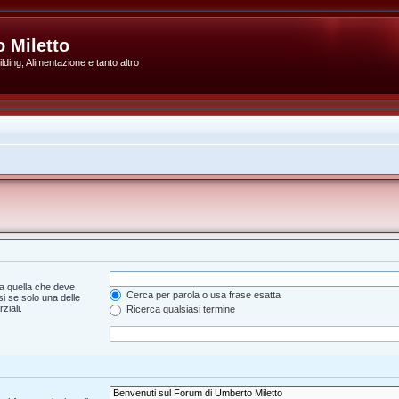
 Miletto
ding, Alimentazione e tanto altro
a quella che deve
Cerca per parola o usa frase esatta
i se solo una delle
ziali.
Ricerca qualsiasi termine