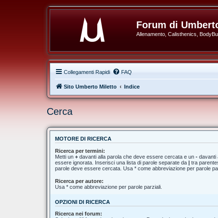
Forum di Umberto
Allenamento, Calisthenics, BodyBuil
Collegamenti Rapidi
FAQ
Sito Umberto Miletto
Indice
Cerca
MOTORE DI RICERCA
Ricerca per termini:
Metti un
+
davanti alla parola che deve essere cercata e un
-
davanti 
essere ignorata. Inserisci una lista di parole separate da
|
tra parentes
parole deve essere cercata. Usa * come abbreviazione per parole par
Ricerca per autore:
Usa * come abbreviazione per parole parziali.
OPZIONI DI RICERCA
Ricerca nei forum: