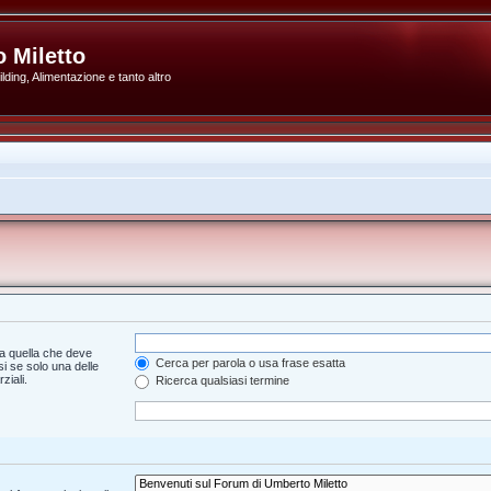
 Miletto
ding, Alimentazione e tanto altro
a quella che deve
Cerca per parola o usa frase esatta
i se solo una delle
ziali.
Ricerca qualsiasi termine