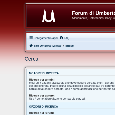
Forum di Umberto
Allenamento, Calisthenics, BodyBuil
Collegamenti Rapidi
FAQ
Sito Umberto Miletto
Indice
Cerca
MOTORE DI RICERCA
Ricerca per termini:
Metti un
+
davanti alla parola che deve essere cercata e un
-
davanti 
essere ignorata. Inserisci una lista di parole separate da
|
tra parentes
parole deve essere cercata. Usa * come abbreviazione per parole par
Ricerca per autore:
Usa * come abbreviazione per parole parziali.
OPZIONI DI RICERCA
Ricerca nei forum: