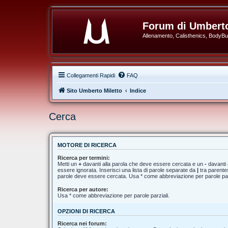
Forum di Umberto
Allenamento, Calisthenics, BodyBuil
Collegamenti Rapidi
FAQ
Sito Umberto Miletto
Indice
Cerca
MOTORE DI RICERCA
Ricerca per termini:
Metti un
+
davanti alla parola che deve essere cercata e un
-
davanti 
essere ignorata. Inserisci una lista di parole separate da
|
tra parentes
parole deve essere cercata. Usa * come abbreviazione per parole par
Ricerca per autore:
Usa * come abbreviazione per parole parziali.
OPZIONI DI RICERCA
Ricerca nei forum: