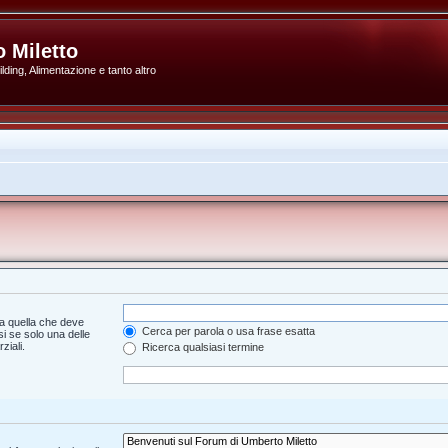
 Miletto
ding, Alimentazione e tanto altro
a quella che deve
Cerca per parola o usa frase esatta
i se solo una delle
ziali.
Ricerca qualsiasi termine